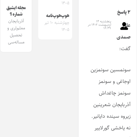
۱۴۰۵
مجله ایشیق
۲ پاسخ
شماره 1
هوپ‌هوپ‌نامه
آذربایجان
پنجشنبه ۱۴
چهارشنبه ۱۰ تیر
علی
اردیبهشت ۱۴۰۲ در
معلم‌لری و
۱۶:۴۹
۱۴۰۵
تحصیل
صمدی
مساله‌سی
گفت:
سونمسین سونمزین
اوجاغی و سونمز
سونمز چاغداش
آذربایجان شعرینین
زیروه سینده دایانیر.
نه یاخشی گورلاییر