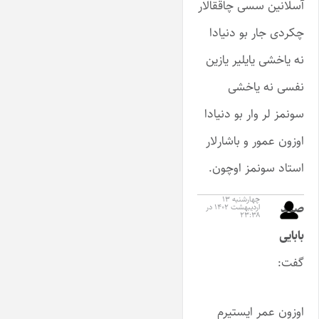
آسلانین سسی چاققالار
چکردی جار بو دنیادا
نه یاخشی یایلیر یازین
نفسی نه یاخشی
سونمز لر وار بو دنیادا
اوزون عمور و باشارلار
استاد سونمز اوچون.
چهارشنبه ۱۳
صمد
اردیبهشت ۱۴۰۲ در
۲۳:۳۸
بابایی
گفت:
اوزون عمر ایستیرم