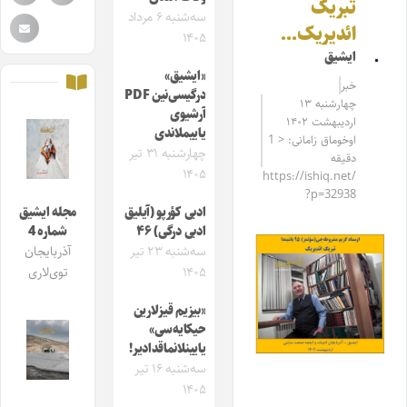
تبریک
سه‌شنبه ۶ مرداد
ائدیریک…
۱۴۰۵
ایشیق
«ایشیق»
خبر
درگیسی‌نین PDF
چهارشنبه ۱۳
آرشیوی
اردیبهشت ۱۴۰۲
یاییملاندی
اوخوماق زامانی: < 1
چهارشنبه ۳۱ تیر
دقیقه
۱۴۰۵
https://ishiq.net/
?p=32938
ادبی کؤرپو (آیلیق
مجله ایشیق
ادبی درگی) ۴۶
شماره 4
سه‌شنبه ۲۳ تیر
آذربایجان
۱۴۰۵
توی‌لاری
«بیزیم قیزلارین
حیکایه‌سی»
یایینلانماقدادیر!
سه‌شنبه ۱۶ تیر
۱۴۰۵