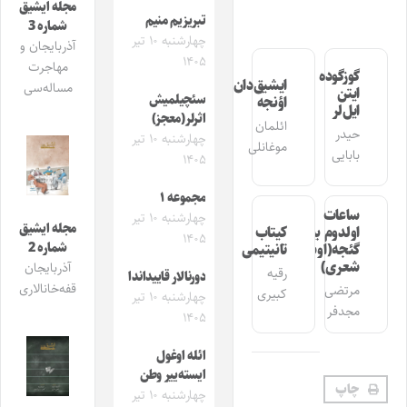
مجله ایشیق
تبریزیم منیم
شماره 3
چهارشنبه ۱۰ تیر
آذربایجان و
۱۴۰۵
مهاجرت
گوزگوده
ایشیق‌دان
مساله‌سی
ایتن
سئچیلمیش
اؤنجه
ایل‌لر
اثرلر(معجز)
ائلمان
حیدر
چهارشنبه ۱۰ تیر
موغانلی
بابایی
۱۴۰۵
مجموعه ۱
ساعات
چهارشنبه ۱۰ تیر
مجله ایشیق
اولدوم بیر
کیتاب
۱۴۰۵
شماره 2
گئجه(اوشاق
تانیتیمی
شعری)
آذربایجان
رقیه
دورنالار قاییداندا
قفه‌خانالاری
مرتضی
کبیری
چهارشنبه ۱۰ تیر
مجدفر
۱۴۰۵
ائله اوغول
ایسته‌ییر وطن
چاپ
چهارشنبه ۱۰ تیر