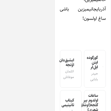
ربایجانیمیزین باشی
غ اولسون!
گوزگوده
ایشیق‌دان
ایتن
اؤنجه
ایل‌لر
ائلمان
حیدر
موغانلی
بابایی
ساعات
اولدوم بیر
کیتاب
گئجه(اوشاق
تانیتیمی
شعری)