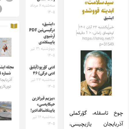
سیدسلامت»
سه‌شنبه ۶ مرداد
ابدیته قووشدو
۱۴۰۵
ایشیق
«ایشیق»
خبر
یکشنبه ۲۲ آبان ۱۴۰۱
درگیسی‌نین PDF
اوخوماق زامانی: < 1 دقیقه
آرشیوی
https://ishiq.net/?
یاییملاندی
p=31549
چهارشنبه ۳۱ تیر
۱۴۰۵
ادبی کؤرپو (آیلیق
مجله ایشیق
ادبی درگی) ۴۶
شماره 4
سه‌شنبه ۲۳ تیر
آذربایجان
۱۴۰۵
توی‌لاری
«بیزیم قیزلارین
حیکایه‌سی»
یایینلانماقدادیر!
خ تاسفله، گؤرکملی
سه‌شنبه ۱۶ تیر
ربایجان یازیچیسی،
۱۴۰۵