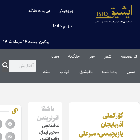
یازیچیلار
بیزیم‌له علاقه
بیزیم حاقدا
بوگون جمعه ۱۶ مرداد ۱۴۰۵
حیفه
شعر
خبر
حئکایه
مقاله‌
یادداشت
دانیشیق
کیتاب
سند
باشقا
گؤرکملی
اثرلریندن
آذربایجان
تدقیقاتچی
یازیچیسی«میرعلی
«محرم ایماز»
وفات ائتدی