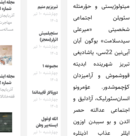
مجله ایشیق
تولوژیستی و حؤرمتله
تبریزیم منیم
شماره 3
چهارشنبه ۱۰ تیر
آذربایجان و
ویلن اجتماعی
۱۴۰۵
مهاجرت
صیتی «میرعلی
مساله‌سی
سئچیلمیش
دسلامت» بوگون آبان
اثرلر(معجز)
چهارشنبه ۱۰ تیر
آیی‌نین 22سی، یاشادیغی
۱۴۰۵
ریز شهرینده ابدیته
مجموعه ۱
چهارشنبه ۱۰ تیر
وشموش و آرامیزدان
مجله ایشیق
۱۴۰۵
شماره 2
چموشدور. عؤمرونو
آذربایجان
دورنالار قاییداندا
قفه‌خانالاری
سان‌سئورلیک، آزادلیق و
چهارشنبه ۱۰ تیر
۱۴۰۵
تماعی عدالته حصر
ائله اوغول
دن و بو سببدن اوزون
ایسته‌ییر وطن
للر عذاب اذیتلره
چهارشنبه ۱۰ تیر