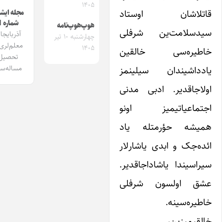
۱۴۰۵
تلاشان اوستاد
مجله ایشیق
شماره 1
هوپ‌هوپ‌نامه
دسلامت‌ین شرفلی
آذربایجان
چهارشنبه ۱۰ تیر
معلم‌لری و
۱۴۰۵
طیره‌سی خالقین
تحصیل
مساله‌سی
دداشیندان سیلینمز
لاجاقدیر. ادبی مدنی
تماعیاتیمیز اونو
یشه حؤرمتله یاد
ده‌جک و ابدی یاشارلار
راسیندا یاشاداجاقدیر.
ق اولسون شرفلی
طیره‌سینه.
لقیمیزین،