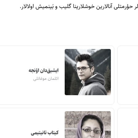
ؤرمتلی آنالارین خوشلارینا گلیب و بَینمیش اولالار.
ایشیق‌دان اؤنجه
ائلمان موغانلی
کیتاب تانیتیمی