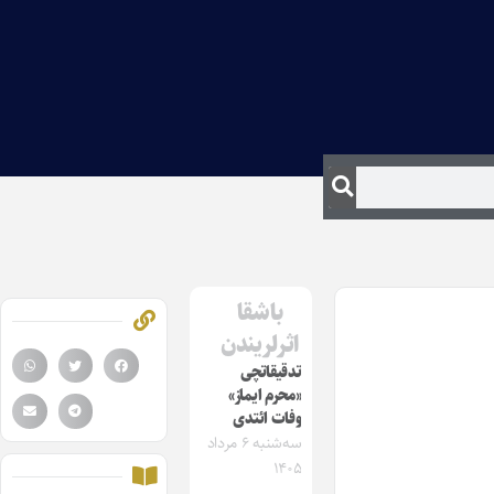
باشقا
اثرلریندن
تدقیقاتچی
«محرم ایماز»
وفات ائتدی
سه‌شنبه ۶ مرداد
۱۴۰۵