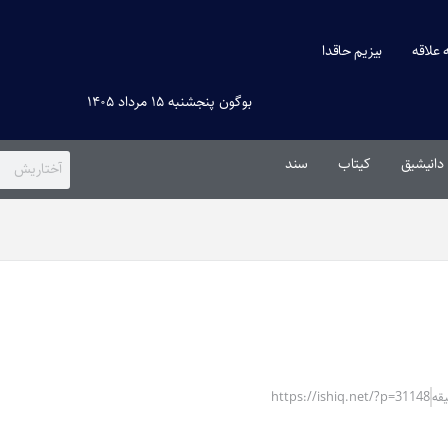
ه علاقه
بیزیم حاقدا
بوگون پنجشنبه ۱۵ مرداد ۱۴۰۵
دانیشیق
کیتاب
سند
https://ishiq.net/?p=31148