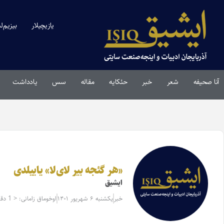
یازیچیلار
بیزیم‌ل
آنا صحیفه
شعر
خبر
حئکایه
مقاله‌
سس
یادداشت
«هر گئجه بیر لای‌لا» یاییلدی
ایشیق
خبر
یکشنبه ۶ شهریور ۱۴۰۱
اوخوماق زامانی: < 1 دقیقه