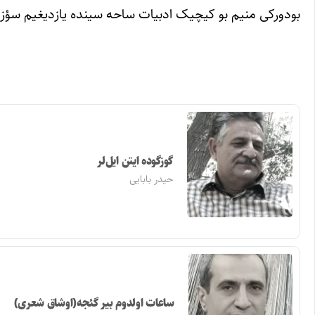
بودورکی منیم بو کیچیک ادبیات ساحه سینده یازدیغیم سؤزلر ح
گوزگوده ایتن ایل‌لر
حیدر بابایی
ساعات اولدوم بیر گئجه(اوشاق شعری)