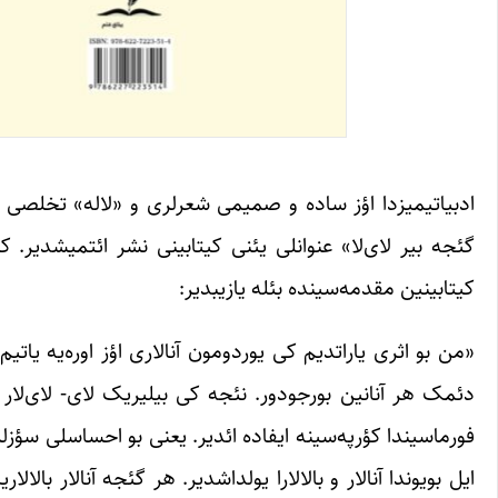
ادبیاتیمیزدا اؤز ساده و صمیمی شعرلری و «لاله» تخلصی ایل
کیتابینین مقدمه‌سینده بئله یازیبدیر:
«من بو اثری یاراتدیم کی یوردومون آنالاری اؤز اوره‌یه یاتی
دئمک هر آنانین بورجودور. نئجه کی بیلیریک لای- لای‌لار آن
ایل بویوندا آنالار و بالالارا یولداشدیر. هر گئجه آنالار بال