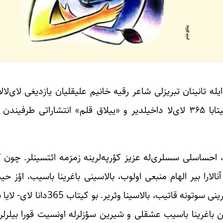
ه تانینان تبریزلی شاعر رقیه خانیم علیقلیان یازدیغی لای‌لال
گئجه بیر لای‌لا» عنوانلی یئنی کیتابینی نشر ائتمیشدیر. کیتابا ۳۶۵ لای‌لا داخیلدیر و «ییلاق قلم» انت
م، احساسلی سسلری‌له عزیز کؤرپه‌لرینه زمزمه ائتسینلر. چون ک
الارا بیر الهام منبعی اولوب، بالاسینی باغرینا باسیب، اؤز ح
فورماسیندا کؤرپه‌سینه ایفاده ائدیر. یعنی بو احساسلی سؤزلرین
الارین باغرینا باسیب عشقلی و شیرین سؤزلرله اونسیت قورا بیلرلر.