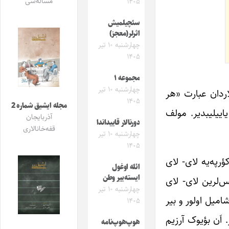
مساله‌سی
۱۴۰۵
سئچیلمیش
اثرلر(معجز)
چهارشنبه ۱۰ تیر
۱۴۰۵
مجموعه ۱
چهارشنبه ۱۰ تیر
اردان عبارت «هر
۱۴۰۵
مجله ایشیق شماره 2
شاراتی طرفیندن یاییلیبدیر. مولف
آذربایجان
دورنالار قاییداندا
قفه‌خانالاری
چهارشنبه ۱۰ تیر
۱۴۰۵
ؤرپه‌یه لای- لای
ائله اوغول
ایسته‌ییر وطن
یس‌لرین لای- لای
چهارشنبه ۱۰ تیر
ی سوتونه قاتیب، بالاسینا وئریر. بو کیتاب 365دانا لای- لایا شامیل اولور و بیر
۱۴۰۵
 اَن بؤیوک آرزیم
هوپ‌هوپ‌نامه