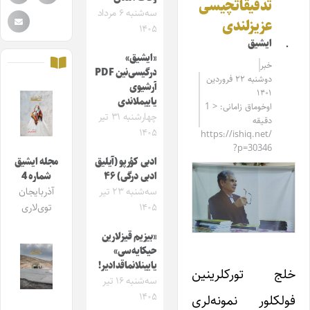
تدقیقاتچیسی
سه‌شنبه ۶ مرداد
عزیزلندی
۱۴۰۵
ایشیق
«ایشیق»
خبر
درگیسی‌نین PDF
دوشنبه ۲۲ فروردین
آرشیوی
۱۴۰۱
یاییملاندی
اوخوماق زامانی: < 1
چهارشنبه ۳۱ تیر
دقیقه
۱۴۰۵
https://ishiq.net/
?p=30346
ادبی کؤرپو (آیلیق
مجله ایشیق
ادبی درگی) ۴۶
شماره 4
سه‌شنبه ۲۳ تیر
آذربایجان
۱۴۰۵
توی‌لاری
«بیزیم قیزلارین
حیکایه‌سی»
یایینلانماقدادیر!
خلج تورکلرینین
سه‌شنبه ۱۶ تیر
۱۴۰۵
فولکلور نمونه‌لری