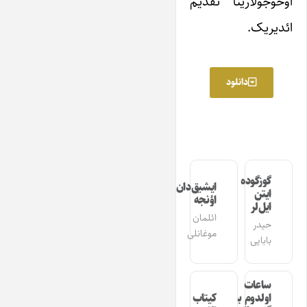
اوخوجولارینا تقدیم
ائدیریک.
دانلود
گوزگوده
ایشیق‌دان
ایتن
اؤنجه
ایل‌لر
ائلمان
حیدر
موغانلی
بابایی
ساعات
اولدوم بیر
کیتاب