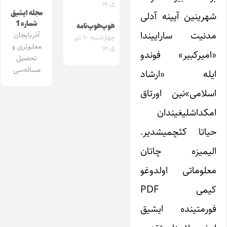
۱۴۰۵
مجله ایشیق
شهرینین آیینه آدلی
شماره 1
هوپ‌هوپ‌نامه
مدنیت ساراییندا
آذربایجان
چهارشنبه ۱۰ تیر
معلم‌لری و
۱۴۰۵
«امیرکبیر» فوندو
تحصیل
مساله‌سی
ایله «ارشاد
اسلامی»نین اورتاق
امکداشلیغیندان
حیاتا کئچمیشدیر.
الیمیزه چاتان
معلوماتی اولدوغو
کیمی PDF
فورمتینده ایشیق