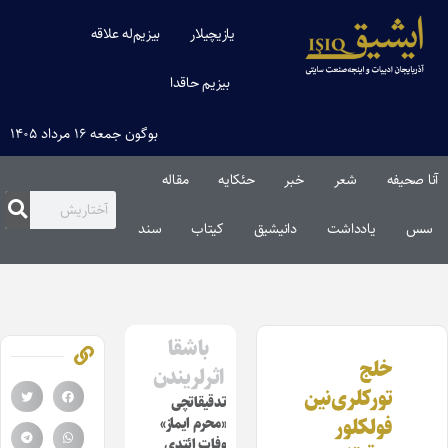
یازیچیلار
بیزیم‌له علاقه
بیزیم حاقدا
بوگون جمعه ۱۶ مرداد ۱۴۰۵
آنا صحیفه
شعر
خبر
حئکایه
مقاله‌
سس
یادداشت
دانیشیق
کیتاب
سند
باشقا
خلج
اثرلریندن
تورکلری‌نین
تدقیقاتچی
فولکلور
«محرم ایماز»
وفات ائتدی