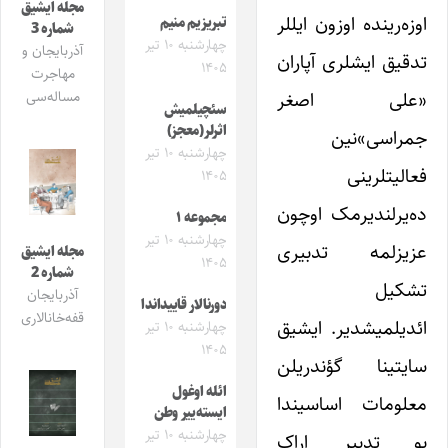
مجله ایشیق
اوزه‌رینده اوزون ایللر
تبریزیم منیم
شماره 3
چهارشنبه ۱۰ تیر
آذربایجان و
تدقیق ایشلری آپاران
۱۴۰۵
مهاجرت
«علی اصغر
مساله‌سی
سئچیلمیش
اثرلر(معجز)
جمراسی»‌نین
چهارشنبه ۱۰ تیر
فعالیتلرینی
۱۴۰۵
ده‌یرلندیرمک اوچون
مجموعه ۱
چهارشنبه ۱۰ تیر
عزیزلمه تدبیری
مجله ایشیق
۱۴۰۵
شماره 2
تشکیل
آذربایجان
دورنالار قاییداندا
قفه‌خانالاری
ائدیلمیشدیر. ایشیق
چهارشنبه ۱۰ تیر
۱۴۰۵
سایتینا گؤندریلن
ائله اوغول
معلومات اساسیندا
ایسته‌ییر وطن
چهارشنبه ۱۰ تیر
بو تدبیر اراک