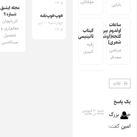
موغانلی
۱۴۰۵
بابایی
مجله ایشیق
شماره 1
هوپ‌هوپ‌نامه
آذربایجان
چهارشنبه ۱۰ تیر
ساعات
معلم‌لری و
۱۴۰۵
اولدوم بیر
کیتاب
تحصیل
گئجه(اوشاق
تانیتیمی
شعری)
مساله‌سی
رقیه
مرتضی
کبیری
مجدفر
چاپ
یک پاسخ
شنبه ۳۰ فروردین
جعفر بزرگ
۱۳۹۹ در ۱۸:۳۸
امین
گفت: