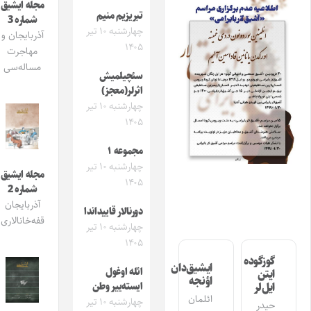
مجله ایشیق
تبریزیم منیم
شماره 3
چهارشنبه ۱۰ تیر
آذربایجان و
۱۴۰۵
مهاجرت
مساله‌سی
سئچیلمیش
اثرلر(معجز)
چهارشنبه ۱۰ تیر
۱۴۰۵
مجموعه ۱
چهارشنبه ۱۰ تیر
مجله ایشیق
۱۴۰۵
شماره 2
آذربایجان
دورنالار قاییداندا
قفه‌خانالاری
چهارشنبه ۱۰ تیر
۱۴۰۵
گوزگوده
ایشیق‌دان
ائله اوغول
ایتن
اؤنجه
ایسته‌ییر وطن
ایل‌لر
ائلمان
چهارشنبه ۱۰ تیر
حیدر