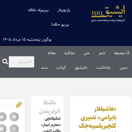
یازیچیلار
بیزیم‌له علاقه
بیزیم حاقدا
بوگون پنجشنبه ۱۵ مرداد ۱۴۰۵
ا صحیفه
شعر
خبر
حئکایه
مقاله‌
س
یادداشت
دانیشیق
کیتاب
سند
باشقا
«عاشیقلار
اثرلریندن
بایرامی» تدبیری
تدقیقاتچی
کئچیریلمییه‌جک
«محرم ایماز»
وفات ائتدی