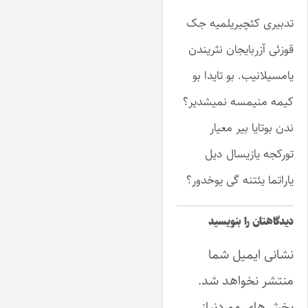
تدبیری کئچیریلمیه جک
قوزئی آزربایجان نثریندن
یامسیلانیب. بو تایدا بو
کیمه منیمسه نمیشدیر؟
ندن بوتایا بیر معیار
تورکجه یازیسال دیل
یاراتما یئتنه گی یوخدور؟
دیدگاهتان را بنویسید
نشانی ایمیل شما
منتشر نخواهد شد.
بخش‌های موردنیاز