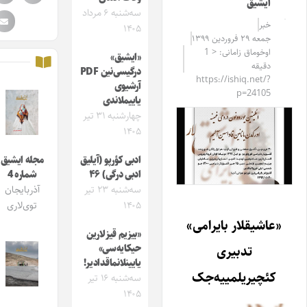
ایشیق
سه‌شنبه ۶ مرداد
خبر
۱۴۰۵
جمعه ۲۹ فروردین ۱۳۹۹
اوخوماق زامانی: < 1
«ایشیق»
دقیقه
درگیسی‌نین PDF
https://ishiq.net/?
آرشیوی
p=24105
یاییملاندی
چهارشنبه ۳۱ تیر
۱۴۰۵
ادبی کؤرپو (آیلیق
مجله ایشیق
ادبی درگی) ۴۶
شماره 4
سه‌شنبه ۲۳ تیر
آذربایجان
۱۴۰۵
توی‌لاری
«عاشیقلار بایرامی»
«بیزیم قیزلارین
حیکایه‌سی»
تدبیری
یایینلانماقدادیر!
کئچیریلمییه‌جک
سه‌شنبه ۱۶ تیر
۱۴۰۵