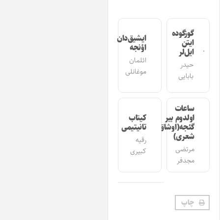
گوزگوده
ایشیق‌دان
ایتن
اؤنجه
ایل‌لر
ائلمان
حیدر
موغانلی
بابایی
ساعات
اولدوم بیر
کیتاب
گئجه(اوشاق
تانیتیمی
شعری)
رقیه
مرتضی
کبیری
مجدفر
چاپ