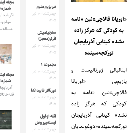
مجله ایشیق
تبریزیم منیم
شماره 3
چهارشنبه ۱۰ تیر
آذربایجان و
ریانا فالاچی»نین «نامه‌
۱۴۰۵
مهاجرت
مساله‌سی
ه کودکی که هرگز زاده
سئچیلمیش
اثرلر(معجز)
شد» کیتابی آذربایجان
چهارشنبه ۱۰ تیر
تورکجه‌سینده
۱۴۰۵
مجموعه ۱
تالیالی ژورنالیست و
چهارشنبه ۱۰ تیر
مجله ایشیق
۱۴۰۵
زیچی «اوریانا
شماره 2
آذربایجان
دورنالار قاییداندا
لاچی»نین «نامه‌ به
قفه‌خانالاری
چهارشنبه ۱۰ تیر
دکی که هرگز زاده
۱۴۰۵
د» کیتابی آذربایجان
ائله اوغول
ایسته‌ییر وطن
رکجه‌سینده«دوغولمایان
چهارشنبه ۱۰ تیر