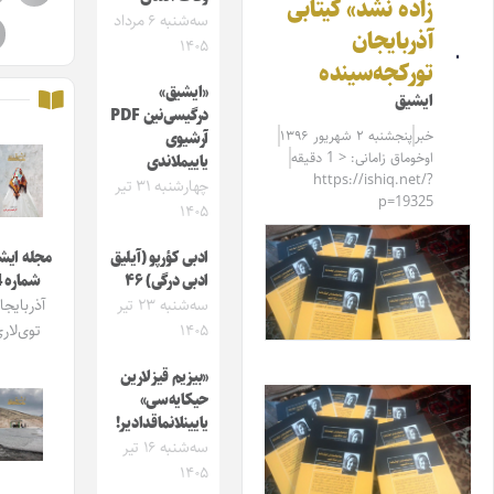
زاده نشد» کیتابی
سه‌شنبه ۶ مرداد
آذربایجان
۱۴۰۵
تورکجه‌سینده
«ایشیق»
ایشیق
درگیسی‌نین PDF
خبر
پنجشنبه ۲ شهریور ۱۳۹۶
آرشیوی
اوخوماق زامانی: < 1 دقیقه
یاییملاندی
https://ishiq.net/?
چهارشنبه ۳۱ تیر
p=19325
۱۴۰۵
ادبی کؤرپو (آیلیق
مجله ایشیق
ادبی درگی) ۴۶
شماره 4
سه‌شنبه ۲۳ تیر
آذربایجان
۱۴۰۵
توی‌لاری
«بیزیم قیزلارین
حیکایه‌سی»
یایینلانماقدادیر!
سه‌شنبه ۱۶ تیر
۱۴۰۵