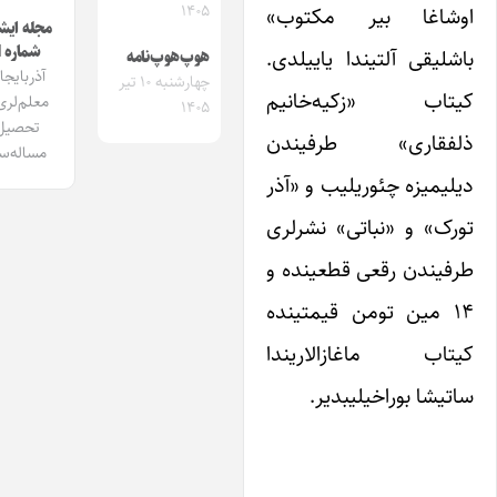
۱۴۰۵
شاغا بیر مکتوب»
مجله ایشیق
شماره 1
لیقی آلتیندا یاییلدی.
هوپ‌هوپ‌نامه
آذربایجان
چهارشنبه ۱۰ تیر
تاب «زکیه‌خانیم
معلم‌لری و
۱۴۰۵
تحصیل
فقاری» طرفیندن
مساله‌سی
یمیزه چئوریلیب و «آذر
رک» و «نباتی» نشرلری
فیندن رقعی قطعینده و
۱۴ مین تومن قیمتینده
تاب ماغازالاریندا
یشا بوراخیلیبدیر.