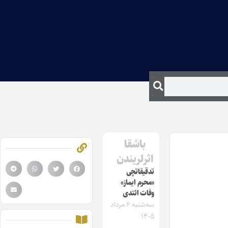
باشقا
اثرلریندن
تدقیقاتچی
«محرم ایماز»
وفات ائتدی
سه‌شنبه ۶ مرداد
۱۴۰۵