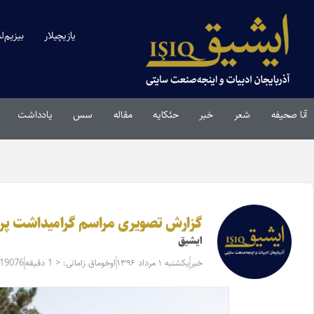
یازیچیلار
بیزیم‌ل
آنا صحیفه
شعر
خبر
حئکایه
مقاله‌
سس
یادداشت
گزارش تصویری مراسم گرامیداشت پروفس
ایشیق
خبر
یکشنبه ۱ مرداد ۱۳۹۶
اوخوماق زامانی: < 1 دقیقه
=19076