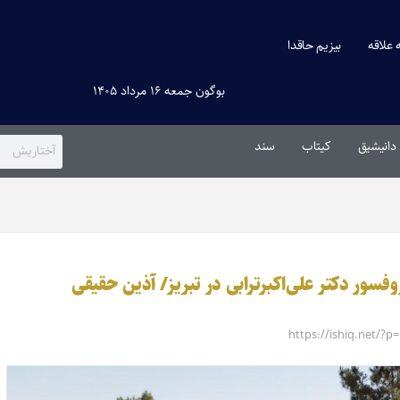
ه علاقه
بیزیم حاقدا
بوگون جمعه ۱۶ مرداد ۱۴۰۵
دانیشیق
کیتاب
سند
ور دکتر علی‌اکبرترابی در تبریز/ آذین حقیقی
https://ishiq.net/?p