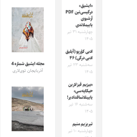
«ایشیق»
درگیسی‌نین PDF
آرشیوی
یاییملاندی
چهارشنبه ۳۱ تیر
۱۴۰۵
ادبی کؤرپو (آیلیق
ادبی درگی) ۴۶
مجله ایشیق شماره 4
سه‌شنبه ۲۳ تیر
آذربایجان توی‌لاری
۱۴۰۵
«بیزیم قیزلارین
حیکایه‌سی»
یایینلانماقدادیر!
سه‌شنبه ۱۶ تیر
۱۴۰۵
تبریزیم منیم
چهارشنبه ۱۰ تیر