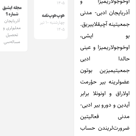
اوخوجولاریمیزا و
۱۴۰۵
مجله ایشیق
آذربایجان ادبی- مدنی
شماره 1
هوپ‌هوپ‌نامه
آذربایجان
چهارشنبه ۱۰ تیر
جمعیتینه آچیقلاییریق.
معلم‌لری و
۱۴۰۵
بو ایشی،
تحصیل
مساله‌سی
اوخوجولاریمیزا و عینی
حالدا ادبی
جمعیتیمیزین بوتون
عضولرینه بیر حؤرمت
اولاراق و اونونلا برابر
آیدین و دورو بیر ادبی-
مدنی فعالیتین
ضرورت‌لریندن حساب