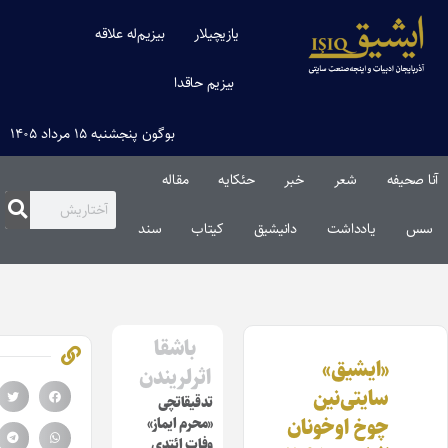
یازیچیلار
بیزیم‌له علاقه
بیزیم حاقدا
بوگون پنجشنبه ۱۵ مرداد ۱۴۰۵
نا صحیفه
شعر
خبر
حئکایه
مقاله‌
سس
یادداشت
دانیشیق
کیتاب
سند
باشقا
«ایشیق»
اثرلریندن
سایتی‌نین
تدقیقاتچی
چوخ اوخونان
«محرم ایماز»
وفات ائتدی