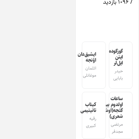
/ ۱۰۹۶ بازدید
گوزگوده
ایشیق‌دان
ایتن
اؤنجه
ایل‌لر
ائلمان
حیدر
موغانلی
بابایی
ساعات
اولدوم بیر
کیتاب
گئجه(اوشاق
تانیتیمی
شعری)
رقیه
مرتضی
کبیری
مجدفر