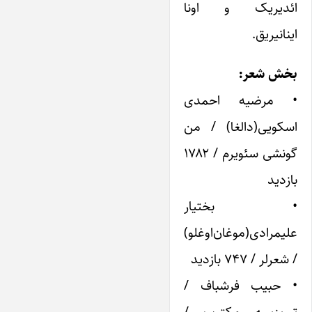
ائدیریک و اونا
اینانیریق.
بخش شعر:
• مرضیه احمدی
اسکویی(دالغا) / من
گونشی سئویرم / ۱۷۸۲
بازدید
• بختیار
علیمرادی(موغان‌اوغلو)
/ شعرلر / ۷۴۷ بازدید
• حبیب فرشباف /