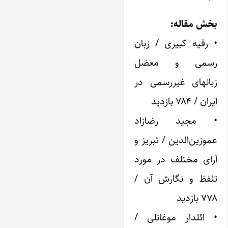
بخش مقاله:
• رقیه کبیری / زبان
رسمی و معضل
زبانهای غیررسمی در
ایران / ۷۸۴ بازدید
• مجید رضازاد
عموزین‌الدین / تبریز و
آرای مختلف در مورد
تلفظ و نگارش آن /
۷۷۸ بازدید
• ائلدار موغانلی /