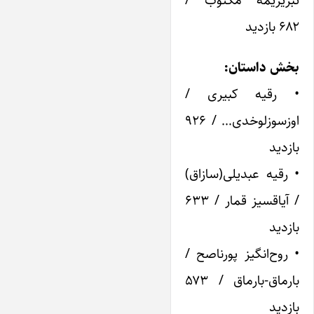
تبریزیمه مکتوب /
۶۸۲ بازدید
بخش داستان:
• رقیه کبیری /
اوزسوزلوخدی… / ۹۲۶
بازدید
• رقیه عبدیلی(سازاق)
/ آیاقسیز قمار / ۶۳۳
بازدید
• روح‌انگیز پورناصح /
بارماق-بارماق / ۵۷۳
بازدید