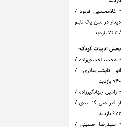
بازدید
• غلامحسین فرنود /
دیدار در متن یک تابلو
/ ۷۴۳ بازدید
بخش ادبیات کودک:
• محمد احمدی‌زاده /
ائو تاپشیریقلاری /
۷۴۰ بازدید
• رامین جهانگیرزاده /
او قیز منی گئییندی /
۶۷۲ بازدید
• سیدرضا حسینی /