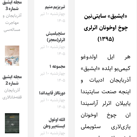
مجله ایشیق
تبریزیم منیم
شماره 3
چهارشنبه ۱۰ تیر
«ایشیق» سایتی‌نین
آذربایجان و
۱۴۰۵
مهاجرت
چوخ اوخونان اثرلری
مساله‌سی
سئچیلمیش
(۱۳۹۵)
اثرلر(معجز)
چهارشنبه ۱۰ تیر
۱۴۰۵
هر ایل اولدوغو
مجموعه ۱
کیمی‌بو ایلده‌ «ایشیق»
چهارشنبه ۱۰ تیر
مجله ایشیق
آذربایجان ادبیات و
۱۴۰۵
شماره 2
اینجه صنعت سایتیندا
آذربایجان
دورنالار قاییداندا
قفه‌خانالاری
چهارشنبه ۱۰ تیر
یاییلان اثرلر آراسیندا
۱۴۰۵
ان چوخ اوخونان
ائله اوغول
یازی‌لاری سئویملی
ایسته‌ییر وطن
چهارشنبه ۱۰ تیر