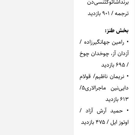
برنداشائوگئنسی‌دن
ترجمه / ۹۰۱ بازدید
بخش طنز:
• رامین جهانگیرزاده /
آزدان آز، چوخدان چوخ
/ ۶۹۵ بازدید
• نریمان ناظیم/ قولام
دایی‌نین ماجرالاری۵/
۶۱۳ بازدید
• حمید آرش آزاد /
اوتوز ایل / ۴۷۵ بازدید