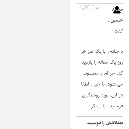
شنبه ۵ فروردین
محمد
۱۳۹۶ در ۱۷:۳۳
حسین..
گفت:
با سلام. ایا یک نفر هر
روز یک مقاله را بازدید
کند جز اما ر محسوب
می شود..یا خیر ..لطفا
در این مورد روشنگری
فرمایید ..با تشکر
دیدگاهتان را بنویسید