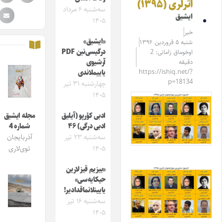
اثرلری (۱۳۹۵)
سه‌شنبه ۶ مرداد
ایشیق
۱۴۰۵
خبر
«ایشیق»
شنبه ۵ فروردین ۱۳۹۶
درگیسی‌نین PDF
اوخوماق زامانی: 2
دقیقه
آرشیوی
https://ishiq.net/?
یاییملاندی
p=18134
چهارشنبه ۳۱ تیر
۱۴۰۵
ادبی کؤرپو (آیلیق
مجله ایشیق
ادبی درگی) ۴۶
شماره 4
سه‌شنبه ۲۳ تیر
آذربایجان
۱۴۰۵
توی‌لاری
«بیزیم قیزلارین
حیکایه‌سی»
یایینلانماقدادیر!
سه‌شنبه ۱۶ تیر
۱۴۰۵