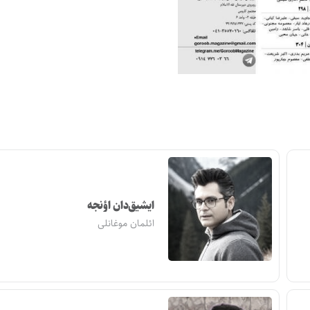
ایشیق‌دان اؤنجه
ائلمان موغانلی