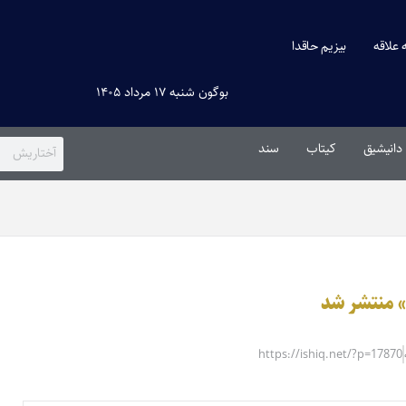
ه علاقه
بیزیم حاقدا
بوگون شنبه ۱۷ مرداد ۱۴۰۵
دانیشیق
کیتاب
سند
» منتشر شد
https://ishiq.net/?p=17870