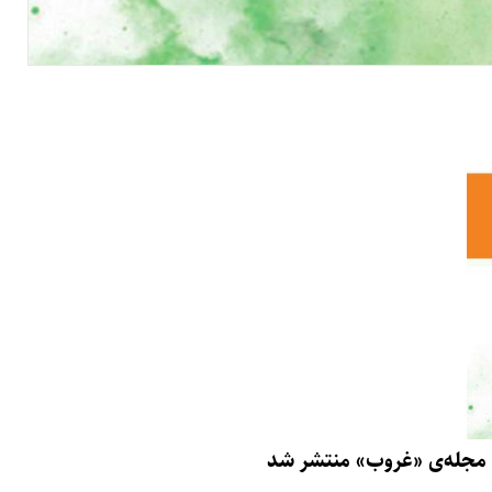
 مجله‌ی «غروب» منتشر شد