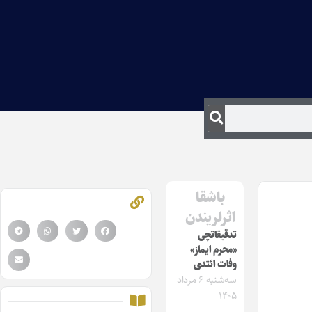
باشقا
اثرلریندن
تدقیقاتچی
«محرم ایماز»
وفات ائتدی
سه‌شنبه ۶ مرداد
۱۴۰۵