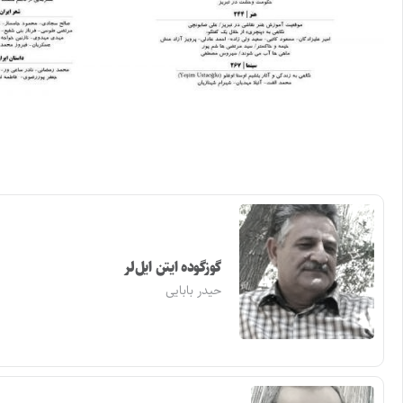
گوزگوده ایتن ایل‌لر
حیدر بابایی