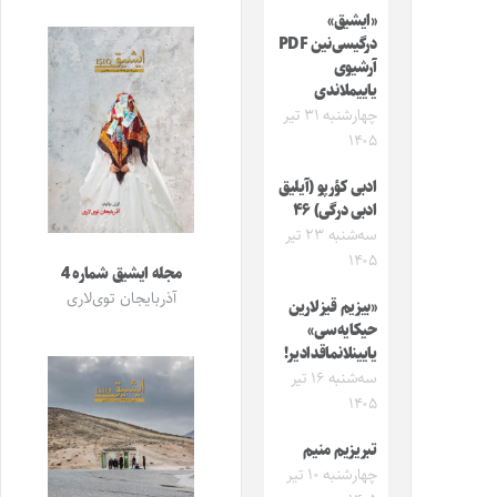
«ایشیق»
درگیسی‌نین PDF
آرشیوی
یاییملاندی
چهارشنبه ۳۱ تیر
۱۴۰۵
ادبی کؤرپو (آیلیق
ادبی درگی) ۴۶
سه‌شنبه ۲۳ تیر
۱۴۰۵
مجله ایشیق شماره 4
آذربایجان توی‌لاری
«بیزیم قیزلارین
حیکایه‌سی»
یایینلانماقدادیر!
سه‌شنبه ۱۶ تیر
۱۴۰۵
تبریزیم منیم
چهارشنبه ۱۰ تیر