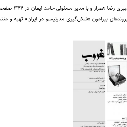
چهارمین شماره‌ی مجله‌ی فرهنگی و هنری «غروب» به سردب
پرونده‌ای پیرامون «شکل‌گیری مدرنیسم در ایران» تهیه و من