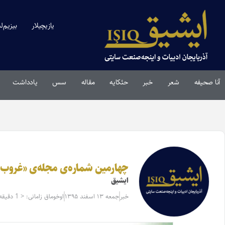
یازیچیلار
بیزیم‌ل
آنا صحیفه
شعر
خبر
حئکایه
مقاله‌
سس
یادداشت
چهارمین شماره‌ی مجله‌ی «غروب
ایشیق
خبر
جمعه ۱۳ اسفند ۱۳۹۵
اوخوماق زامانی: < 1 دقیقه