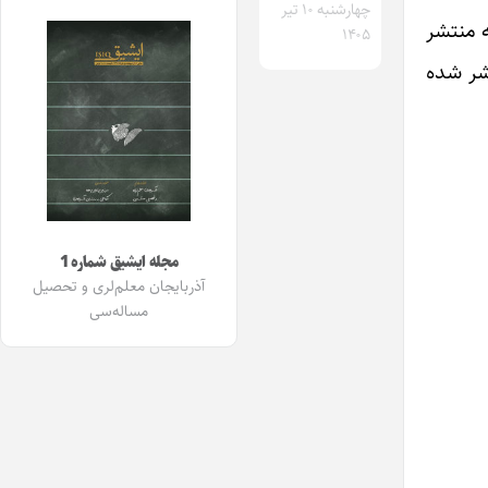
چهارشنبه ۱۰ تیر
یری رضا همراز و با مدیر مسئولی حامد ایمان در ۳۴۴ صفحه منتشر
۱۴۰۵
تشر شده
مجله ایشیق شماره 1
آذربایجان معلم‌لری و تحصیل
مساله‌سی