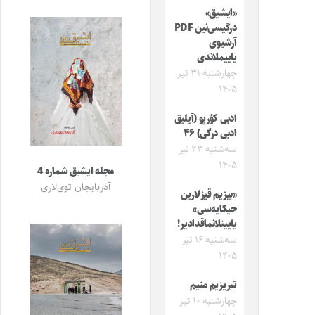
«ایشیق»
درگیسی‌نین PDF
آرشیوی
یاییملاندی
چهارشنبه ۳۱ تیر
۱۴۰۵
ادبی کؤرپو (آیلیق
ادبی درگی) ۴۶
سه‌شنبه ۲۳ تیر
۱۴۰۵
مجله ایشیق شماره 4
آذربایجان توی‌لاری
«بیزیم قیزلارین
حیکایه‌سی»
یایینلانماقدادیر!
سه‌شنبه ۱۶ تیر
۱۴۰۵
تبریزیم منیم
چهارشنبه ۱۰ تیر