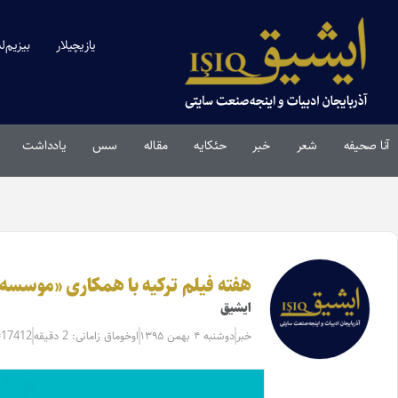
یازیچیلار
بیزیم‌ل
آنا صحیفه
شعر
خبر
حئکایه
مقاله‌
سس
یادداشت
هفته فیلم ترکیه با همکاری «موسسه ی
ایشیق
خبر
دوشنبه ۴ بهمن ۱۳۹۵
اوخوماق زامانی: 2 دقیقه
=17412