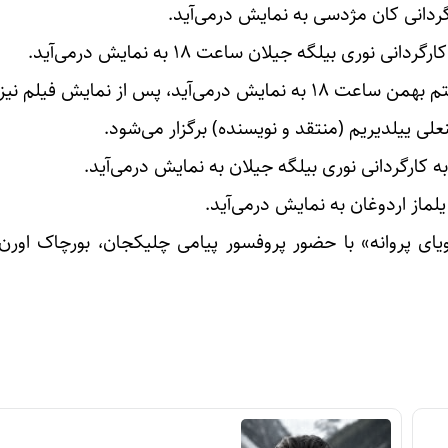
ی بیلگه جیلان ساعت ۱۸ به نمایش درمی‌آید.
– فیلم «سه راه» به کارگردانی فایسال سویسال پنجشنبه هفتم بهمن ساعت ۱۸ به نمایش درمی‌آید، پس از ن
ی ییلدیریم (منتقد و نویسنده) برگزار می‌شود.
ای پروانه» با حضور پروفسور پیامی چلیکجان، بورچاک اورن