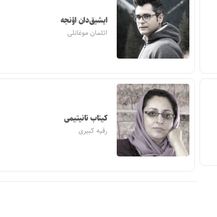
ایشیق‌دان اؤنجه
ائلمان موغانلی
کیتاب تانیتیمی
رقیه کبیری