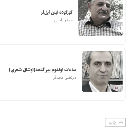
گوزگوده ایتن ایل‌لر
حیدر بابایی
ساعات اولدوم بیر گئجه(اوشاق شعری)
مرتضی مجدفر
چاپ