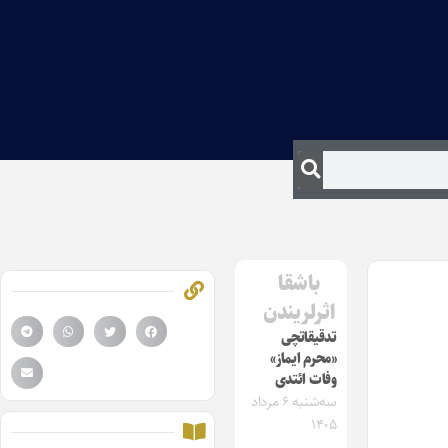
باشقا
اثرلریندن
تدقیقاتچی
«محرم ایماز»
وفات ائتدی
سه‌شنبه ۶ مرداد
۱۴۰۵