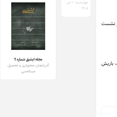
چهارشنبه ۱۰ تیر
۱۴۰۵
مایش فیلم نیز نشست
مجله ایشیق شماره 1
، باریش
آذربایجان معلم‌لری و تحصیل
مساله‌سی