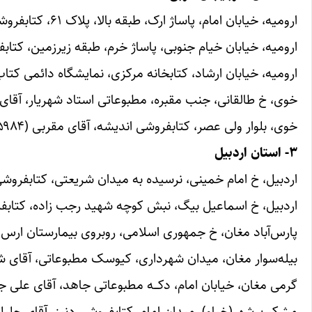
ارومیه، خیابان امام، پاساژ ارک، طبقه بالا، پلاک ۶۱، کتابفروشی فضولی، آقای حسین‌زاده (۰۹۱۴۹۷۳۲۵۳۱)
ارومیه، خیابان خیام جنوبی، پاساژ خرم، طبقه زیرزمین، کتابفروشی بو
ارومیه، خیابان ارشاد، کتابخانه مرکزی، نمایشگاه دائمی کتاب، آقای وا
خوی، خ طالقانی، جنب مقبره، مطبوعاتی استاد شهریار، آقای اسدلو (۰۴۸۴
خوی، بلوار ولی عصر، کتابفروشی اندیشه، آقای مقربی (۰۹۱۴۳۶۱۵۹۸۴)
۳- استان اردبیل
اردبیل، خ امام خمینی، نرسیده به میدان شریعتی، کتابفروشی بهروز، آقا
اردبیل، خ اسماعیل بیگ، نبش کوچه شهید رجب زاده، کتابفروشی منص
پارس‌آباد مغان، خ جمهوری اسلامی، روبروی بیمارستان ارس، کتابفروشی
بیله‌سوار مغان، میدان شهرداری، کیوسک مطبوعاتی، آقای شاد‌دل (۶۴۵۶
گرمی‌ مغان، خیابان امام، دکـــه مطبوعاتی جاهد، آقای علی جاهد (۵۶۲۹۶۵
مشکین شهر(خیاو)، میدان امام، کتابفروشی دنیز، آقای جلیل مقدسی (۸