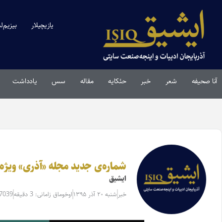
یازیچیلار
بیزیم‌ل
آنا صحیفه
شعر
خبر
حئکایه
مقاله‌
سس
یادداشت
شماره‌ی جدید مجله «آذری» ویژه‌
ایشیق
خبر
شنبه ۲۰ آذر ۱۳۹۵
اوخوماق زامانی: 3 دقیقه
17039