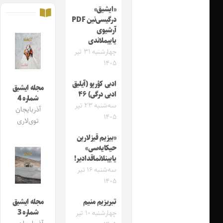
«ایشیق»
درگیسی‌نین PDF
آرشیوی
یاییملاندی
چهارشنبه ۳۱ تیر
۱۴۰۵
ادبی کؤرپو (آیلیق
مجله ایشیق
ادبی درگی) ۴۶
شماره 4
سه‌شنبه ۲۳ تیر
آذربایجان
۱۴۰۵
توی‌لاری
«بیزیم قیزلارین
حیکایه‌سی»
یایینلانماقدادیر!
سه‌شنبه ۱۶ تیر
۱۴۰۵
مجله ایشیق
تبریزیم منیم
شماره 3
چهارشنبه ۱۰ تیر