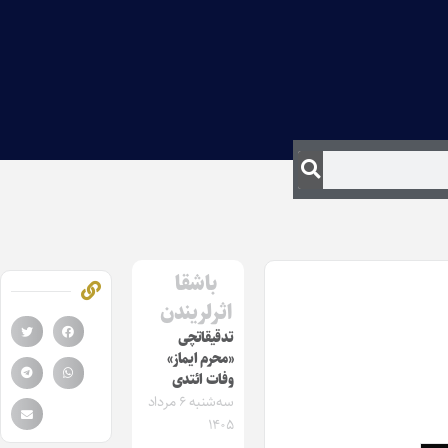
باشقا
اثرلریندن
تدقیقاتچی
«محرم ایماز»
وفات ائتدی
سه‌شنبه ۶ مرداد
۱۴۰۵