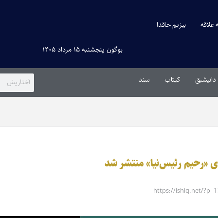
ه علاقه
بیزیم حاقدا
بوگون پنجشنبه ۱۵ مرداد ۱۴۰۵
دانیشیق
کیتاب
سند
ی «رحیم رئیس‌نیا» منتشر شد
https://ishiq.net/?p=