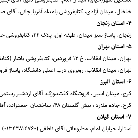
خلخال، میدان آزادی، کتابفروشی بامداد آذربایجانی، آقای صادق‌زاده (۷۲
۴- استان زنجان
زنجان، پاساژ سبز میدان، طبقه اول، پلاک ۲۲، کتابفروشی حکیم هیدجی-خانم نعمتی(۰۹۱۹۳۴۸۵۹۸۸)
۵- استان تهران
تهران، میدان انقلاب، خ ۱۲ فروردین، کتابفروشی یاشار (کتابفروشی یاشار – آقای رستم زاده)
تهران، میدان انقلاب، روبروی درب اصلی دانشگاه، پاساژ فروزن
۶- استان البرز
کرج، میدان اسبی، فروشگاه کفشدوزک، آقای اردشیر رستمی
کرج، جاده ملارد ، نبش گلستان ۴۸، ساختمان احمدزاده، آقای حمید احمد زاده (۰۹۱۲۲۳۰۳۱۳۶۴)
۷- استان گیلان
آستارا، خیابان امام، مطبوعاتی آقای ناطقی (۰۱۳۴۴۸۱۴۷۶۰)