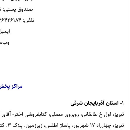
صندوق پستی: تهران-
تلفن‌: ۶۶۴۲۶۱۸۴دورنگار: ۶۶۹۰۵۶۰۹ همراه: ۰۹۱۹۶۲۸۲۰۰۳
ایمیل: gi@gmail.com
وب‌سایت:com
مراکز پخش
۱- استان آذربایجان شرقی
تبریز، اول خ طالقانی، روبروی مصلی، کتابفروشی اختر- آقای آسیابی (۸۹۷
تبریز، چهارراه ۱۷ شهریور، پاساژ اطلس، زیرزمین، پلاک ۳، کتابسرای بیتیک، آقای رحمانی‌فر (۰۹۱۴۱۰۵۱۶۹۸)