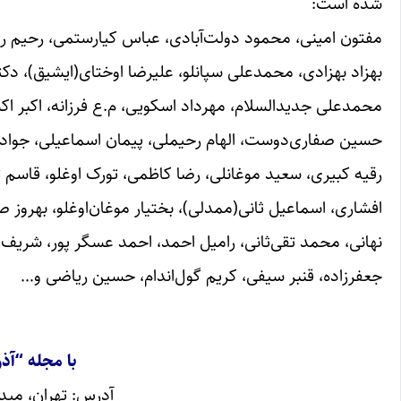
شده است:
مفتون امینی، محمود دولت‌آبادی، عباس کیارستمی، رحیم رئی
بهزاد بهزادی، محمدعلی سپانلو، علیرضا اوختای(ایشیق)، دکتر
محمدعلی جدیدالسلام، مهرداد اسکویی، م.ع فرزانه، اکبر ا
حسین صفاری‌دوست، الهام رحیملی، پیمان اسماعیلی، جواد د
رقیه کبیری، سعید موغانلی، رضا کاظمی، تورک اوغلو، قاسم ت
افشاری، اسماعیل ثانی(ممدلی)، بختیار موغان‌اوغلو، بهروز 
نهانی، محمد تقی‌ثانی، رامیل احمد، احمد عسگر پور، شری
جعفرزاده، قنبر سیفی، کریم گول‌اندام، حسین ریاضی و…
با مجله “آذ
آدرس: تهران، میدان ان