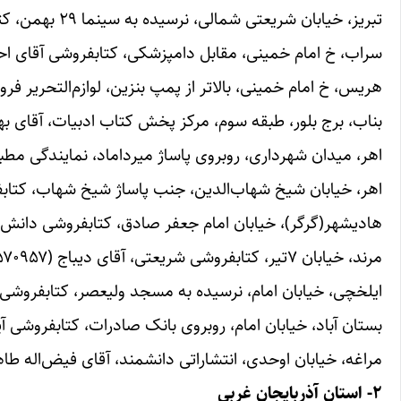
تبریز، خیابان شریعتی شمالی، نرسیده به سینما ۲۹ بهمن، کتابسرای مولا (آیدین) آقای عباسپور(۰۹۱۴۳۱۴۴۷۶۴)
سراب، خ امام خمینی، مقابل دامپزشکی، کتابفروشی آقای احمد جهان اف
هریس، خ امام خمینی، بالاتر از پمپ بنزین، لوازم‌التحریر فروزش- آقا
بناب، برج بلور، طبقه سوم، مرکز پخش کتاب ادبیات، آقای بهرام سورگون
اهر، میدان شهرداری، روبروی پاساژ میرداماد، نمایندگی مطبوعاتی علم
اهر، خیابان شیخ شهاب‌الدین، جنب پاساژ شیخ شهاب، کتابفروشی است
هادیشهر(گرگر)، خیابان امام جعفر صادق، کتابفروشی دانش، آقای پور ا
مرند، خیابان ۷تیر، کتابفروشی شریعتی، آقای دیباج (۰۹۱۴۷۵۷۰۹۵۷)
ایلخچی، خیابان امام، نرسیده به مسجد ولیعصر، کتابفروشی کلبه‌دانش
بستان آباد، خیابان امام، روبروی بانک صادرات، کتابفروشی آیلار، آقا
مراغه، خیابان اوحدی، انتشاراتی دانشمند، آقای فیض‌اله طاهری (۴۰۱۳۸۸
۲- استان آذربایجان غربی