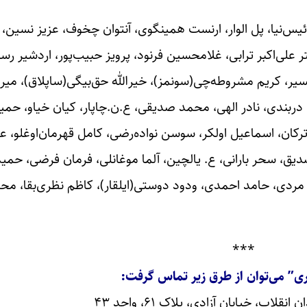
س‌نیا، پل الوار، ارنست همینگوی، آنتوان چخوف، عزیز نسین، 
 علی‌اکبر ترابی، غلامحسین فرنود، پرویز حبیب‌پور، اردشیر رس
کسیر، کریم مشروطه‌چی(سونمز)، خیرالله حق‌بیگی(ساپلاق)، م
ربندی، نادر الهی، محمد صدیقی، ع.ن.چاپار، کیان خیاو، حمید
رکان، اسماعیل اولکر، سوسن نواده‌رضی، کامل قهرمان‌اوغلو، عل
صدیق، سحر بارانی، ع. یالچین، آلما موغانلی، فرمان فرضی، حم
ف مردی، حامد احمدی، ودود دوستی(ایلقار)، کاظم نظری‌بقا، 
***
ری” می‌توان از طرق زیر تماس گرفت:
قلاب، خیابان آزادی، پلاک ۶۱، واحد ۴۳