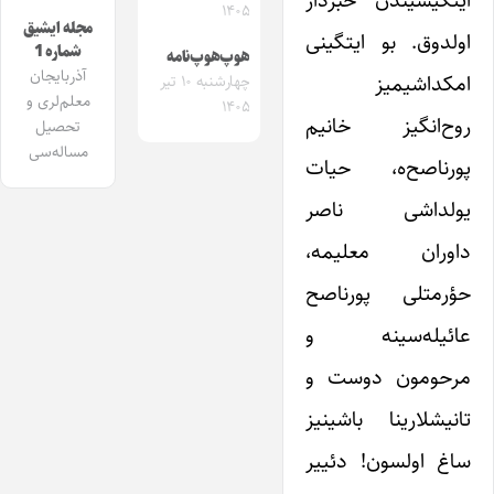
ایتگیسیندن خبردار
۱۴۰۵
مجله ایشیق
اولدوق. بو ایتگینی
شماره 1
هوپ‌هوپ‌نامه
آذربایجان
امکداشیمیز
چهارشنبه ۱۰ تیر
معلم‌لری و
۱۴۰۵
روح‌انگیز خانیم
تحصیل
مساله‌سی
پورناصح‌ه، حیات
یولداشی ناصر
داوران معلیمه،
حؤرمتلی پورناصح
عائیله‌سینه و
مرحومون دوست و
تانیشلارینا باشینیز
ساغ اولسون! دئییر