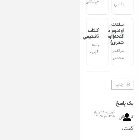
موغانلی
بابایی
ساعات
اولدوم بیر
کیتاب
گئجه(اوشاق
تانیتیمی
شعری)
رقیه
مرتضی
کبیری
مجدفر
چاپ
یک پاسخ
دوشنبه ۱۸ مرداد
درگاهی
۱۳۹۵ در ۲۱:۲۸
گفت: