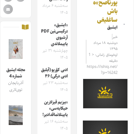
پورناصح»ه
سه‌شنبه ۶ مرداد
باش
۱۴۰۵
ساغلیغی
«ایشیق»
ایشیق
درگیسی‌نین PDF
خبر
آرشیوی
دوشنبه ۱۸ مرداد
یاییملاندی
۱۳۹۵
چهارشنبه ۳۱ تیر
اوخوماق زامانی: < 1
۱۴۰۵
دقیقه
https://ishiq.net/
ادبی کؤرپو (آیلیق
مجله ایشیق
?p=16242
ادبی درگی) ۴۶
شماره 4
سه‌شنبه ۲۳ تیر
آذربایجان
۱۴۰۵
توی‌لاری
«بیزیم قیزلارین
حیکایه‌سی»
یایینلانماقدادیر!
سه‌شنبه ۱۶ تیر
۱۴۰۵