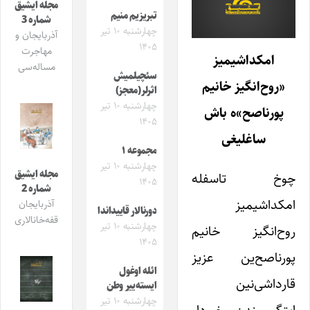
مجله ایشیق
تبریزیم منیم
شماره 3
چهارشنبه ۱۰ تیر
آذربایجان و
۱۴۰۵
مهاجرت
امکداشیمیز
مساله‌سی
سئچیلمیش
«روح‌انگیز خانیم
اثرلر(معجز)
چهارشنبه ۱۰ تیر
پورناصح»ه باش
۱۴۰۵
ساغلیغی
مجموعه ۱
چهارشنبه ۱۰ تیر
مجله ایشیق
چوخ تاسفله
۱۴۰۵
شماره 2
امکداشیمیز
آذربایجان
دورنالار قاییداندا
قفه‌خانالاری
چهارشنبه ۱۰ تیر
روح‌انگیز خانیم
۱۴۰۵
پورناصح‌ین عزیز
ائله اوغول
قارداشی‌نین
ایسته‌ییر وطن
چهارشنبه ۱۰ تیر