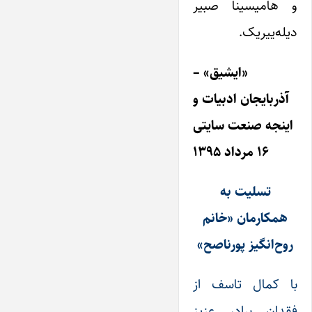
و هامیسینا صبیر
دیله‌ییریک.
«ایشیق» –
آذربایجان ادبیات و
اینجه صنعت سایتی
۱۶ مرداد ۱۳۹۵
تسلیت به
همکارمان «خانم
روح‌انگیز پورناصح»
با کمال تاسف از
فقدان برادر عزیز