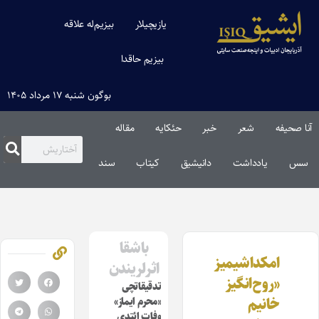
یازیچیلار
بیزیم‌له علاقه
بیزیم حاقدا
بوگون شنبه ۱۷ مرداد ۱۴۰۵
آنا صحیفه
شعر
خبر
حئکایه
مقاله‌
سس
یادداشت
دانیشیق
کیتاب
سند
باشقا
امکداشیمیز
اثرلریندن
«روح‌انگیز
تدقیقاتچی
خانیم
«محرم ایماز»
وفات ائتدی