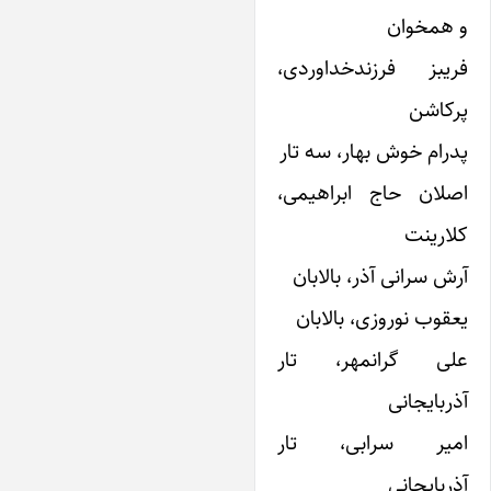
 همخوان
ریبز فرزندخداوردی،
رکاشن
درام خوش بهار، سه تار
صلان حاج ابراهیمی،
لارینت
رش سرانی آذر، بالابان
عقوب نوروزی، بالابان
لی گرانمهر، تار
ذربایجانی
میر سرابی، تار
ذربایجانی