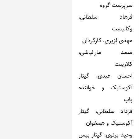
رپرست گروه
رهاد سلطانی،
کالیست
هدی لزیری، کارگردان
مد مارالباشی،
لارینت
حسان عبدی، گیتار
کوستیک و خواننده
اپ
رداد سلطانی، گیتار
کوستیک و همخوان
حید پرتوی، گیتار بیس