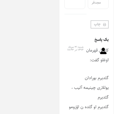
مجدفر
چاپ
ک پاسخ
شنبه ۳۱ مرداد
امیل قهرمان
۱۳۹۴ در ۱۷:۴۳
وغلو
گفت:
ئدیرم بورادان
وللاری چینیمه آلیب ،
ئدیرم
ئدیرم او گئده ن اؤزومو