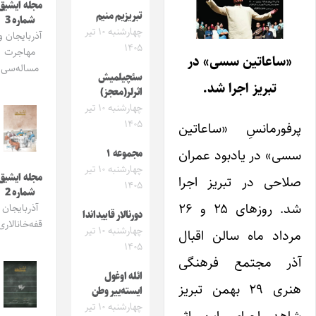
مجله ایشیق
تبریزیم منیم
شماره 3
چهارشنبه ۱۰ تیر
آذربایجان و
۱۴۰۵
مهاجرت
«ساعاتین سسی» در
مساله‌سی
سئچیلمیش
تبریز اجرا شد.
اثرلر(معجز)
چهارشنبه ۱۰ تیر
۱۴۰۵
رفورمانسِ «ساعاتین
سی» در یادبود عمران
مجموعه ۱
چهارشنبه ۱۰ تیر
مجله ایشیق
لاحی در تبریز اجرا
۱۴۰۵
شماره 2
شد. روزهای ۲۵ و ۲۶
آذربایجان
دورنالار قاییداندا
قفه‌خانالاری
چهارشنبه ۱۰ تیر
رداد ماه سالن اقبال
۱۴۰۵
ذر مجتمع فرهنگی
ائله اوغول
هنری ۲۹ بهمن تبریز
ایسته‌ییر وطن
چهارشنبه ۱۰ تیر
اهد اجرای این اثر