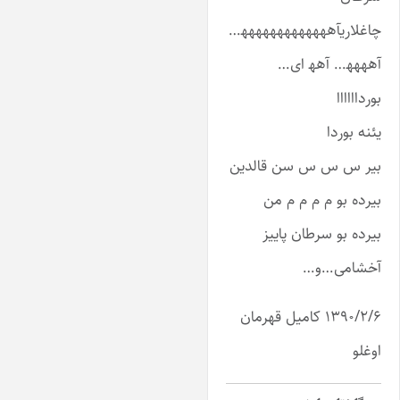
اغلاریآههههههههه‍هههه‍…
هههه‍… آهه‍ ای…
ورداااااا
ئنه بوردا
یر س س س سن قالدین
یرده بو م م م م من
یرده بو سرطان پاییز
خشامی…و…
۱۳۹۰/۲/۶ کامیل قهرمان
وغلو