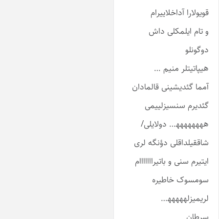
ویولارا آداخلاییرام
 تام ایلمکلی داش
وگونلو
یپاتیتلر منیم …
مما گئدیشینی قالمادان
ئدیرم سنسیزلییمی
ه‍هههههه‍… دولایلی/
اققیلداقلی دؤنگه لری
یتیرم سنی و باتیرااااااام
ومسوک خاطیره
ریمیزلههههه‍…
رطان