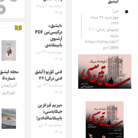
ایشیق
سه‌شنبه ۶ مرداد
خبر
۱۴۰۵
چهارشنبه ۲۸ مرداد
۱۳۹۴
«ایشیق»
اوخوماق زامانی: < 1
درگیسی‌نین PDF
دقیقه
آرشیوی
https://ishiq.net/?
یاییملاندی
p=12899
چهارشنبه ۳۱ تیر
۱۴۰۵
ادبی کؤرپو (آیلیق
مجله ایشیق
ادبی درگی) ۴۶
شماره 4
سه‌شنبه ۲۳ تیر
آذربایجان
۱۴۰۵
توی‌لاری
«بیزیم قیزلارین
حیکایه‌سی»
یایینلانماقدادیر!
سه‌شنبه ۱۶ تیر
۱۴۰۵