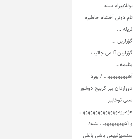
وللاییرام سنه
ام دونن آخشام خاطیره
ریله …
ؤزلرین …
ؤزلرین آتامی چاتیب
ئلیمه…
ههههههههه‍… / بوردا
وواردان بیر کرپیج دوشور
نی توخاییر
ؤمرومهههههههههههههه‍…
 آههههههههه‍… یئنه/
نسیزلییمی باشی باغلی