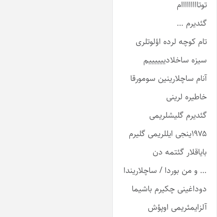
وتااااااااام
ئدیرم …
ام کوچه لرده اؤلوتلری
یزه ساخلادییییییم
نام ساچلارینین سومورقا
اطیره لرینی
ئدیرم گلیشلریمی
۱ینجی ایللریمی گلیرم
ایاقلار گئتمه دن
 و من بوردا / ساچلاریندا
وداغینی چکیرم باشیما
لزایمئریمی اوپؤش