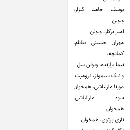
وسف حامد گلزار،
یولن
میر برکار، ویولن
هران حسینی بقانام،
مانچه،
یما برازنده، ویولن سل
انیک سیمونز، ترومپت
ورنا مارلباشی، همخوان
ودا مارالباشی،
مخوان
ازی پرتوی، همخوان