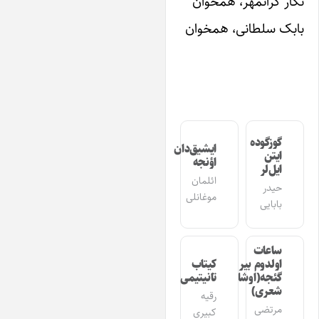
گار گرانمهر، همخوان
ابک سلطانی، همخوان
گوزگوده
ایشیق‌دان
ایتن
اؤنجه
ایل‌لر
ائلمان
حیدر
موغانلی
بابایی
ساعات
اولدوم بیر
کیتاب
گئجه(اوشاق
تانیتیمی
شعری)
رقیه
مرتضی
کبیری