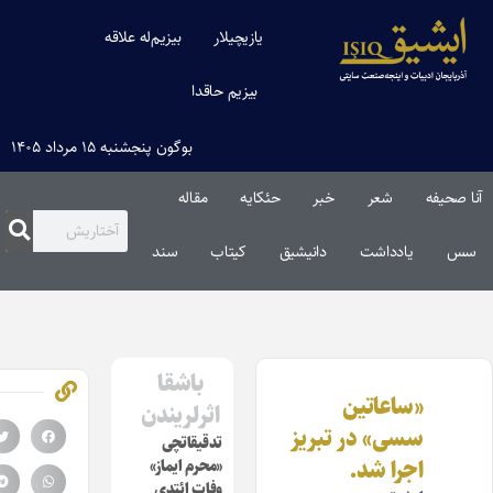
یازیچیلار
بیزیم‌له علاقه
بیزیم حاقدا
بوگون پنجشنبه ۱۵ مرداد ۱۴۰۵
 صحیفه
شعر
خبر
حئکایه
مقاله‌
س
یادداشت
دانیشیق
کیتاب
سند
باشقا
«ساعاتین
اثرلریندن
سسی» در تبریز
تدقیقاتچی
اجرا شد.
«محرم ایماز»
وفات ائتدی