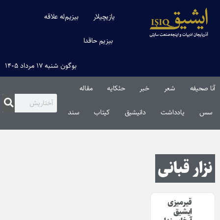
یازیچیلار
بیزیم‌له علاقه
بیزیم حاقدا
بوگون شنبه ۱۷ مرداد ۱۴۰۵
آنا صحیفه
شعر
خبر
حئکایه
مقاله‌
سس
یادداشت
دانیشیق
کیتاب
سند
نزار قبانی
قیرمیزی
ایشیق