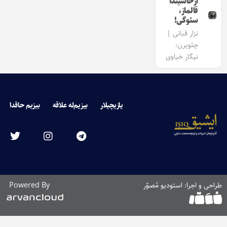
آرخاسیندا
قالماز،
سئوگی!
نزار قبانی |
چئویرن:
نیگار خیاوی
یازیچیلار
بیزیم‌له علاقه
بیزیم حاقدا
طراحی و اجرا: استودیو مُصوّر
Powered By