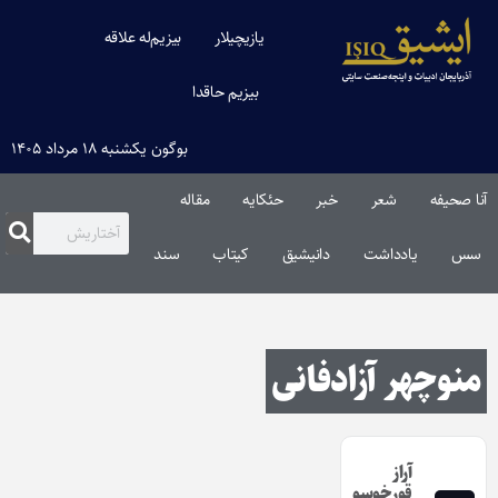
یازیچیلار
بیزیم‌له علاقه
بیزیم حاقدا
بوگون یکشنبه ۱۸ مرداد ۱۴۰۵
آنا صحیفه
شعر
خبر
حئکایه
مقاله‌
سس
یادداشت
دانیشیق
کیتاب
سند
منوچهر آزادفانی
آراز
قورخوسو