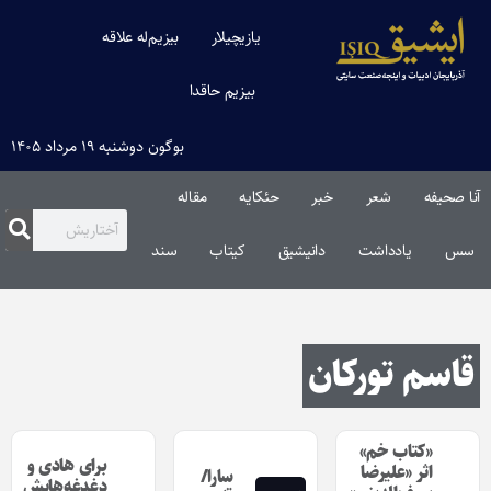
یازیچیلار
بیزیم‌له علاقه
بیزیم حاقدا
بوگون دوشنبه ۱۹ مرداد ۱۴۰۵
آنا صحیفه
شعر
خبر
حئکایه
مقاله‌
سس
یادداشت
دانیشیق
کیتاب
سند
قاسم تورکان
«کتاب خم»
برای هادی و
اثر «علیرضا
سارا/
دغدغه‌هایش