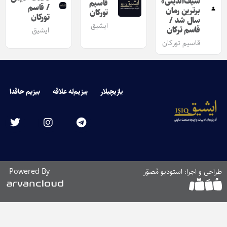
سیف‌الدینی»
قاسیم
/ قاسم
برترین رمان
تورکان
تورکان
سال شد /
ایشیق
قاسم ترکان
ایشیق
قاسیم تورکان
یازیچیلار
بیزیم‌له علاقه
بیزیم حاقدا
طراحی و اجرا: استودیو مُصوّر
Powered By