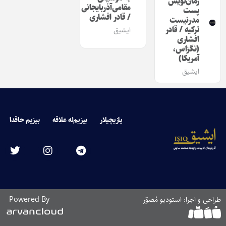
رمان‌نویس
مقامی‌آذربایجانى
پست
/ قادر افشارى
مدرنیست
ترکیه / قادر
ایشیق
افشارى
(تگزاس،
آمریکا)
ایشیق
یازیچیلار
بیزیم‌له علاقه
بیزیم حاقدا
طراحی و اجرا: استودیو مُصوّر
Powered By