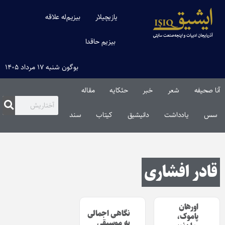
یازیچیلار
بیزیم‌له علاقه
بیزیم حاقدا
بوگون شنبه ۱۷ مرداد ۱۴۰۵
آنا صحیفه
شعر
خبر
حئکایه
مقاله‌
سس
یادداشت
دانیشیق
کیتاب
سند
قادر افشاری
اورهان
نگاهى اجمالى
پاموک،
به موسیقى