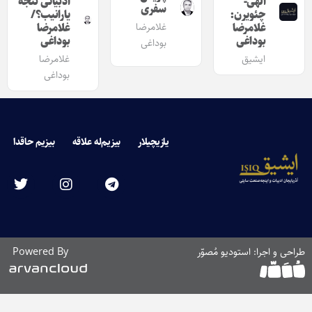
الهی-
ادبیاتی نئجه
سفری
چئویرن:
یارانیب؟/
غلامرضا
غلامرضا
غلامرضا
بوداغی
بوداغی
بوداغی
ایشیق
غلامرضا
بوداغی
یازیچیلار
بیزیم‌له علاقه
بیزیم حاقدا
طراحی و اجرا: استودیو مُصوّر
Powered By