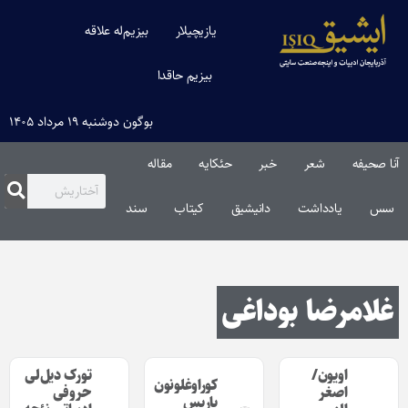
یازیچیلار
بیزیم‌له علاقه
بیزیم حاقدا
بوگون دوشنبه ۱۹ مرداد ۱۴۰۵
آنا صحیفه
شعر
خبر
حئکایه
مقاله‌
سس
یادداشت
دانیشیق
کیتاب
سند
غلامرضا بوداغی
اویون/
تورک دیل‌لی
کوراوغلونون
اصغر
حروفی
پاریس