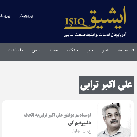
یازیچیلار
بیزیم‌ل
آنا صحیفه
شعر
خبر
حئکایه
مقاله‌
سس
یادداشت
علی اکبر ترابی
اوستادیم دوقتور علی اکبر ترابی‌یه اتحاف
دئییردیم کی…
ع. ن. چاپار