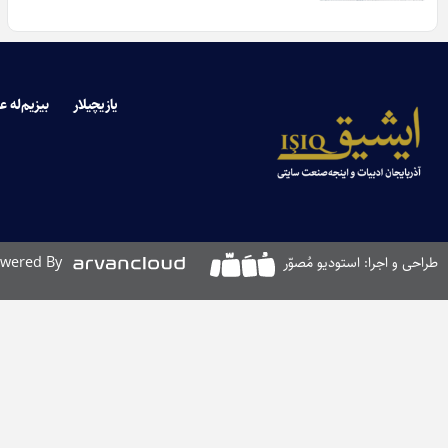
یازیچیلار
بیزیم‌له ع
طراحی و اجرا: استودیو مُصوّر
wered By