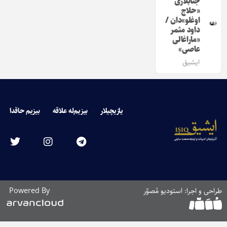
جنابلاری
«حلاج
اوغلو»دان /
داود مثمر
«ماراغالی
عاصی»
ایشیق
یازیچیلار
بیزیم‌له علاقه
بیزیم حاقدا
طراحی و اجرا: استودیو مُصوّر
Powered By