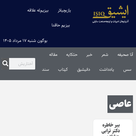
یازیچیلار
بیزیم‌له علاقه
بیزیم حاقدا
بوگون شنبه ۱۷ مرداد ۱۴۰۵
آنا صحیفه
شعر
خبر
حئکایه
مقاله‌
سس
یادداشت
دانیشیق
کیتاب
سند
عاصی
بیر خاطره
دکتر ترابی