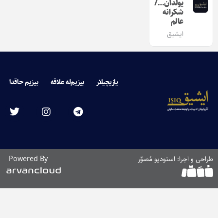
یولدان…/
شکرانه
عالم
ایشیق
یازیچیلار
بیزیم‌له علاقه
بیزیم حاقدا
طراحی و اجرا: استودیو مُصوّر
Powered By