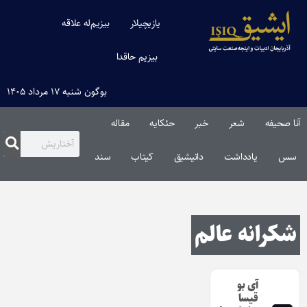
یازیچیلار
بیزیم‌له علاقه
بیزیم حاقدا
بوگون شنبه ۱۷ مرداد ۱۴۰۵
آنا صحیفه
شعر
خبر
حئکایه
مقاله‌
سس
یادداشت
دانیشیق
کیتاب
سند
شکرانه عالم
آی بو
قیسا