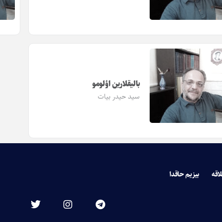
بالیقلارین اؤلومو
سید حیدر بیات
لاقه
بیزیم حاقدا