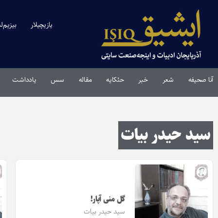
یازیچیلار
بیزیم‌ل
آنا صحیفه
شعر
خبر
حئکایه
مقاله‌
سس
یادداشت
سید حیدر بیات
گل منی آپار!
سید حیدر بیات