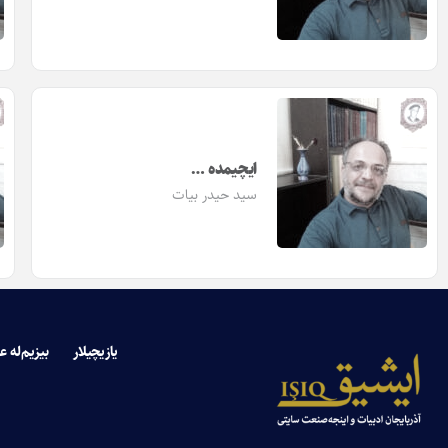
ایچیمده …
سید حیدر بیات
یازیچیلار
بیزیم‌له ع