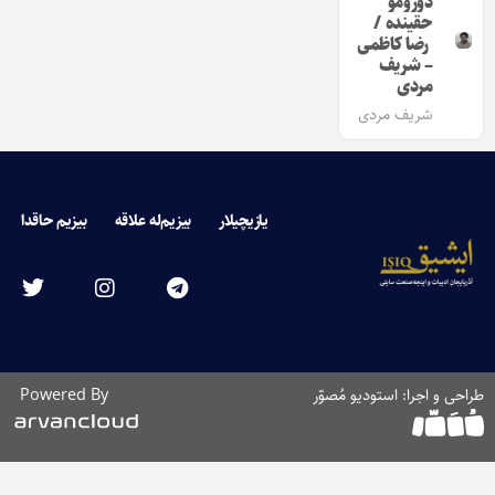
دورومو
حقینده /
رضا کاظمی
– شریف
مردی
شریف مردی
یازیچیلار
بیزیم‌له علاقه
بیزیم حاقدا
طراحی و اجرا: استودیو مُصوّر
Powered By