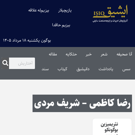
یازیچیلار
بیزیم‌له علاقه
بیزیم حاقدا
بوگون یکشنبه ۱۸ مرداد ۱۴۰۵
آنا صحیفه
شعر
خبر
حئکایه
مقاله‌
سس
یادداشت
دانیشیق
کیتاب
سند
رضا کاظمی – شریف مردی
نثریمیزین
بوگونکو