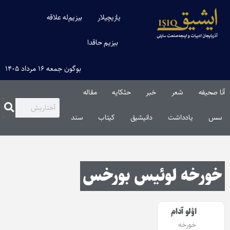
یازیچیلار
بیزیم‌له علاقه
بیزیم حاقدا
بوگون جمعه ۱۶ مرداد ۱۴۰۵
آنا صحیفه
شعر
خبر
حئکایه
مقاله‌
سس
یادداشت
دانیشیق
کیتاب
سند
خورخه لوئیس بورخس
اؤلو آدام
خورخه