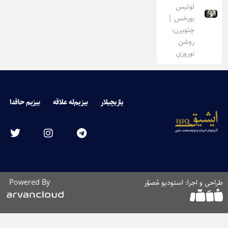
لوئیس
بورخس |
چئویرن:
روشن
نوروزی
یازیچیلار
بیزیم‌له علاقه
بیزیم حاقدا
طراحی و اجرا: استودیو مُصوّر
Powered By