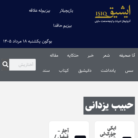
یازیچیلار
بیزیم‌له علاقه
بیزیم حاقدا
بوگون یکشنبه ۱۸ مرداد ۱۴۰۵
آنا صحیفه
شعر
خبر
حئکایه
مقاله‌
سس
یادداشت
دانیشیق
کیتاب
سند
حبیب یزدانی
ایکی
آچار –
چؤرک‌لی
قیفیل /