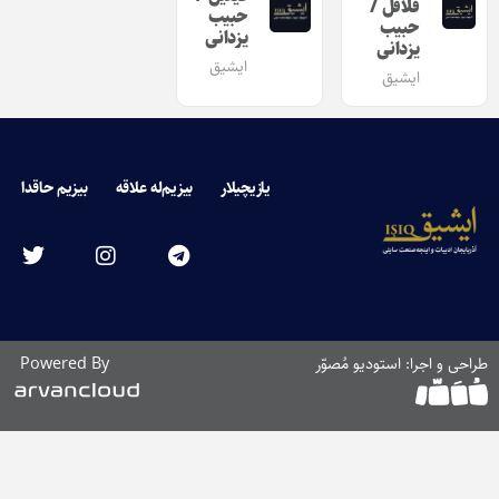
فلافل /
حبیب
حبیب
یزدانی
یزدانی
ایشیق
ایشیق
یازیچیلار
بیزیم‌له علاقه
بیزیم حاقدا
طراحی و اجرا: استودیو مُصوّر
Powered By