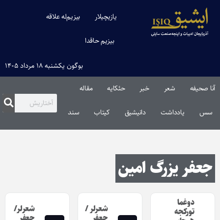
یازیچیلار
بیزیم‌له علاقه
بیزیم حاقدا
بوگون یکشنبه ۱۸ مرداد ۱۴۰۵
آنا صحیفه
شعر
خبر
حئکایه
مقاله‌
سس
یادداشت
دانیشیق
کیتاب
سند
جعفر یزرگ امین
دوغما
شعرلر /
شعرلر/
تورکجه
جعفر
جعفر