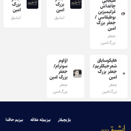
هیجایی
بزرگ
بزرگ
چاغداش
امین
امین
غزلیمیزین
بوطیقاسی /
ایشیق
ایشیق
جعفر بزرگ
امین
جعفر
بزرگ‌امین
هایکوسایاق
اؤلوم
شعرجیکلریم/
سونرام/
جعفر بزرگ
جعفر
امین
یزرگ امین
جعفر
جعفر
بزرگ‌امین
بزرگ‌امین
یازیچیلار
بیزیم‌له علاقه
بیزیم حاقدا