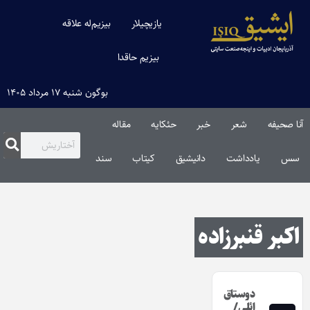
یازیچیلار
بیزیم‌له علاقه
بیزیم حاقدا
بوگون شنبه ۱۷ مرداد ۱۴۰۵
آنا صحیفه
شعر
خبر
حئکایه
مقاله‌
سس
یادداشت
دانیشیق
کیتاب
سند
اکبر قنبرزاده
دوستاق
ائلی/