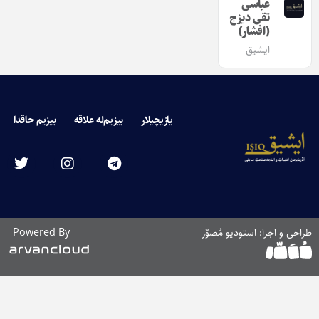
عباسی
تقی دیزج
(افشار)
ایشیق
یازیچیلار
بیزیم‌له علاقه
بیزیم حاقدا
طراحی و اجرا: استودیو مُصوّر
Powered By