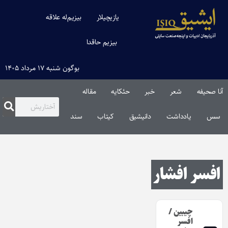
یازیچیلار
بیزیم‌له علاقه
بیزیم حاقدا
بوگون شنبه ۱۷ مرداد ۱۴۰۵
آنا صحیفه
شعر
خبر
حئکایه
مقاله‌
سس
یادداشت
دانیشیق
کیتاب
سند
افسر افشار
چیبین /
افسر