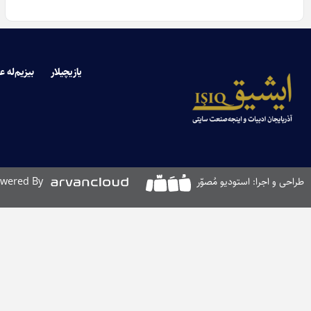
یازیچیلار
بیزیم‌له ع
طراحی و اجرا: استودیو مُصوّر
wered By