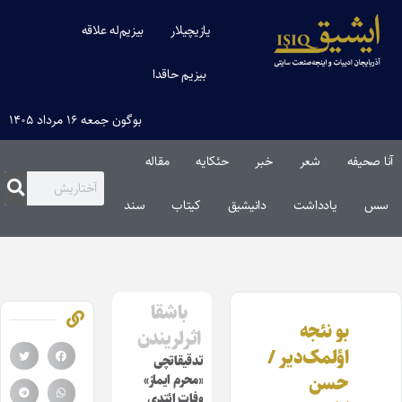
یازیچیلار
بیزیم‌له علاقه
بیزیم حاقدا
بوگون جمعه ۱۶ مرداد ۱۴۰۵
آنا صحیفه
شعر
خبر
حئکایه
مقاله‌
سس
یادداشت
دانیشیق
کیتاب
سند
باشقا
بو نئجه
اثرلریندن
اؤلمک‌دیر /
تدقیقاتچی
حسن
«محرم ایماز»
وفات ائتدی