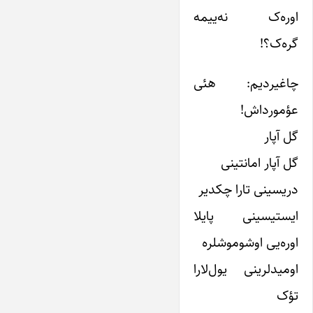
اوره‌ک نه‌ییمه
گره‌ک؟!
چاغیردیم: هئی
عؤمورداش!
گل آپار
گل آپار امانتینی
دریسینی تارا چکدیر
ایستیسینی پایلا
اوره‌یی اوشوموشلره
اومیدلرینی یول‌لارا
تؤک