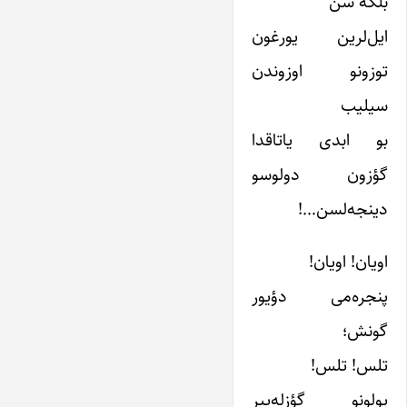
بلکه سن
ایل‌لرین یورغون
توزونو اوزوندن
سیلیب
بو ابدی یاتاقدا
گؤزون دولوسو
دینجه‌لسن…!
اویان! اویان!
پنجره‌می دؤیور
گونش؛
تلس! تلس!
یولونو گؤزله‌ییر