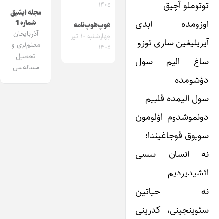
توتوملو آچیق
۱۴۰۵
مجله ایشیق
اوزومده ابدی
شماره 1
هوپ‌هوپ‌نامه
آذربایجان
چهارشنبه ۱۰ تیر
آیریلیغین ساری توزو
معلم‌لری و
۱۴۰۵
تحصیل
ساغ الیم سول
مساله‌سی
دؤشومده
سول الیمده قلبیم
دونموشدوم اؤلومون
سویوق قوجاغیندا؛
نه انسان سسی
ائشیدیردیم
نه حیاتین
سئوینجینی، کدرینی