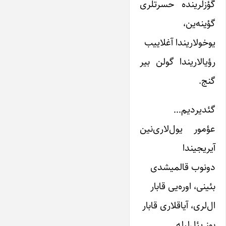
گؤزلرینده حسرتلری
گؤینه‌ین،
یوخولاریندا آغلاییب
رؤیالاریندا گولن بیر
گنج.
گئدیردیم…
عؤمور یول‌لاری‌نین
آیریجیندا
دونوب قالمیشدی
بئینی، اوره‌یی قابار
ال‌لری، آیاقلاری قابار
بوز یئل‌لرله