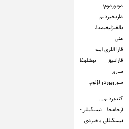
دویوردوم؛
داریخیردیم
یالقیزلیغیمدا.
منی
قارا اللری ایله
قارانلیق بوشلوغا
ساری
سورویوردو اؤلوم.
گئدیردیم…
آرخامجا نیسگیللی-
نیسگیللی باخیردی