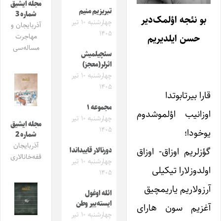
مجله ایشیق
تبریزیم منیم
شماره 3
بو نئجه اؤلمک‌دیر
چهارشنبه ۱۰ تیر
آذربایجان و
۱۴۰۵
مهاجرت
حسن ایلدیریم
مساله‌سی
سئچیلمیش
اثرلر(معجز)
چهارشنبه ۱۰ تیر
۱۴۰۵
قارا بیرتابوتدا
مجموعه ۱
اوزانیب اؤلموشدوم
چهارشنبه ۱۰ تیر
مجله ایشیق
۱۴۰۵
یوخودا؛
شماره 2
آذربایجان
گؤزلریم اوزاق- اوزاق
دورنالار قاییداندا
قفه‌خانالاری
چهارشنبه ۱۰ تیر
اولدوزلارا تیکیلی
۱۴۰۵
آرزولاریم یاریمچیق
ائله اوغول
ایسته‌ییر وطن
آغزیم سون هارای
چهارشنبه ۱۰ تیر