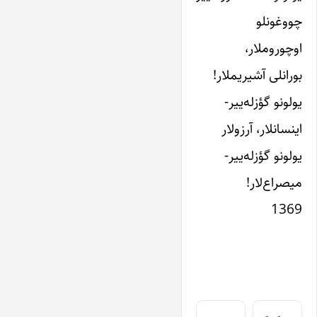
چووغونلو
اوچوروملار،
بورانلی آشیریملار!
یولونو گؤزله‌ییر-
اینسانلار، آرزولار
یولونو گؤزله‌ییر-
میصراع‌لار!
1369