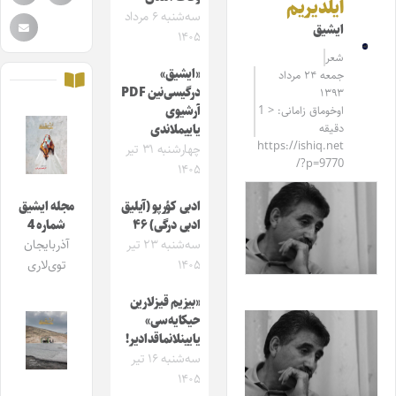
ایلدیریم
سه‌شنبه ۶ مرداد
ایشیق
۱۴۰۵
شعر
«ایشیق»
جمعه ۲۴ مرداد
درگیسی‌نین PDF
۱۳۹۳
اوخوماق زامانی: < 1
آرشیوی
دقیقه
یاییملاندی
https://ishiq.net
چهارشنبه ۳۱ تیر
/?p=9770
۱۴۰۵
ادبی کؤرپو (آیلیق
مجله ایشیق
ادبی درگی) ۴۶
شماره 4
سه‌شنبه ۲۳ تیر
آذربایجان
۱۴۰۵
توی‌لاری
«بیزیم قیزلارین
حیکایه‌سی»
یایینلانماقدادیر!
سه‌شنبه ۱۶ تیر
۱۴۰۵