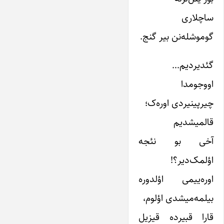
ساچلاری
گوموشله‌نن بیر گنج.
گئدیردیم…
اووجومدا
چیرپینیردی اوره‌ک؛
قالمیشدیم
آخی بو نئجه
اؤلمک‌دیر؟!
اوره‌ییمی اؤلدوره
بیلمه‌میشدی اؤلوم،
قارا قبیرده قیزیل