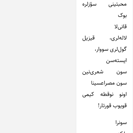
محبتینی سؤزلره
بوک
قانی‌لا
لاله‌لری، قیزیل
گول‌لری سووار،
ایسته‌سن
سون شعری‌نین
سون مصراعسینا
اونو نوقطه کیمی
قویوب قورتار!
سونرا