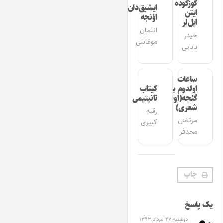
گوزگوده
ایشیق‌دان
ایتن
اؤنجه
ایل‌لر
ائلمان
حیدر
موغانلی
بابایی
ساعات
اولدوم بیر
کیتاب
گئجه(اوشاق
تانیتیمی
شعری)
رقیه
مرتضی
کبیری
مجدفر
چاپ
یک پاسخ
دوشنبه ۲۷ مرداد ۱۳۹۳