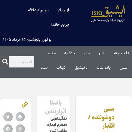
یازیچیلار
بیزیم‌له علاقه
بیزیم حاقدا
بوگون پنجشنبه ۱۵ مرداد ۱۴۰۵
آنا صحیفه
شعر
خبر
حئکایه
مقاله‌
سس
یادداشت
دانیشیق
کیتاب
سند
باشقا
سنی
اثرلریندن
دوشوننده /
تدقیقاتچی
ائلدار
«محرم ایماز»
وفات ائتدی