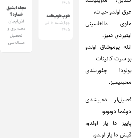
۱۴۰۵
مجله ایشیق
غرق اولدو حیات،
شماره 1
هوپ‌هوپ‌نامه
آذربایجان
ماوی دالغاسینی
چهارشنبه ۱۰ تیر
معلم‌لری و
۱۴۰۵
ایتیردی دنیز.
تحصیل
مساله‌سی
ائله یوموشاق اولدو
بو سرت کائینات
بولودا چئوریلدی
محبتیمیز.
فصیل‌لر ده‌ییشدی
دوغما دونونو،
پاییز دا یاز اولدو،
قیش دا یاز اولدو.