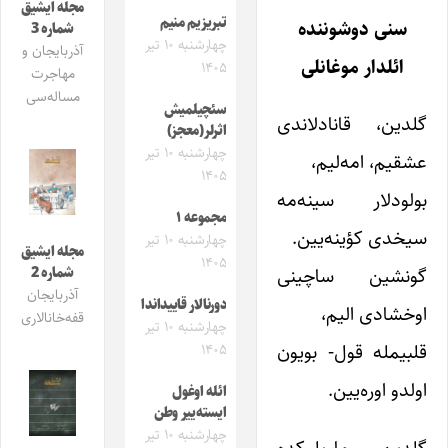
مجله ایشیق
تبریزیم منیم
سنی دوشوننده
شماره 3
چهارشنبه ۱۰ تیر
آذربایجان و
ائلدار موغانلی
۱۴۰۵
مهاجرت
مساله‌سی
سئچیلمیش
گلدین، قانادلاندی
اثرلر(معجز)
چهارشنبه ۱۰ تیر
عشقیم، امه‌لیم،
۱۴۰۵
بولودلار سینه‌مه
مجموعه ۱
سیخدی کؤینه‌یین.
چهارشنبه ۱۰ تیر
مجله ایشیق
۱۴۰۵
گونشین ساچینی
شماره 2
آذربایجان
دورنالار قاییداندا
اوخشادی الیم،
قفه‌خانالاری
چهارشنبه ۱۰ تیر
قلبیمله قول- بویون
۱۴۰۵
اولدو اوره‌یین.
ائله اوغول
ایسته‌ییر وطن
چهارشنبه ۱۰ تیر
گلدین، ماویلیکده