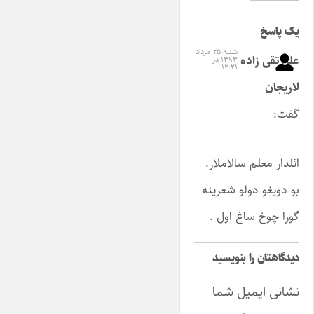
یک پاسخ
شنبه ۲۵ مرداد
علی تقی زاده
۱۳۹۳ در
۱۲:۲۱
لاریجان
گفت:
ائلدار معلم سالاملار.
بو دویغو دولو شعرینه
گورا چوخ ساغ اول .
دیدگاهتان را بنویسید
نشانی ایمیل شما