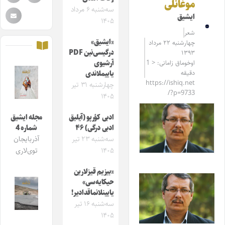
موغانلی
سه‌شنبه ۶ مرداد
ایشیق
۱۴۰۵
شعر
«ایشیق»
چهارشنبه ۲۲ مرداد
درگیسی‌نین PDF
۱۳۹۳
اوخوماق زامانی: < 1
آرشیوی
دقیقه
یاییملاندی
https://ishiq.net
چهارشنبه ۳۱ تیر
/?p=9733
۱۴۰۵
ادبی کؤرپو (آیلیق
مجله ایشیق
ادبی درگی) ۴۶
شماره 4
سه‌شنبه ۲۳ تیر
آذربایجان
۱۴۰۵
توی‌لاری
«بیزیم قیزلارین
حیکایه‌سی»
یایینلانماقدادیر!
سه‌شنبه ۱۶ تیر
۱۴۰۵