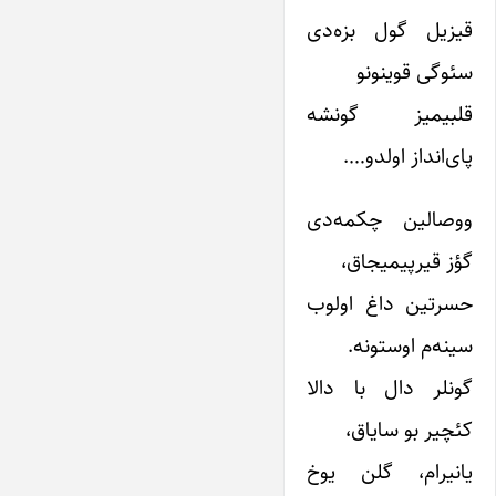
قیزیل گول بزه‌دی
سئوگی قوینونو
قلبیمیز گونشه
پای‌انداز اولدو….
ووصالین چکمه‌دی
گؤز قیرپیمیجاق،
حسرتین داغ اولوب
سینه‌م اوستونه.
گونلر دال با دالا
کئچیر بو سایاق،
یانیرام، گلن یوخ