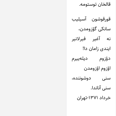
قالخان توستومه.
قورقوشون آسیلیب
سانکی گؤزومدن،
نه آغیر فیرلانیر
ایندی زامان دا!
دؤزوم دیله‌ییرم
اؤزوم اؤزومدن
سنی دوشوننده،
سنی آناندا.
خرداد ۱۳۷۱-تهران