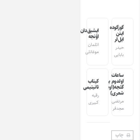
گوزگوده
ایشیق‌دان
ایتن
اؤنجه
ایل‌لر
ائلمان
حیدر
موغانلی
بابایی
ساعات
اولدوم بیر
کیتاب
گئجه(اوشاق
تانیتیمی
شعری)
رقیه
مرتضی
کبیری
مجدفر
چاپ