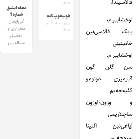
قالاسیندا.
۱۴۰۵
مجله ایشیق
شماره 1
هوپ‌هوپ‌نامه
اوخشاییرام،
آذربایجان
چهارشنبه ۱۰ تیر
معلم‌لری و
بابک قالاسی‌نین
۱۴۰۵
تحصیل
خاتیـنینی
مساله‌سی
اوخشاییرام.
سن گلن گون
قیرمیزی دونومو
گئیه‌جه‌یم
و اوزون-اوزون
ساچلاریمی
آیاغی‌نین آلتینا
سره‌جه‌یم.