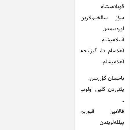
قویلامیشام
سؤز سالخیم‌لارین
اوره‌ییمدن
آسلامیشام
آغلاسام دا، گیزلیجه
آغلامیشام.
باخسان گؤرر‌سن،
یئنی‌دن گلین اولوب
ــ
قالانین قیوریم
پیلله‌لریندن