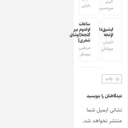
کبری
بابایی
میرحسینی
ساعات
ایشیق‌دان
اولدوم بیر
اؤنجه
گئجه(اوشاق
شعری)
ائلمان
مرتضی
موغانلی
مجدفر
چاپ
دیدگاهتان را بنویسید
نشانی ایمیل شما
منتشر نخواهد شد.