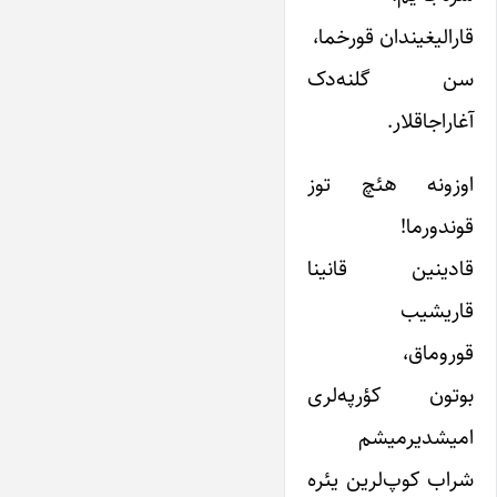
قارالیغیندان قورخما،
سن گلنه‌دک
آغاراجاقلار.
اوزونه هئچ توز
قوندورما!
قادینین قانینا
قاریشیب
قوروماق،
بوتون کؤرپه‌لری
امیشدیرمیشم
شراب کوپ‌لرین یئره