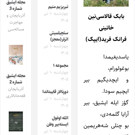
مجله ایشیق
تبریزیم منیم
شماره 3
چهارشنبه ۱۰ تیر
بابک قالاسی‌نین
آذربایجان و
۱۴۰۵
مهاجرت
خاتینی
مساله‌سی
سئچیلمیش
فرانک فرید(ایپک)
اثرلر(معجز)
چهارشنبه ۱۰ تیر
۱۴۰۵
یاسدیغیمدا
مجموعه ۱
بوغولورام،
چهارشنبه ۱۰ تیر
مجله ایشیق
و ایچدیگیم بیر
۱۴۰۵
شماره 2
آذربایجان
ایچیم سودا.
دورنالار قاییداندا
قفه‌خانالاری
چهارشنبه ۱۰ تیر
گؤز ایله ایشیق، بیر
۱۴۰۵
آرایا گلمه‌دی،
ائله اوغول
بو چنلی شه‌هریمین
ایسته‌ییر وطن
چهارشنبه ۱۰ تیر