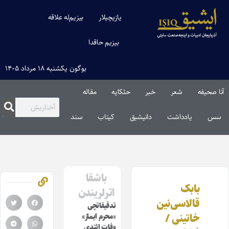
یازیچیلار
بیزیم‌له علاقه
بیزیم حاقدا
بوگون یکشنبه ۱۸ مرداد ۱۴۰۵
آنا صحیفه
شعر
خبر
حئکایه
مقاله‌
سس
یادداشت
دانیشیق
کیتاب
سند
باشقا
بابک
اثرلریندن
قالاسی‌نین
تدقیقاتچی
خاتینی /
«محرم ایماز»
وفات ائتدی