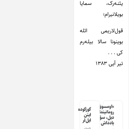
یئنـه‌رک، سمایا
بویلانیرام؛
قول‌لاریمی ائله
بوینونا سالا بیلـه‌رم
کی . . .
تیر آیی ۱۳۸۳
«اومسوق»
گوزگوده
رومانیندا
ایتن
دیل، سؤز،
ایل‌لر
یادداش
حیدر