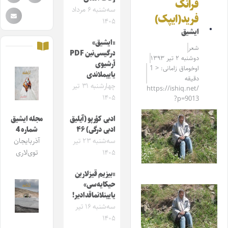
فرانک
سه‌شنبه ۶ مرداد
فرید(ایپک)
۱۴۰۵
ایشیق
«ایشیق»
شعر
درگیسی‌نین PDF
دوشنبه ۲ تیر ۱۳۹۳
آرشیوی
اوخوماق زامانی: < 1
یاییملاندی
دقیقه
چهارشنبه ۳۱ تیر
https://ishiq.net/
۱۴۰۵
?p=9013
ادبی کؤرپو (آیلیق
مجله ایشیق
ادبی درگی) ۴۶
شماره 4
سه‌شنبه ۲۳ تیر
آذربایجان
۱۴۰۵
توی‌لاری
«بیزیم قیزلارین
حیکایه‌سی»
یایینلانماقدادیر!
سه‌شنبه ۱۶ تیر
۱۴۰۵