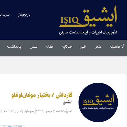
یازیچیلار
بیزیم‌ل
آنا صحیفه
شعر
خبر
حئکایه
مقاله‌
سس
یادداشت
قارداش / بختیار موغان‌اوغلو
ایشیق
شعر
یکشنبه ۶ بهمن ۱۳۹۲
اوخوماق زامانی: < 1 دقیقه