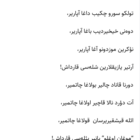
تولکو سورو چکیب داغا آپاریر،
دوه‌نی خیخیردیب باغا آپاریر،
نؤکرین موزدونو آغا آپاریر،
آرتیر یازیقلارین شله‌سی قارداش!
دورنا قاناد چالیر بولاغا چاتمیر،
آت دؤرد نالا قاچیر اولاغا چاتمیر،
ائله قیشقیریرسان قولاغا چاتمیر،
“موغان اوغلو” یانیر بئله‌سی قارداش!