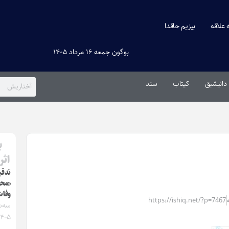
ه علاقه
بیزیم حاقدا
بوگون جمعه ۱۶ مرداد ۱۴۰۵
دانیشیق
کیتاب
سند
ب
اثر
تدقی
«محر
وفات
https://ishiq.net/?p=7467
۱۴۰۵