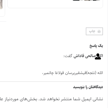
چاپ
یک پاسخ
اکبر صالحی قاداش
گفت:
ائله (نئجه)قیشقیریرسان قولاغا چاتمیر،
دیدگاهتان را بنویسید
نشانی ایمیل شما منتشر نخواهد شد.
بخش‌های موردنیاز عل