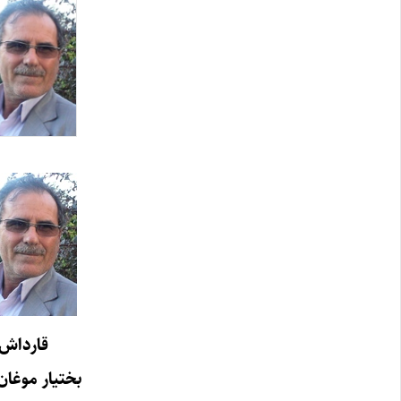
قارداش
بختیار موغان‌