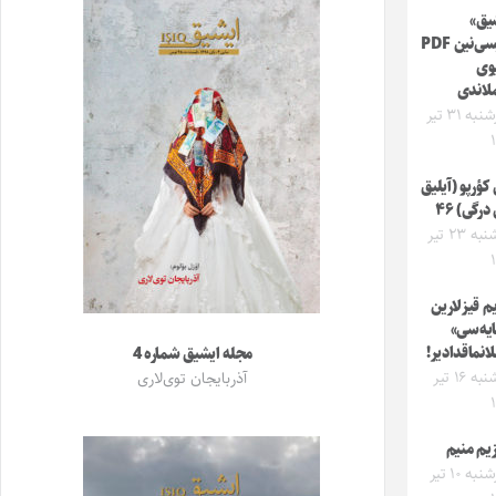
یق»
درگیسی‌نین PDF
وی
ملاندی
چهارشنبه ۳۱ تیر
کؤرپو (آیلیق
درگی) ۴۶
سه‌شنبه ۲۳ تیر
یم قیزلارین
یه‌سی»
لانماقدادیر!
مجله ایشیق شماره 4
سه‌شنبه ۱۶ تیر
آذربایجان توی‌لاری
زیم منیم
چهارشنبه ۱۰ تیر