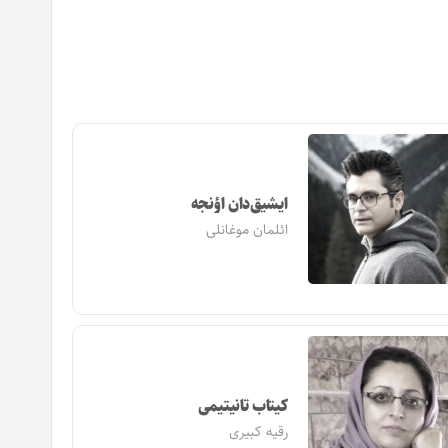
ایشیق‌دان اؤنجه
ائلمان موغانلی
کیتاب تانیتیمی
رقیه کبیری