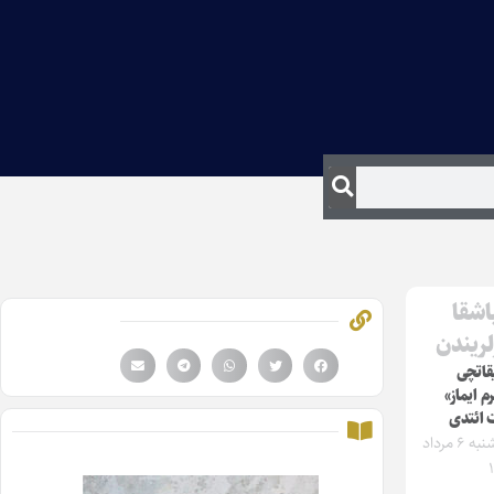
اشقا
لریندن
قاتچی
م ایماز»
 ائتدی
سه‌شنبه ۶ مرداد