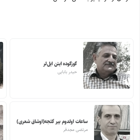
گوزگوده ایتن ایل‌لر
حیدر بابایی
ساعات اولدوم بیر گئجه(اوشاق شعری)
مرتضی مجدفر