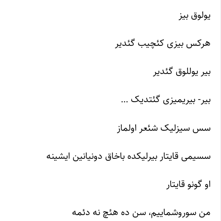
یولوق بیز
هرکس بیزی کئچیب گئدیر
بیر یوللوق گئدیر
بیر- بیریمیزی گئتدیک …
سس سیزلیک شئعر اولماز
سسیمی قایتار بیرلیکده باخاق دونیانین ایشینه
او گونو قایتار
من سوروشماییم، سن ده هئچ نه دئمه