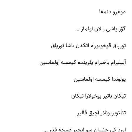
دوغرو دئمه!
گؤز یاشی یالان اولماز …
تورپاق قوخویورام اتکدن باشا تورپاق
آییلیرام باخیرام یئرینده کیمسه اولماسین
یولوندا کیمسه اولماسین
تیکان باتیر یوخولارا تیکان
تئلئویزیونلار آچیق قالیر
اورداکی جئیران سو ایچیر صبحه قدر …