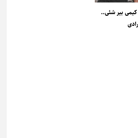
 کیمی بیر شئی..
رادی