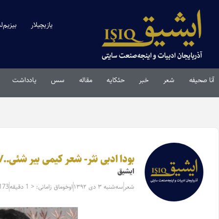
یازیچیلار
بیزیم‌ل
آنا صحیفه
شعر
خبر
حئکایه
مقاله‌
سس
یادداشت
بودا ادبی نثر- شعر کیمی بیر شئی../
ایشیق
شعر
سه‌شنبه ۳ دی ۱۳۹۲
اوخوماق زامانی: < 1 دقیقه
173