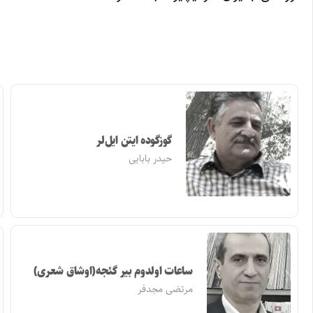
گوزگوده ایتن ایل‌لر
حیدر بابایی
ساعات اولدوم بیر گئجه(اوشاق شعری)
مرتضی مجدفر