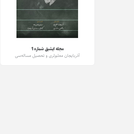
مجله ایشیق شماره 1
آذربایجان معلم‌لری و تحصیل مساله‌سی