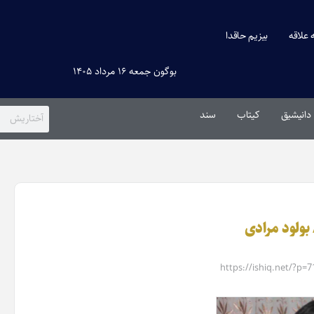
ه علاقه
بیزیم حاقدا
بوگون جمعه ۱۶ مرداد ۱۴۰۵
دانیشیق
کیتاب
سند
 بولود مرادی
https://ishiq.net/?p=7