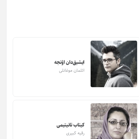
ایشیق‌دان اؤنجه
ائلمان موغانلی
کیتاب تانیتیمی
رقیه کبیری