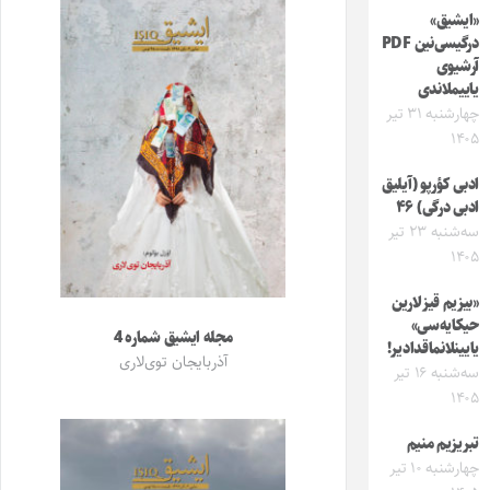
«ایشیق»
درگیسی‌نین PDF
آرشیوی
یاییملاندی
چهارشنبه ۳۱ تیر
۱۴۰۵
ادبی کؤرپو (آیلیق
ادبی درگی) ۴۶
سه‌شنبه ۲۳ تیر
۱۴۰۵
«بیزیم قیزلارین
حیکایه‌سی»
مجله ایشیق شماره 4
یایینلانماقدادیر!
آذربایجان توی‌لاری
سه‌شنبه ۱۶ تیر
۱۴۰۵
تبریزیم منیم
چهارشنبه ۱۰ تیر