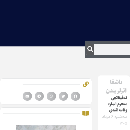
باشقا
اثرلریندن
تدقیقاتچی
«محرم ایماز»
وفات ائتدی
سه‌شنبه ۶ مرداد
۱۴۰۵