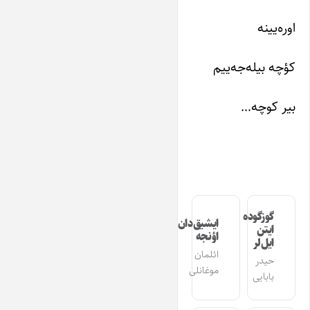
اوره‌یینه
کؤچه بیله‌جه‌ییم
بیر کوچه…
گوزگوده
ایشیق‌دان
ایتن
اؤنجه
ایل‌لر
ائلمان
حیدر
موغانلی
بابایی