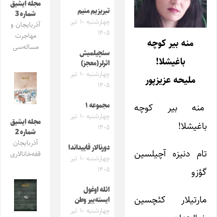
مجله ایشیق
تبریزیم منیم
شماره 3
چهارشنبه ۱۰ تیر
آذربایجان و
۱۴۰۵
مهاجرت
منه بیر کوچه
مساله‌سی
سئچیلمیش
باغیشلا!
اثرلر(معجز)
چهارشنبه ۱۰ تیر
ملیحه عزیزپور
۱۴۰۵
منه بیر کوچه
مجموعه ۱
چهارشنبه ۱۰ تیر
مجله ایشیق
باغیشلا!
۱۴۰۵
شماره 2
آذربایجان
دورنالار قاییداندا
تام دنیزه آچیلسین
قفه‌خانالاری
چهارشنبه ۱۰ تیر
۱۴۰۵
گؤزو
ائله اوغول
مارتیلار کئچسین
ایسته‌ییر وطن
چهارشنبه ۱۰ تیر