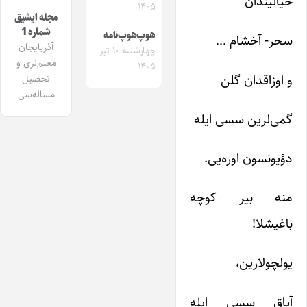
خیالیندان
۱۴۰۵
مجله ایشیق
شماره 1
هوپ‌هوپ‌نامه
سحر- آخشام …
آذربایجان
چهارشنبه ۱۰ تیر
معلم‌لری و
۱۴۰۵
و اوزاقدان گلن
تحصیل
مساله‌سی
گمی‌لرین سسی ایله
دؤیونسون اوره‌یی.
منه بیر کوچه
باغیشلا!
یولچولارین،
آیاق سسی ایله