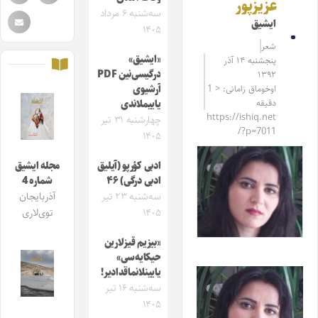
عزیزپور
سه‌شنبه ۶ مرداد
ایشیق
۱۴۰۵
شعر
«ایشیق»
پنجشنبه ۱۴ آذر
درگیسی‌نین PDF
۱۳۹۲
اوخوماق زامانی: < 1
آرشیوی
دقیقه
یاییملاندی
https://ishiq.net
چهارشنبه ۳۱ تیر
/?p=7011
۱۴۰۵
ادبی کؤرپو (آیلیق
مجله ایشیق
ادبی درگی) ۴۶
شماره 4
سه‌شنبه ۲۳ تیر
آذربایجان
۱۴۰۵
توی‌لاری
«بیزیم قیزلارین
حیکایه‌سی»
یایینلانماقدادیر!
سه‌شنبه ۱۶ تیر
۱۴۰۵