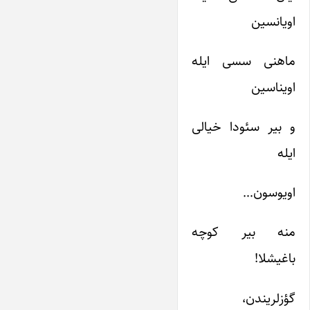
اویانسین
ماهنی سسی ایله
اویناسین
و بیر سئودا خیالی
ایله
اویوسون…
منه بیر کوچه
باغیشلا!
گؤزلریندن،