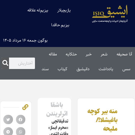
یازیچیلار
بیزیم‌له علاقه
بیزیم حاقدا
بوگون جمعه ۱۶ مرداد ۱۴۰۵
آنا صحیفه
شعر
خبر
حئکایه
مقاله‌
سس
یادداشت
دانیشیق
کیتاب
سند
باشقا
منه بیر کوچه
اثرلریندن
باغیشلا!/
تدقیقاتچی
ملیحه
«محرم ایماز»
وفات ائتدی