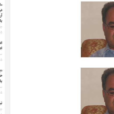
«ا
آر
یا
۰۵
اد
اد
۰۵
«ب
حی
یا
۰۵
تب