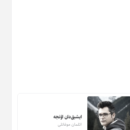
ایشیق‌دان اؤنجه
ائلمان موغانلی