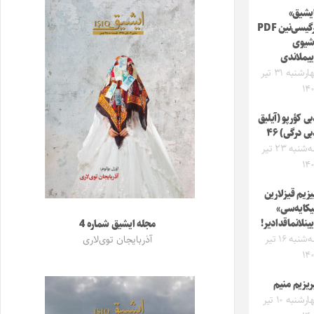
یشیق»
درگیسی‌نین PDF
شیوی
ییملاندی
چهارشنبه ۳۱ تیر
۱۴
بی کؤرپو (آیلیق
بی درگی) ۴۶
سه‌شنبه ۲۳ تیر
۱۴
یزیم قیزلارین
کایه‌سی»
یینلانماقدادیر!
مجله ایشیق شماره 4
سه‌شنبه ۱۶ تیر
آذربایجان توی‌لاری
۱۴
ریزیم منیم
چهارشنبه ۱۰ تیر