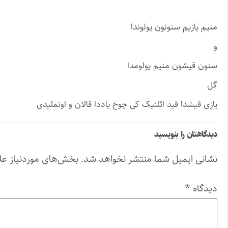
منیم یازیم سنونون یولوندا
و
سنون قیشون منیم یولومدا
گل
یازی قیشدا قید ائلئیک کی چوخ یاددا قالان و اونملیدی
دیدگاهتان را بنویسید
نشانی ایمیل شما منتشر نخواهد شد.
بخش‌های موردنیاز عل
دیدگاه
*