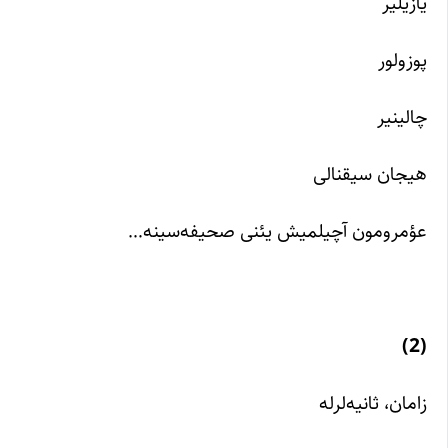
یازیلیر
پوزولور
چالینیر
هیجان سیقنالی
عؤمرومون آچیلمیش یئنی صحیفه‌سینه…
(2)
زامان، ثانیه‌لرله