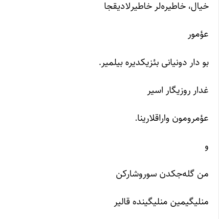
خیال، خاطیره‌لر خاطیرلادیقجا
عؤمور
بو دار دونیانی بئزیکدیره بیلمیر.
غدار روزیگار اسیر
عؤمرومون واراقلارینا.
و
من گله‌جکدن سوروشارکن
منلیگیمین منلیگینده قالیر