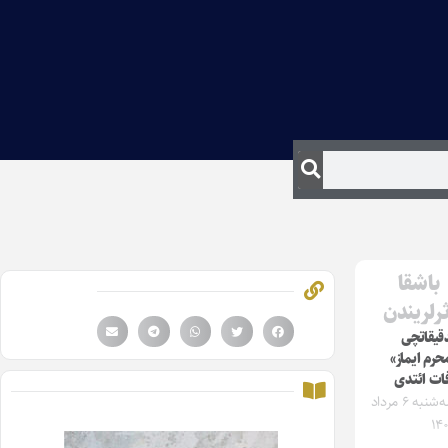
باشقا
ثرلریندن
قیقاتچی
حرم ایماز»
ات ائتدی
سه‌شنبه ۶ مرداد
۱۴