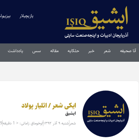
یازیچیلار
بیزیم‌ل
آنا صحیفه
شعر
خبر
حئکایه
مقاله‌
سس
یادداشت
ایکی شعر / ائلیار پولاد
ایشیق
شعر
شنبه ۹ آذر ۱۳۹۲
اوخوماق زامانی: < 1 دقیقه
39