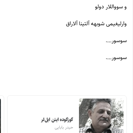
و سوواللار دولو
وارلیغیمی شوبهه آلتینا آلاراق
سوسور….
سوسور….
گوزگوده ایتن ایل‌لر
حیدر بابایی