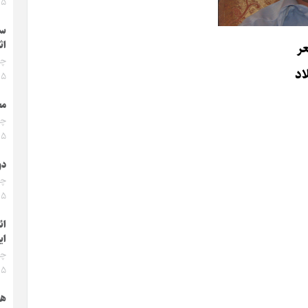
۰۵
سئ
ر
اث
لاد
۰۵
مج
۰۵
دو
۰۵
ائ
ای
۰۵
هو