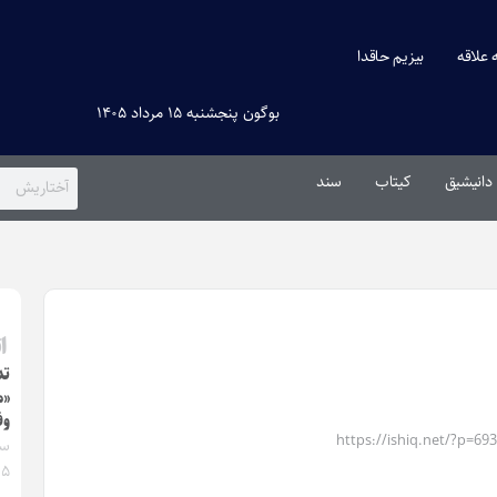
ه علاقه
بیزیم حاقدا
بوگون پنجشنبه ۱۵ مرداد ۱۴۰۵
دانیشیق
کیتاب
سند
ا
تد
«م
وف
https://ishiq.net/?p=69
۰۵