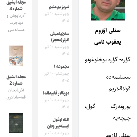
مجله ایشیق
تبریزیم منیم
شماره 3
چهارشنبه ۱۰ تیر
آذربایجان و
۱۴۰۵
مهاجرت
سنلی اؤزوم
مساله‌سی
سئچیلمیش
اثرلر(معجز)
یعقوب نامی
چهارشنبه ۱۰ تیر
۱۴۰۵
گؤره- گؤره یوخلوغونو
مجموعه ۱
چهارشنبه ۱۰ تیر
سسلنمه‌ده
مجله ایشیق
۱۴۰۵
شماره 2
قولاقلاریم
آذربایجان
دورنالار قاییداندا
قفه‌خانالاری
چهارشنبه ۱۰ تیر
بورونه‌رک گول،
۱۴۰۵
چیچه‌یه
ائله اوغول
ایسته‌ییر وطن
چهارشنبه ۱۰ تیر
سنلی اؤزوم