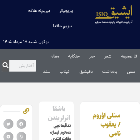
یازیچیلار
بیزیم‌له علاقه
بیزیم حاقدا
بوگون شنبه ۱۷ مرداد ۱۴۰۵
آنا صحیفه
شعر
خبر
حئکایه
مقاله‌
سس
یادداشت
دانیشیق
کیتاب
سند
باشقا
سنلی اؤزوم
اثرلریندن
/ یعقوب
تدقیقاتچی
نامی
«محرم ایماز»
وفات ائتدی