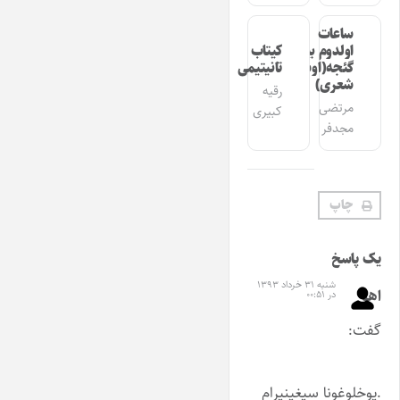
ساعات
اولدوم بیر
کیتاب
گئجه(اوشاق
تانیتیمی
شعری)
رقیه
مرتضی
کبیری
مجدفر
چاپ
یک پاسخ
شنبه ۳۱ خرداد ۱۳۹۳
اهو
در ۰۰:۵۱
گفت:
.یوخلوغونا سیغینیرام