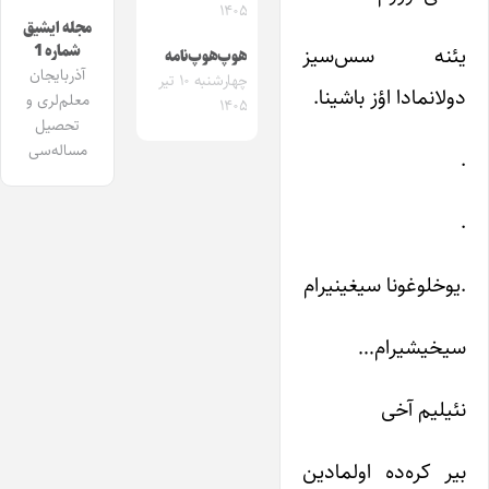
۱۴۰۵
مجله ایشیق
شماره 1
یئنه سس‌سیز
هوپ‌هوپ‌نامه
آذربایجان
چهارشنبه ۱۰ تیر
دولانمادا اؤز باشینا.
معلم‌لری و
۱۴۰۵
تحصیل
مساله‌سی
.
.
.یوخلوغونا سیغینیرام
سیخیشیرام…
نئیلیم آخی
بیر کره‌ده اولمادین