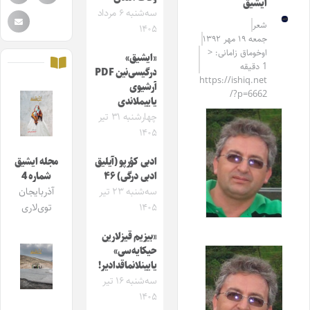
ایشیق
سه‌شنبه ۶ مرداد
شعر
۱۴۰۵
جمعه ۱۹ مهر ۱۳۹۲
اوخوماق زامانی: <
«ایشیق»
1 دقیقه
درگیسی‌نین PDF
https://ishiq.net
آرشیوی
/?p=6662
یاییملاندی
چهارشنبه ۳۱ تیر
۱۴۰۵
ادبی کؤرپو (آیلیق
مجله ایشیق
ادبی درگی) ۴۶
شماره 4
سه‌شنبه ۲۳ تیر
آذربایجان
۱۴۰۵
توی‌لاری
«بیزیم قیزلارین
حیکایه‌سی»
یایینلانماقدادیر!
سه‌شنبه ۱۶ تیر
۱۴۰۵