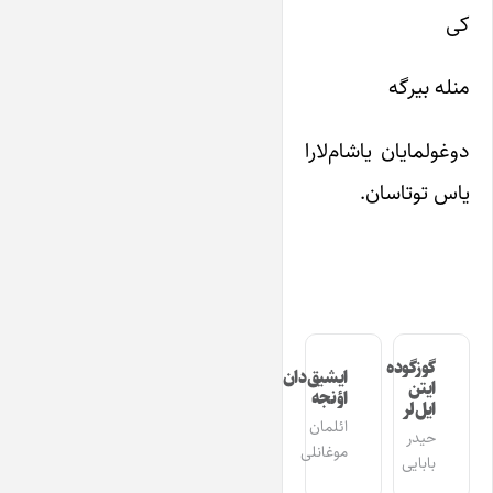
کی
منله بیرگه
دوغولمایان یاشام‌لارا
یاس توتاسان.
گوزگوده
ایشیق‌دان
ایتن
اؤنجه
ایل‌لر
ائلمان
حیدر
موغانلی
بابایی