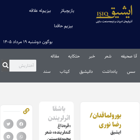
یازیچیلار
بیزیم‌له علاقه
بیزیم حاقدا
بوگون دوشنبه ۱۹ مرداد ۱۴۰۵
آنا صحیفه
شعر
خبر
حئکایه
مقاله‌
سس
یادداشت
دانیشیق
کیتاب
سند
باشقا
بورولماقدان/
اثرلریندن
رضا نوری
«قره‌داغ
ایشیق
کندلرینده» شعر
مجموعه‌سینین