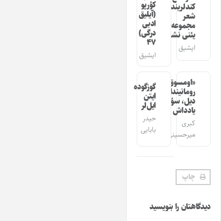
کؤرپو
کندلرینده»
(آیلیق
شعر
ادبی
مجموعه‌سینین
درگی)
یئنی نشری
۴۷
ایشیق
ایشیق
«اومسوق»
گوزگوده
رومانیندا
ایتن
دیل، سؤز،
ایل‌لر
یادداش
حیدر
کبری
بابایی
میرحسینی
چاپ
دیدگاهتان را بنویسید