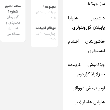
سؤزجوک‌لر
مجله ایشیق
مجموعه ۱
شماره 1
چهارشنبه ۱۰ تیر
داشیییر هاوایا
آذربایجان
۱۴۰۵
معلم‌لری و
یاییلان گؤرونتولری
تحصیل
دورنالار قاییداندا
چهارشنبه ۱۰ تیر
مساله‌سی
۱۴۰۵
هاشورلانان آخشام
اوستولری
چؤکموش، اللریمده
جیزلارلا گؤردوم
اوتولنمیش دووالار
هاوانی هامارلاییر