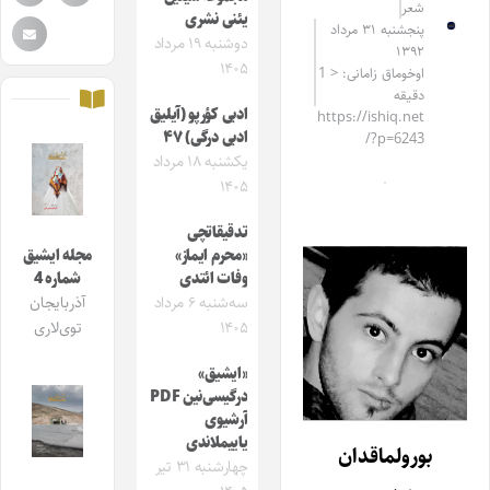
شعر
یئنی نشری
پنجشنبه ۳۱ مرداد
دوشنبه ۱۹ مرداد
۱۳۹۲
۱۴۰۵
اوخوماق زامانی: < 1
دقیقه
ادبی کؤرپو (آیلیق
https://ishiq.net
ادبی درگی) ۴۷
/?p=6243
یکشنبه ۱۸ مرداد
۱۴۰۵
تدقیقاتچی
«محرم ایماز»
مجله ایشیق
وفات ائتدی
شماره 4
سه‌شنبه ۶ مرداد
آذربایجان
۱۴۰۵
توی‌لاری
«ایشیق»
درگیسی‌نین PDF
آرشیوی
یاییملاندی
بورولماقدان
چهارشنبه ۳۱ تیر