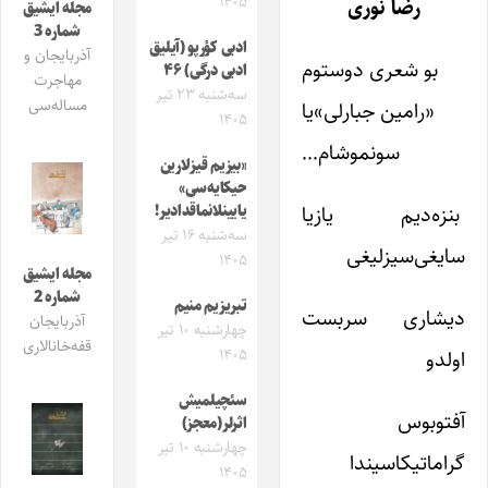
۱۴۰۵
رضا نوری
مجله ایشیق
شماره 3
ادبی کؤرپو (آیلیق
آذربایجان و
بو شعری دوستوم
ادبی درگی) ۴۶
مهاجرت
سه‌شنبه ۲۳ تیر
مساله‌سی
«رامین جبارلی»یا
۱۴۰۵
سونموشام…‏
«بیزیم قیزلارین
حیکایه‌سی»
بنزه‌دیم یازیا
یایینلانماقدادیر!
سه‌شنبه ۱۶ تیر
سایغی‌سیزلیغی
۱۴۰۵
مجله ایشیق
شماره 2
تبریزیم منیم
دیشاری سربست
آذربایجان
چهارشنبه ۱۰ تیر
قفه‌خانالاری
۱۴۰۵
اولدو
سئچیلمیش
آفتوبوس
اثرلر(معجز)
چهارشنبه ۱۰ تیر
گراماتیکاسیندا
۱۴۰۵