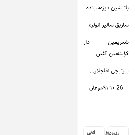
باتیشین دیزه‌سینده
ساریق سالیر ائولره
شعریمین دار
کؤینه‌یین گئین
ییرتیجی آغاجلار…‏
۹۱-۱۰-26موغان
ادبی
«قره‌داغ