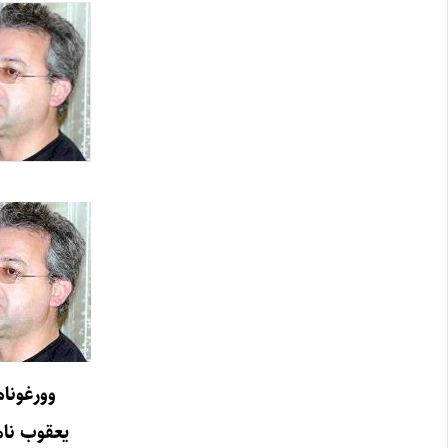
وورغونام
یعقوب نا