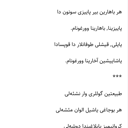
هر باهارین بیر پاییزی سونون دا
پاییزینا, باهارینا وورغونام.
یایلی, قیشلی طوفانلار دا قوپسادا
یاشاییشین آخارینا وورغونام.
***
طبیعتین گوللری وار نشئه‌لی
هر بوجاغی یاشیل الوان مئشه‌لی
کروانیمیز یایلاغیندا دوشه‌لی