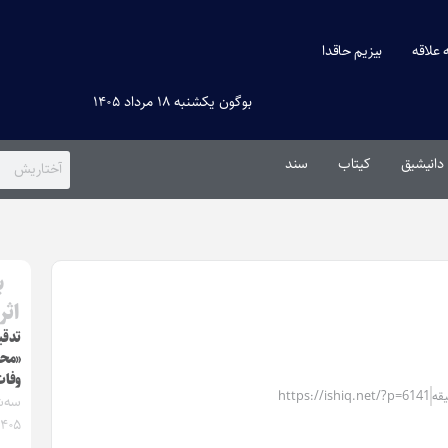
ه علاقه
بیزیم حاقدا
بوگون یکشنبه ۱۸ مرداد ۱۴۰۵
دانیشیق
کیتاب
سند
ب
اثر
تدقی
«محر
وفات
https://ishiq.net/?p=6141
۱۴۰۵