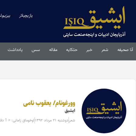
یازیچیلار
بیزیم‌ل
آنا صحیفه
شعر
خبر
حئکایه
مقاله‌
سس
یادداشت
وورغونام/ یعقوب نامی
ایشیق
شعر
دوشنبه ۲۱ مرداد ۱۳۹۲
اوخوماق زامانی: < 1 دقیقه