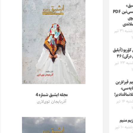
یق»
درگیسی‌نین PDF
وی
ملاندی
چهارشنبه ۳۱ تیر
کؤرپو (آیلیق
درگی) ۴۶
سه‌شنبه ۲۳ تیر
یم قیزلارین
یه‌سی»
لانماقدادیر!
مجله ایشیق شماره 4
سه‌شنبه ۱۶ تیر
آذربایجان توی‌لاری
زیم منیم
چهارشنبه ۱۰ تیر