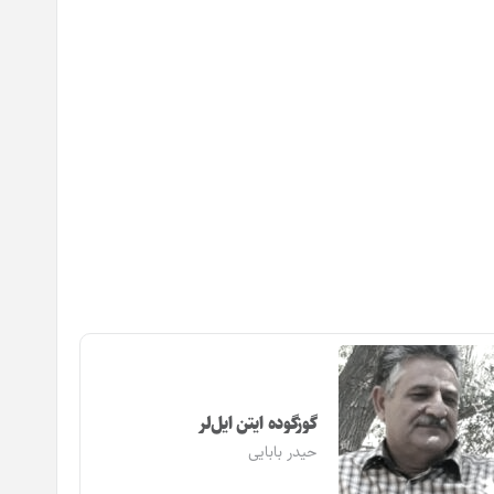
گوزگوده ایتن ایل‌لر
حیدر بابایی