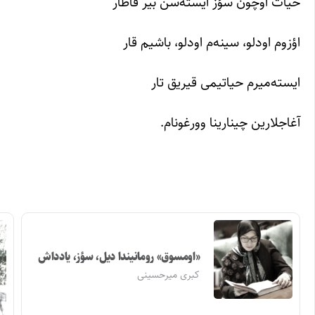
حیات اوچون سؤز ایسته‌سن بیر قاطار
اؤزوم اودلو، سینه‌م اودلو، باشیم قار
ایسته‌میرم حیاتیمی قیریق تار
آغاجلارین چینارینا وورغونام.
«اومسوق» رومانیندا دیل، سؤز، یادداش
کبری میرحسینی