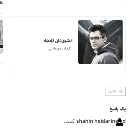
ایشیق‌دان اؤنجه
ائلمان موغانلی
چاپ
یک پاسخ
shahin heidarinejad
گفت: