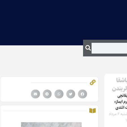
اشقا
لریندن
قاتچی
م ایماز»
 ائتدی
سه‌شنبه ۶ مرداد