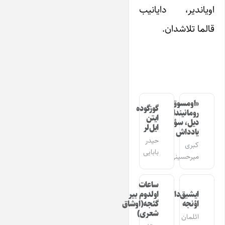
اویاندیر، دایانیب
قالما تلاشدان.
«اومسوق»
گوزگوده
رومانیندا
ایتن
دیل، سؤز،
ایل‌لر
یادداش
حیدر
کبری
بابایی
میرحسینی
ساعات
ایشیق‌دان
اولدوم بیر
اؤنجه
گئجه(اوشاق
شعری)
ائلمان