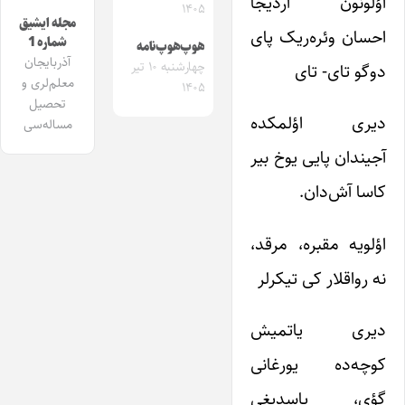
اؤلونون آردیجا
۱۴۰۵
مجله ایشیق
احسان وئره‌ریک پای
شماره 1
هوپ‌هوپ‌نامه
آذربایجان
چهارشنبه ۱۰ تیر
دوگو تای- تای
معلم‌لری و
۱۴۰۵
تحصیل
دیری اؤلمکده
مساله‌سی
آجیندان پایی یوخ بیر
کاسا آش‌دان.
اؤلویه مقبره، مرقد،
نه رواقلار کی تیکرلر
دیری یاتمیش
کوچه‌ده یورغانی
گؤی، یاسدیغی