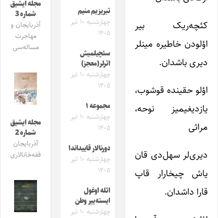
مجله ایشیق
تبریزیم منیم
شماره 3
چهارشنبه ۱۰ تیر
کئچه‌ریک بیر
آذربایجان و
۱۴۰۵
مهاجرت
اؤلودن خاطیره مینلر
مساله‌سی
سئچیلمیش
دیری باشدان.
اثرلر(معجز)
چهارشنبه ۱۰ تیر
۱۴۰۵
اؤلو حقینده قوشوب،
مجموعه ۱
یازدیغیمیز نوحه،
چهارشنبه ۱۰ تیر
مجله ایشیق
مراثی
۱۴۰۵
شماره 2
آذربایجان
دورنالار قاییداندا
دیری‌لر سهل‌دی قان
قفه‌خانالاری
چهارشنبه ۱۰ تیر
۱۴۰۵
یاش چیخارار قاپ
قارا داشدان.
ائله اوغول
ایسته‌ییر وطن
چهارشنبه ۱۰ تیر