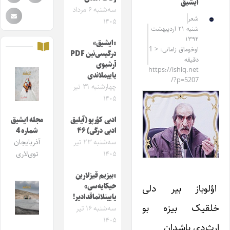
ایشیق
سه‌شنبه ۶ مرداد
شعر
۱۴۰۵
شنبه ۲۱ اردیبهشت
۱۳۹۲
«ایشیق»
اوخوماق زامانی: < 1
درگیسی‌نین PDF
دقیقه
آرشیوی
https://ishiq.net
یاییملاندی
/?p=5207
چهارشنبه ۳۱ تیر
۱۴۰۵
ادبی کؤرپو (آیلیق
مجله ایشیق
ادبی درگی) ۴۶
شماره 4
سه‌شنبه ۲۳ تیر
آذربایجان
۱۴۰۵
توی‌لاری
«بیزیم قیزلارین
اؤلوباز بیر دلی
حیکایه‌سی»
یایینلانماقدادیر!
خلقیک بیزه بو
سه‌شنبه ۱۶ تیر
۱۴۰۵
ارث‌دی باشدان