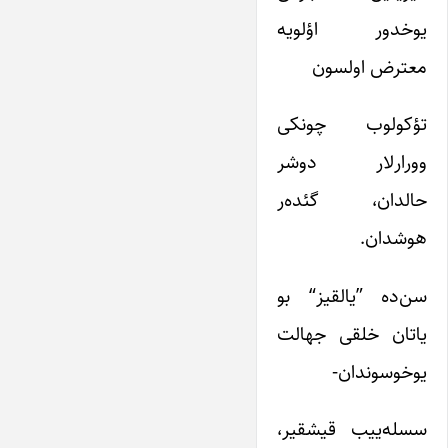
یوخدور اؤلویه
معترض اولسون
تؤکولوب چونکی
وورارلار دوشر
حالدان، گئده‌ر
هوشدان.
سن‌ده ”یالقیز“ بو
یاتان خلقی جهالت
یوخوسوندان-
سسله‌ییب قیشقیر،