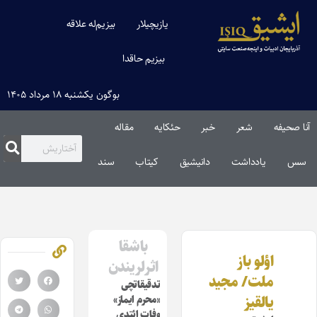
یازیچیلار
بیزیم‌له علاقه
بیزیم حاقدا
بوگون یکشنبه ۱۸ مرداد ۱۴۰۵
آنا صحیفه
شعر
خبر
حئکایه
مقاله‌
سس
یادداشت
دانیشیق
کیتاب
سند
باشقا
اؤلو باز
اثرلریندن
ملت/ مجید
تدقیقاتچی
یالقیز
«محرم ایماز»
وفات ائتدی