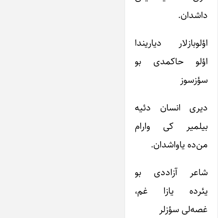
داشدان.
اؤلوبازلار دیاریندا
اؤلو حاکمدی بو
سؤزسوز
دیری انسان دئیه
بیلمیر کی وارام
من‌ده یاواشدان.
شاعر آزاددی بو
یئرده یازا غم،
غصه‌لی سؤزلر