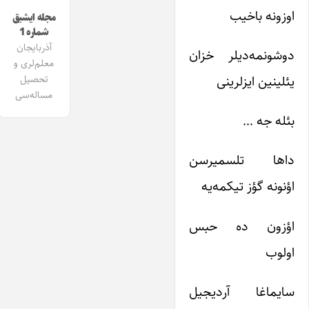
اوزونه باخیب
مجله ایشیق
شماره 1
آذربایجان
دوشونمه‌دیلر خزان
معلم‌لری و
یئلینین ایزلرینی
تحصیل
مساله‌سی
بئله جه …
داها تلسمیرسن
اؤنونه گؤز تیکمه‌یه
اؤزون ده حبس
اولوب
سایماغا آردیجیل