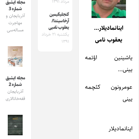
مرداد ۱۳۹۱
مجله ایشیق
شماره 3
گنجلیگیمین
آذربایجان و
آرخاسیندا/
مهاجرت
اینانمادیلار…
یعقوب نامیی
مساله‌سی
یکشنبه ۲۱ خرداد
یعقوب نامی
۱۳۹۱
یاشینین اؤتمه
یینی…
مجله ایشیق
شماره 2
عومرونون کئچمه
آذربایجان
یینی
قفه‌خانالاری
اینانمادیلار