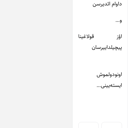
داوام ائدیرسن
و…
اؤز قولاغینا
پیچیلداییرسان
اونودولموش
ایسته‌یینی…