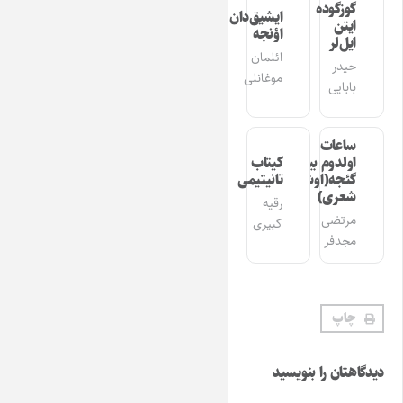
گوزگوده
ایشیق‌دان
ایتن
اؤنجه
ایل‌لر
ائلمان
حیدر
موغانلی
بابایی
ساعات
اولدوم بیر
کیتاب
گئجه(اوشاق
تانیتیمی
شعری)
رقیه
مرتضی
کبیری
مجدفر
چاپ
دیدگاهتان را بنویسید