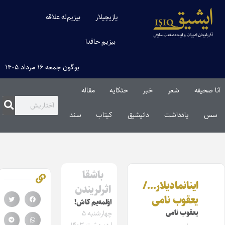
یازیچیلار
بیزیم‌له علاقه
بیزیم حاقدا
بوگون جمعه ۱۶ مرداد ۱۴۰۵
آنا صحیفه
شعر
خبر
حئکایه
مقاله‌
سس
یادداشت
دانیشیق
کیتاب
سند
باشقا
اینانمادیلار…/
اثرلریندن
یعقوب نامی
اؤلمه‌یم کاش!
یعقوب نامی
چهارشنبه ۵