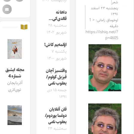
اردیبهشت ۱۴۰۳
شعر
پنجشنبه ۲۴ اسفند
داها نه‌
۱۳۹۱
قالدی‌کی…
اوخوماق زامانی: < 1
سه‌شنبه ۲۸
دقیقه
https://ishiq.net/?
شهریور ۱۴۰۲
p=4605
اؤلمه‌یم کاش!
یکشنبه ۷
شهریور ۱۴۰۰
مجله ایشیق
واقتسیز آچان
شماره 4
قیزیل گولوم/
آذربایجان
یعقوب نامی
توی‌لاری
جمعه ۱۵ دی
۱۳۹۱
قان آغلایان
دوغما یوردوم/
یعقوب نامی
سه‌شنبه ۲۴