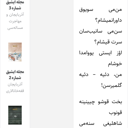
مجله ایشیق
من‌‌می سویوق
شماره 3
آذربایجان و
داورانمیشام؟
مهاجرت
مساله‌سی
سن‌می سانیب‌سان
سرت قیشام؟
اؤز ایستی یووامدا
خوشام
مجله ایشیق
من، دئیه – دئیه
شماره 2
گلمیرسن!
آذربایجان
قفه‌خانالاری
بخت قوشو چیینینه
قونوب
شاهلیغی سنه‌می