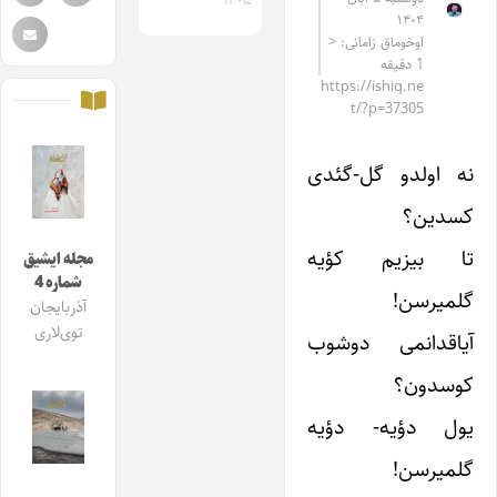
۱۴۰۵
۱۴۰۴
اوخوماق زامانی: <
1 دقیقه
https://ishiq.ne
t/?p=37305
نه اولدو گل-گئدی
کسدین؟
تا بیزیم کؤیه
مجله ایشیق
شماره 4
گلمیرسن!
آذربایجان
توی‌لاری
آیاقدانمی دوشوب
کوسدون؟
یول دؤیه- دؤیه
گلمیرسن!