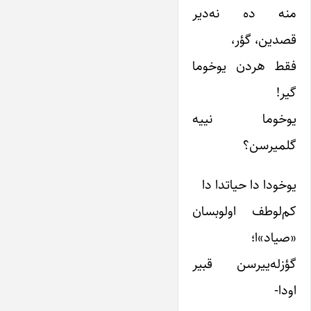
منه ده نه‌دیر
قصدین، گؤر،
فقط هردن یوخوما
گیر!
یوخوما نییه
گلمیرسن؟
یوخودا دا حیاتدا دا
کم‌لوطف اولوبسان
«صیاد»ا؛
گؤزله‌ییرسن قبیر
اودا-