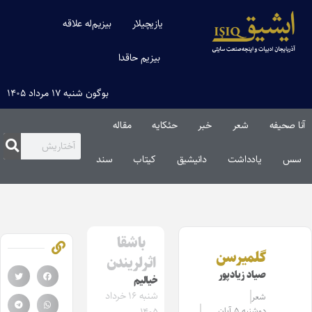
یازیچیلار
بیزیم‌له علاقه
بیزیم حاقدا
بوگون شنبه ۱۷ مرداد ۱۴۰۵
آنا صحیفه
شعر
خبر
حئکایه
مقاله‌
سس
یادداشت
دانیشیق
کیتاب
سند
باشقا
گلمیرسن
اثرلریندن
صیاد زیادپور
خیالیم
شنبه ۱۶ خرداد
شعر
دوشنبه ۵ آبان