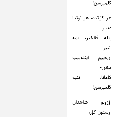
گلمیرسن!
هر کؤکده، هر نوتدا
دینیر
زیله قالخیر، بمه
ائنیر
اوره‌ییم اینله‌ییب
دؤنور-
کامانا، نئیه
گلمیرسن!
اؤزونو شاهدان
اوستون گؤر،