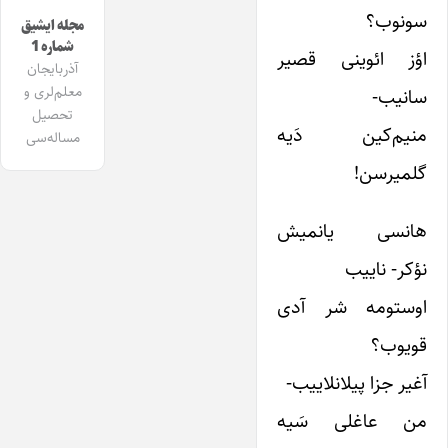
سونوب؟
مجله ایشیق
شماره 1
اؤز ائوینی قصیر
آذربایجان
معلم‌لری و
سانیب-
تحصیل
منیم‌کین دَیه
مساله‌سی
گلمیرسن!
هانسی یانمیش
نؤکر- ناییب
اوستومه شر آدی
قویوب؟
آغیر جزا پیلانلاییب-
من عاغلی سَیه