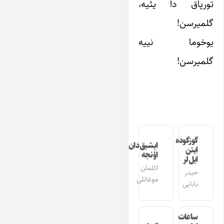
تورپاق دا یئیه،
گلمیرسن!
یوخوما نییه
گلمیرسن!
گوزگوده
ایشیق‌دان
ایتن
اؤنجه
ایل‌لر
ائلمان
حیدر
موغانلی
بابایی
ساعات