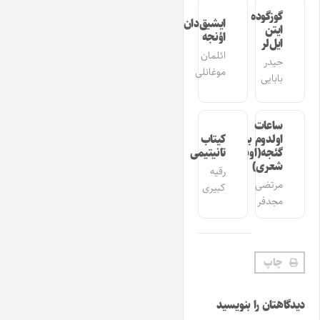
گوزگوده
ایشیق‌دان
ایتن
اؤنجه
ایل‌لر
ائلمان
حیدر
موغانلی
بابایی
ساعات
اولدوم بیر
کیتاب
گئجه(اوشاق
تانیتیمی
شعری)
رقیه
مرتضی
کبیری
مجدفر
چاپ
دیدگاهتان را بنویسید