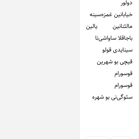
دولور
خیابانین غمزه‌سینه
مالئنانین یالین
باجاقلا ساواشی‌نا
سینایدی قولو
قیچی بو شهرین
قوسورام
قوسورام
سئوگی‌نی بو شهره