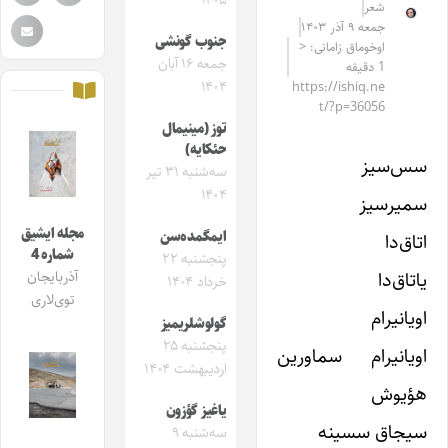
۱۴۰۵
شعر
جمعه ۹ آذر ۱۴۰۳
جنوب گونشی
اوخوماق زامانی: <
جمعه ۱۶ آبان
1 دقیقه
۱۴۰۴
https://ishiq.ne
t/?p=36056
توز (مینیمال
حئکایه)
سس‌سیز
سه‌شنبه ۳۱ تیر
۱۴۰۴
سمیرسیز
مجله ایشیق
ایمگمده‌سن
اتاق‌دا
شماره 4
پنجشنبه ۲۲
یاتاق‌دا
آذربایجان
خرداد ۱۴۰۴
توی‌لاری
اویانیرام
گولوشلریمیز
پنجشنبه ۲۵
اویانیرام سماورین
اردیبهشت ۱۴۰۴
هؤیوش
یاغیز گؤزون
سیجاق سسینه
سه‌شنبه ۹