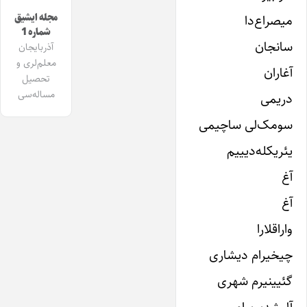
مجله ایشیق
میصراع‌دا
شماره 1
سانجان
آذربایجان
معلم‌لری و
آغاران
تحصیل
مساله‌سی
دریمی
سومک‌لی ساچیمی
یئریکله‌دیییم
آغ
آغ
واراقلارا
چیخیرام دیشاری
گئیینیرم شهری