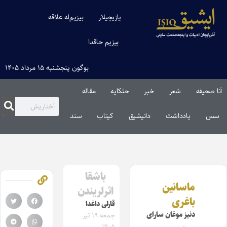
یازیچیلار
بیزیم‌له علاقه
بیزیم حاقدا
بوگون پنجشنبه ۱۵ مرداد ۱۴۰۵
آنا صحیفه
شعر
خبر
حئکایه
مقاله‌
سس
یادداشت
دانیشیق
کیتاب
سند
باشقا
ماسانین
اثرلریندن
باغری
قارلی داغدا
دنیز موغان‌ سارای
جمعه ۱۹ تیر