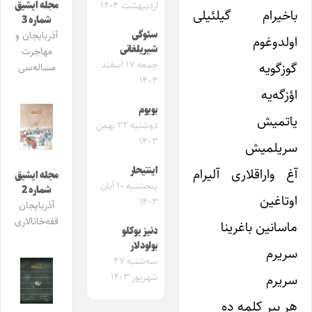
مجله ایشیق
اردیبهشت ۱۴۰۴
باخیرام گیلئیلی
شماره 3
سئوگی
آذربایجان و
اولدوغوم
شیریلغانی
مهاجرت
جمعه ۱۷ اسفند
گوزگویه
مساله‌سی
۱۴۰۳
اؤزگه‌یه
بویوم
یاتمیش
دوشنبه ۲۲ بهمن
۱۴۰۳
سریلمیش
اینتیحار
آغ واراقلاری آلیرام
مجله ایشیق
پنجشنبه ۱۰ آبان
شماره 2
اوتاغین
۱۴۰۳
آذربایجان
قفه‌خانالاری
ماسانین باغرینا
دنیز یوکلو
بولودلار
سریرم
سه‌شنبه ۲۷
سریرم
شهریور ۱۴۰۳
هر بیر کلمه ده