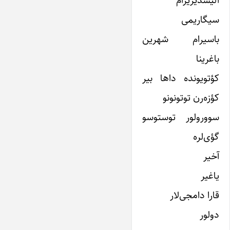
آلیشدیریرام
سیگاریمی
باسیرام شهرین
باغرینا
کؤتویونده داها بیر
کؤزه‌رن توتونونو
سوورولور توستوسو
گؤی‌لره
آخیر
یاغیر
قارا دامجی‌لار
دولور