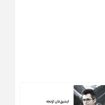
ایشیق‌دان اؤنجه