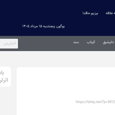
ه علاقه
بیزیم حاقدا
بوگون پنجشنبه ۱۵ مرداد ۱۴۰۵
دانیشیق
کیتاب
سند
با
اثرل
https://ishiq.net/?p=3412