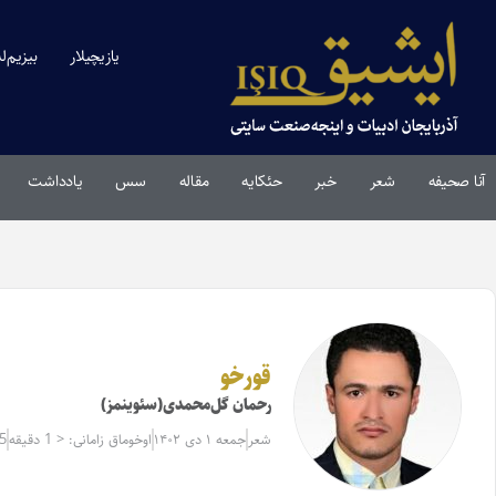
یازیچیلار
بیزیم‌ل
آنا صحیفه
شعر
خبر
حئکایه
مقاله‌
سس
یادداشت
قورخو
رحمان گل‌محمدی(سئوینمز)
شعر
جمعه ۱ دی ۱۴۰۲
اوخوماق زامانی: < 1 دقیقه
5