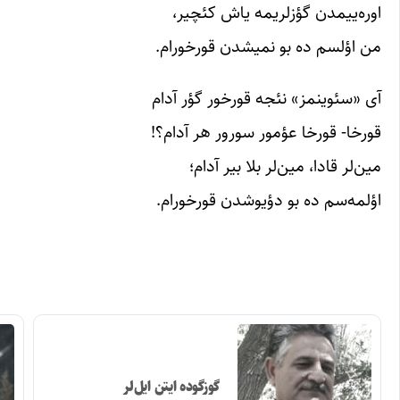
اوره‌ییمدن گؤزلریمه یاش کئچیر،
من اؤلسم ده بو نمیشدن قورخورام.
آی «سئوینمز» نئجه قورخور گؤر آدام
قورخا- قورخا عؤمور سورور هر آدام؟!
مین‌لر قادا، مین‌لر بلا بیر آدام؛
اؤلمه‌سم‌ ده بو دؤیوشدن قورخورام.
گوزگوده ایتن ایل‌لر