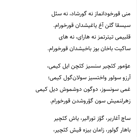
منی قورخودانماز نه گورشاد، نه سئل
سیسقا گلن آغ یاغیشدان قورخورام.
قلبیمی تیترتمز نه هارای، نه های
ساکیت باخان بوز باخیشدان قورخورام.
عؤمور کئچیر سنسیز کئچن ایل کیمی،
آرزو سولور واختسیز سولان‌گول کیمی؛
غمی سونسوز، دوگون دوشموش دیل کیمی
زهرلنمیش سون گؤروشدن قورخورام.
ساچ آغاریر، گؤز تورالیر، یاش کئچیر
باهار گولور، زامان بیزه قیش کئچیر،