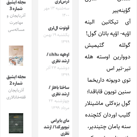
درس‌لری
مجله ایشیق
سه‌شنبه ۱۳ مهر
شماره 3
گؤینه‌ییر
۱۴۰۰
آذربایجان و
آی تیکانین الینه
مهاجرت
قونوت ال‌لری
مساله‌سی
اؤپه- اؤپه باتان گول!
یکشنبه ۱۹ بهمن
۱۳۹۹
گولله گئیمیش
اوههه ühhə /
دووارین اوسته هله
ارشد نظری
تیر-تیر اس
دوشنبه ۲۴ آذر
۱۳۹۹
مجله ایشیق
توی دویونه داریخما
شماره 2
ساختا باهار /
سنین تویون قاباقدا؛
آذربایجان
ارشد نظری
قفه‌خانالاری
چهارشنبه ۲۲
گول بزه‌کلی ماشینلار
مرداد ۱۳۹۹
گلیب اوردان کئچنده
مای بایرامی
سنه یامان چتیندیر،
نیویورکدا / ارشد
نظری