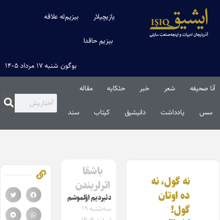
یازیچیلار
بیزیم‌له علاقه
بیزیم حاقدا
بوگون شنبه ۱۷ مرداد ۱۴۰۵
آنا صحیفه
شعر
خبر
حئکایه
مقاله‌
سس
یادداشت
دانیشیق
کیتاب
سند
باشقا
نه گول، نه
اثرلریندن
ده اوتان
دئیردیم اؤلموشم
گول!
سه‌شنبه ۱۹