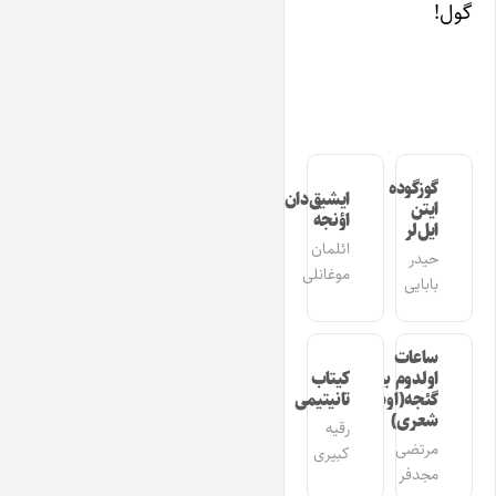
گول!
گوزگوده
ایشیق‌دان
ایتن
اؤنجه
ایل‌لر
ائلمان
حیدر
موغانلی
بابایی
ساعات
اولدوم بیر
کیتاب
گئجه(اوشاق
تانیتیمی
شعری)
رقیه
مرتضی
کبیری
مجدفر