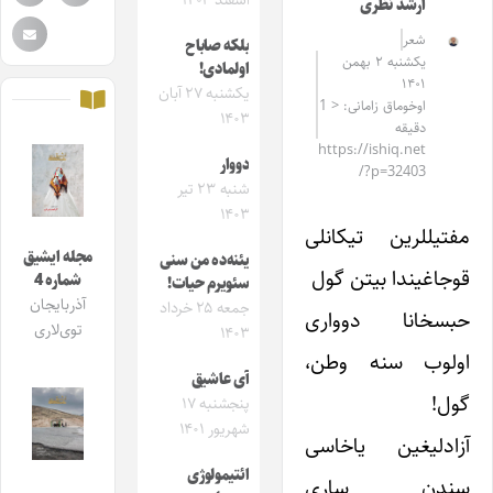
اسفند ۱۴۰۴
ارشد نظری
شعر
بلکه صاباح
یکشنبه ۲ بهمن
اولمادی!
۱۴۰۱
یکشنبه ۲۷ آبان
اوخوماق زامانی: < 1
۱۴۰۳
دقیقه
https://ishiq.net
دووار
/?p=32403
شنبه ۲۳ تیر
۱۴۰۳
مفتیللرین تیکانلی
مجله ایشیق
یئنه‌ده من سنی
قوجاغیندا بیتن گول
شماره 4
سئویرم حیات!
آذربایجان
جمعه ۲۵ خرداد
حبسخانا دوواری
توی‌لاری
۱۴۰۳
اولوب سنه وطن،
آی عاشیق
گول!
پنجشنبه ۱۷
شهریور ۱۴۰۱
آزادلیغین یاخاسی
ائتیمولوژی
سندن ساری