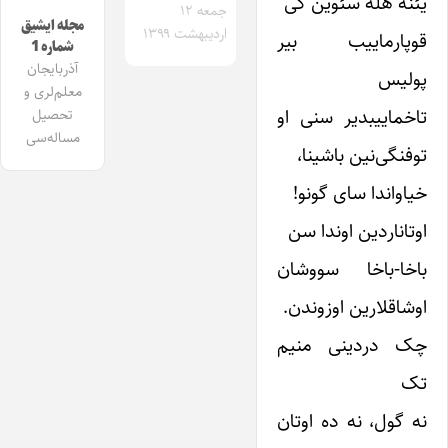
یئنه هله سئوین کی
جمعه ۱۲
مجله ایشیق
اردیبهشت ۱۳۹۹
قوپارماییب بیر
شماره 1
آذربایجان
پولیس
معلم‌لری و
تاخماییبدیر سنی او
تحصیل
مساله‌سی
توفنگی‌نین باشینا،
خیاواندا سای گونو!
اوتاناردین اوندا سن
باخا-باخا سووشان
اوشاقلارین اوزوندن.
چک دردینی منیم
تک
نه گول، نه ده اوتان