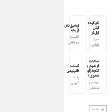
گوزگوده
ایشیق‌دان
ایتن
اؤنجه
ایل‌لر
ائلمان
حیدر
موغانلی
بابایی
ساعات
اولدوم بیر
کیتاب
گئجه(اوشاق
تانیتیمی
شعری)
رقیه
مرتضی
کبیری
مجدفر
چاپ