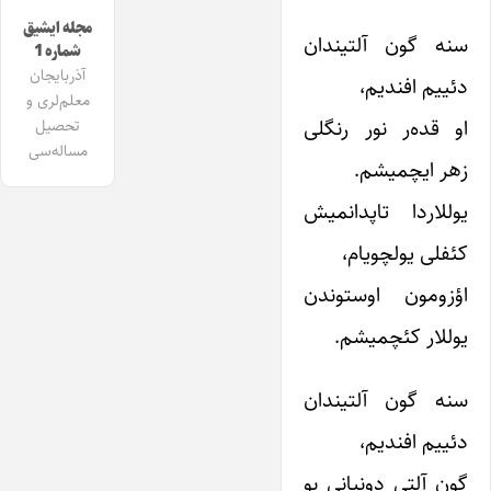
مجله ایشیق
سنه گون آلتیندان
شماره 1
آذربایجان
دئییم افندیم،
معلم‌لری و
او قده‌ر نور رنگلی
تحصیل
مساله‌سی
زهر ایچمیشم.
یوللاردا تاپدانمیش
کئفلی یولچویام،
اؤزومون اوستوندن
یوللار کئچمیشم.
سنه گون آلتیندان
دئییم افندیم،
گون آلتی دونیانی بو