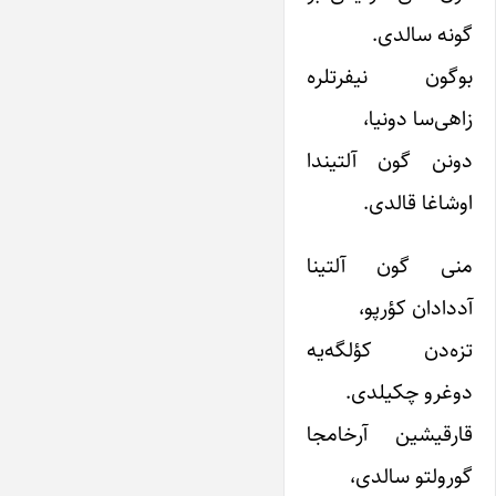
گونه سالدی.
بوگون نیفرتلره
زاهی‌سا دونیا،
دونن گون آلتیندا
اوشاغا قالدی.
منی گون آلتینا
آددادان کؤرپو،
تزه‌دن کؤلگه‌یه
دوغرو چکیلدی.
قارقیشین آرخامجا
گورولتو سالدی،