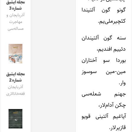
مجله ایشیق
شماره 3
گونو گون آلتیندا
آذربایجان و
کئچیرملی‌یم.
مهاجرت
مساله‌سی
سنه گون آلتیندان
دئییم افندیم،
بوردا سو آختاران
مین-مین سوسوز
مجله ایشیق
شماره 2
وار.
آذربایجان
جهنم شعله‌سی
قفه‌خانالاری
چکن آدام‌لار،
آیاغیم آلتینی قویو
قازیرلار.