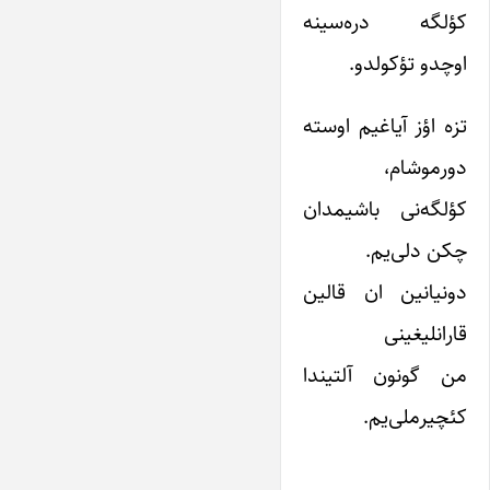
کؤلگه دره‌سینه
اوچدو تؤکولدو.
تزه اؤز آیاغیم اوسته
دورموشام،
کؤلگه‌نی باشیمدان
چکن دلی‌یم.
دونیانین ان قالین
قارانلیغینی
من گونون آلتیندا
کئچیرملی‌یم.