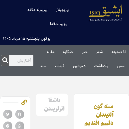
یازیچیلار
بیزیم‌له علاقه
بیزیم حاقدا
بوگون پنجشنبه ۱۵ مرداد ۱۴۰۵
آنا صحیفه
شعر
خبر
حئکایه
مقاله‌
سس
یادداشت
دانیشیق
کیتاب
سند
باشقا
سنه گون
اثرلریندن
آلتیندان
دئییم افندیم