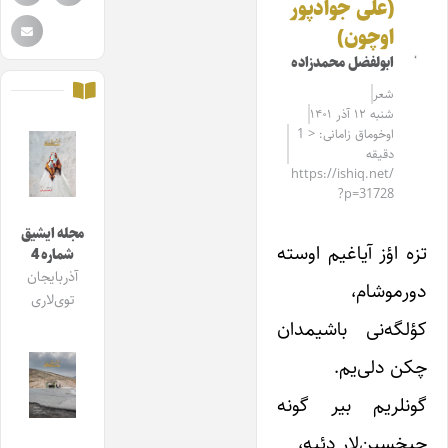
(علی جوادپور
اوچون)
ابولفضل محمدزاده
شعر
شنبه ۱۲ آذر ۱۴۰۱
اوخوماق زامانی: < 1
دقیقه
https://ishiq.net/
?p=31728
مجله ایشیق
تزه اؤز آیاغیم اوسته
شماره 4
آذربایجان
دورموشام،
توی‌لاری
کؤلگه‌نی باشیمدان
چکن دلی‌یم.
گونلریم بیر گونه
چیخسین‌لار دئیه،