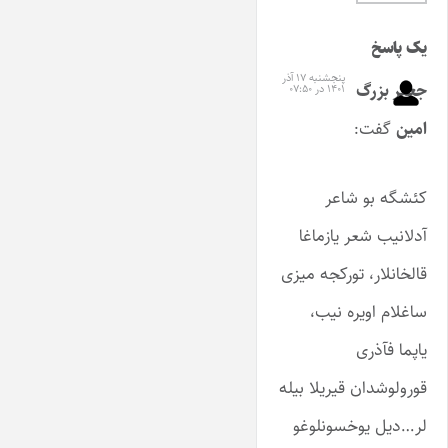
یک پاسخ
پنجشنبه ۱۷ آذر
جعفر بزرگ
۱۴۰۱ در ۰۷:۵۰
امین
گفت:
کئشگه بو شاعر
آدلانیب شعر یازماغا
قالخانلار، تورکجه میزی
ساغلام اویره نیب،
یاپما فآذری
قورولوشدان قیریلا بیله
لر…دیل یوخسونلوغو