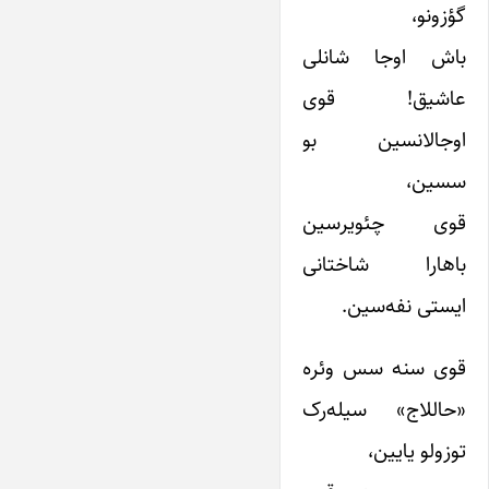
گؤزونو،
باش اوجا شانلی
عاشیق! قوی
اوجالانسین بو
سسین،
قوی چئویرسین
باهارا شاختانی
ایستی نفه‌سین.
قوی سنه سس وئره
«حاللاج» سیله‌رک
توزولو یایین،