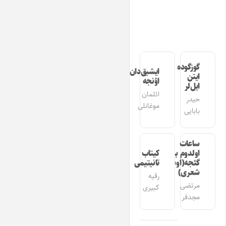
گوزگوده
ایشیق‌دان
ایتن
اؤنجه
ایل‌لر
ائلمان
حیدر
موغانلی
بابایی
ساعات
اولدوم بیر
کیتاب
گئجه(اوشاق
تانیتیمی
شعری)
رقیه
مرتضی
کبیری
مجدفر