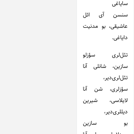
سایاغی
سنسن آی ائل
عاشیقی، بو مدنیت
دایاغی.
تئل‌لری سؤزلو
سازین، شانلی آنا
تئل‌لری‌دیر،
سؤزلری، شن آنا
لایلاسی، شیرین
دیللری‌دیر،
بو سازین