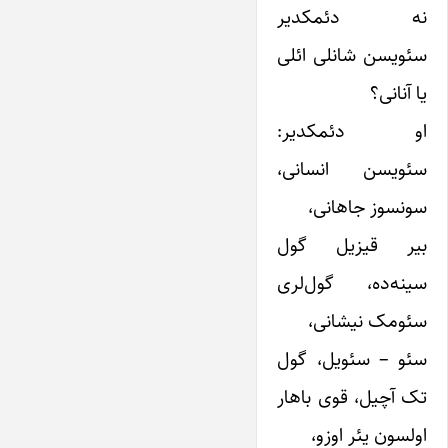
نه دئمکدیر
سئویسن شانلی ائلی
یا آنانی؟
او دئمکدیر:
سئویسن انسانی،
سونسوز جاهانی،
بیر قیزیل گول
سینه‌ده، گول‌لری
سئومک نیشانی،
سئو – سئویل، گول
تک آچیل، قوی باهار
اولسون یئر اوزو،