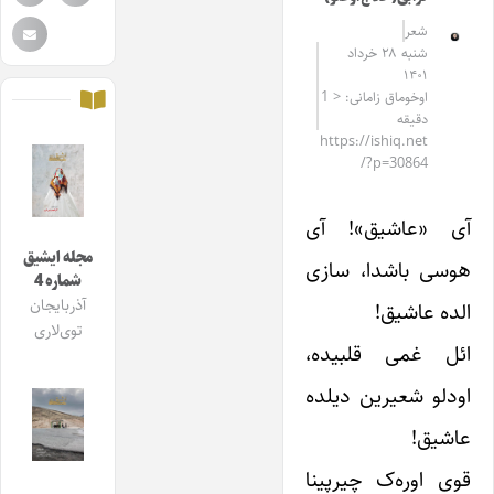
شعر
شنبه ۲۸ خرداد
۱۴۰۱
اوخوماق زامانی: < 1
دقیقه
https://ishiq.net
/?p=30864
آی «عاشیق»! آی
مجله ایشیق
هوسی باشدا، سازی
شماره 4
آذربایجان
الده عاشیق!
توی‌لاری
ائل غمی قلبیده،
اودلو شعیرین دیلده
عاشیق!
قوی اوره‌ک چیرپینا