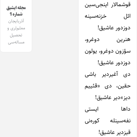
قوشمالار اینجی‌سین
مجله ایشیق
شماره 1
ائل خزنه‌سینه
آذربایجان
دوزدور عاشیق!
معلم‌لری و
تحصیل
هنرین دوغرو،
مساله‌سی
سؤزون دوغرو، یولون
دوزدور عاشیق!
دی آغیردیر باشی
حقین، دی «قئییم
دیز»دیر عاشیق!
داها ایستی
نفه‌سینله کوره‌نی
قیزدیر عاشیق!