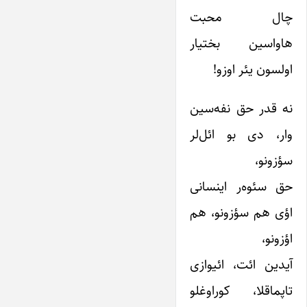
چال محبت
هاواسین بختیار
اولسون یئر اوزو!
نه قدر حق نفه‌سین
وار، دی بو ائل‌لر
سؤزونو،
حق سئوه‌ر اینسانی
اؤی هم سؤزونو، هم
اؤزونو،
آیدین ائت، ائیوازی
تاپماقلا، کوراوغلو