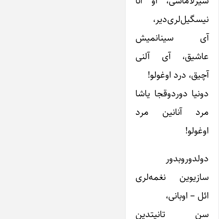
سیزلاماسی، او آنا
نیسگیل‌لری‌دیر،
آی سینانمیش
عاشیق، آی آلنی
آچیق، درد اوغولو!
دونیا دوردوقجا یاشا
مرد آنانین مرد
اوغولو!
دولدوروبدور
سازیوین نغمه‌لری
ائل – اوبانی،
سن تانیتدین