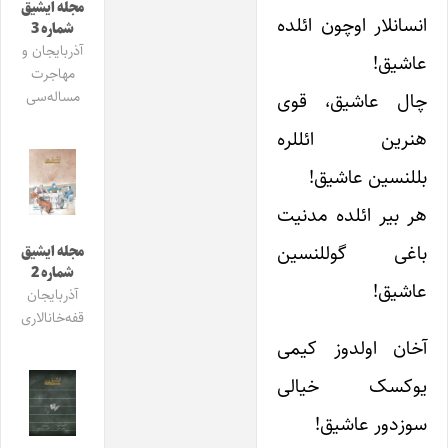
مجله ایشیق
انسانلار اوچون ائلده
شماره 3
آذربایجان و
عاشیق!
مهاجرت
مساله‌سی
چال عاشیق، قوی
هنرین ائللره
بللنسین عاشیق!
هر بیر ائلده مدنیت
باغی گوللنسین
مجله ایشیق
شماره 2
عاشیق!
آذربایجان
قفه‌خانالاری
آخان اولدوز کیمی
یوکسک خیالی
سوزدور عاشیق!