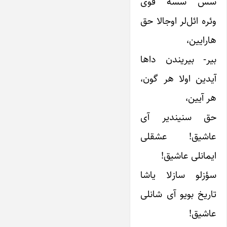
سس سسه قوی
وئره ائل‌لر اوجالا حق
هارایین،
بیر- بیریندن داها
آیدین اولا هر گون،
هر آیین،
حق سنیندیر آی
عاشیق! عشقلی
ایمانلی عاشیق!
سؤزلو سازلا یاشا
تاریخ بویو آی شانلی
عاشیق!