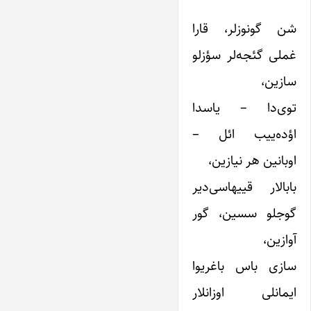
شن گونوزلر، قارا
غملی گئجه‌لر سؤزلو
سازین،
توی‌دا – یاسدا
اؤده‌ییب ائل –
اوبانین هر نیازین،
بابالار قییهاسی‌دیر
گوجلو سسین، گور
آوازین،
سازی باس باغریوا
ایمانلی اوزانلار