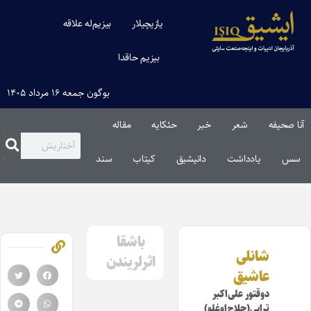
یازیچیلار
بیزیم‌له علاقه
بیزیم حاقدا
بوگون جمعه ۱۶ مرداد ۱۴۰۵
آنا صحیفه
شعر
خبر
حئکایه
مقاله‌
سس
یادداشت
دانیشیق
کیتاب
سند
باشقا
شانلی
اثرلریندن
عاشیق
دوقتور علی‌اکبر
ترابی(حلاج‌اوغلو)