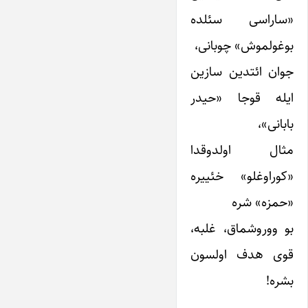
«ساراسی سئلده
بوغولموش» چوبانی،
جوان ائتدین سازین
ایله قوجا «حیدر
بابانی»،
مثال اولدوقدا
«کوراوغلو» خئییره
«حمزه» شره
بو ووروشماق، غلبه،
قوی هدف اولسون
بشره!