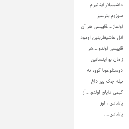
داشییبلار اینانیرام
سوزوم یئرسیز
اولماز….قاپیسی هر آن
ائل عاشیقلرینین اومود
قاپیسی اولدو….هر
زامان بو اینسانین
دوستلوغونا گووه نه
بیله جک بیر داغ
کیمی دایاق اولدو….آز
یاشادی ، اوز
یاشادی….