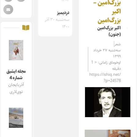
۱۴۰۴
بزرگ‌امین –
اکبر
دردیمیز
بزرگ‌امین
سه‌شنبه ۳۰ آذر
۱۴۰۰
اکبر بزرگ‌امین
(جنون)
شعر
سه‌شنبه ۲۷ خرداد
۱۳۹۹
اوخوماق زامانی: < 1
دقیقه
مجله ایشیق
https://ishiq.net/
شماره 4
?p=24578
آذربایجان
توی‌لاری