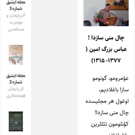
مجله ایشیق
شماره 3
آذربایجان و
مهاجرت
مساله‌سی
چال منی سازدا !
عباس بزرگ امین (
۱۳۷۷- ۱۳۱۵)
مجله ایشیق
عؤمرومو، گونومو
شماره 2
سازا باغلادیم،
آذربایجان
قفه‌خانالاری
اوغول هر مجلیسده
چال منی سازدا!
کؤنلومون تئللرین