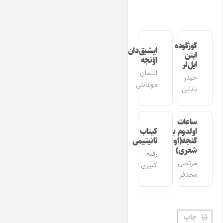
گوزگوده
ایشیق‌دان
ایتن
اؤنجه
ایل‌لر
ائلمان
حیدر
موغانلی
بابایی
ساعات
اولدوم بیر
کیتاب
گئجه(اوشاق
تانیتیمی
شعری)
رقیه
مرتضی
کبیری
مجدفر
چاپ