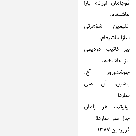
قوجامان اوزانام یازا
عاشیغام،
ائلیمین شؤهرتی
سازا عاشیغام،
بیر کاتیب دردیمی
یازا عاشیغام،
جوشدورور آغ،
یاشیل، آل منی
سازدا!
اونوتما، هر زامان
چال منی سازدا!
فروردین ۱۳۷۷