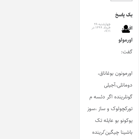
یک پاسخ
چهارشنبه ۲۸
افشار
خرداد ۱۳۹۹ در
۰۷:۱۱
اورمولو
گفت:
اورمونون بوغاناق،
دومانلی،آجیلی
گونلرینده اگر دئسه م
تورکچولوک و ساز ،سوز
یوکونو بو عایله تک
باشینا چیگین’لرینده