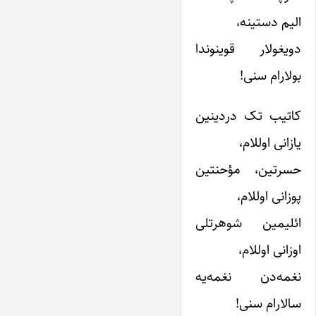
الیم دستینه،
دویغولار قوینوندا
بولارام سنی!
کاتیب تک دردینین
یازانی اوللام،
حسرتین، مؤحنتین
پوزانی اوللام،
ائلیمین شوهرتلی
اوزانی اوللام،
نغمه‌دن نغمه‌یه
سالارام سنی!