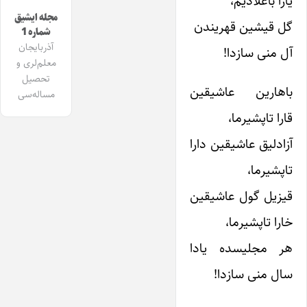
یازا باغلادیم،
مجله ایشیق
گل قیشین قهریندن
شماره 1
آذربایجان
آل منی سازدا!
معلم‌لری و
تحصیل
باهارین عاشیقین
مساله‌سی
قارا تاپشیرما،
آزادلیق عاشیقین دارا
تاپشیرما،
قیزیل گول عاشیقین
خارا تاپشیرما،
هر مجلیسده یادا
سال منی سازدا!