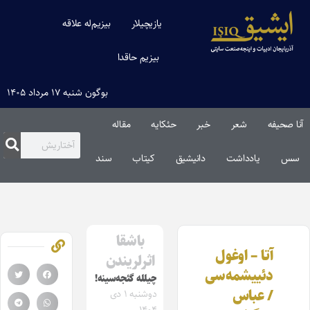
یازیچیلار
بیزیم‌له علاقه
بیزیم حاقدا
بوگون شنبه ۱۷ مرداد ۱۴۰۵
آنا صحیفه
شعر
خبر
حئکایه
مقاله‌
سس
یادداشت
دانیشیق
کیتاب
سند
باشقا
آتا – اوغول
اثرلریندن
دئییشمه‌سی
چیلله گئجه‌سینه!
/ عباس
دوشنبه ۱ دی