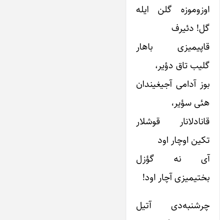
اوزوموزه‌ گلن ایله
گل! دئیرف
قاپیمیزی باهار
گلیب تاق دؤیر،
بوز آدامی آجیغیندان
هئی سؤیر،
قانادلانار قوشلار
تکین اوچار اود
آی نه گؤزل
بختیمیزی آچار اود!
چرشنبه‌دی آتیل