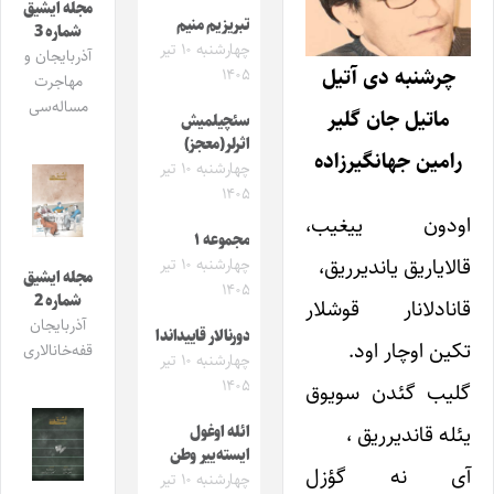
مجله ایشیق
تبریزیم منیم
شماره 3
چهارشنبه ۱۰ تیر
آذربایجان و
چرشنبه دی آتیل
۱۴۰۵
مهاجرت
مساله‌سی
ماتیل جان گلیر
سئچیلمیش
اثرلر(معجز)
رامین جهانگیرزاده
چهارشنبه ۱۰ تیر
۱۴۰۵
اودون ییغیب،
مجموعه ۱
قالایاریق یاندیرریق،
چهارشنبه ۱۰ تیر
مجله ایشیق
۱۴۰۵
شماره 2
قانادلانار قوشلار
آذربایجان
دورنالار قاییداندا
تکین اوچار اود.
قفه‌خانالاری
چهارشنبه ۱۰ تیر
۱۴۰۵
گلیب گئدن سویوق
یئله قاندیرریق ،
ائله اوغول
ایسته‌ییر وطن
آی نه گؤزل
چهارشنبه ۱۰ تیر