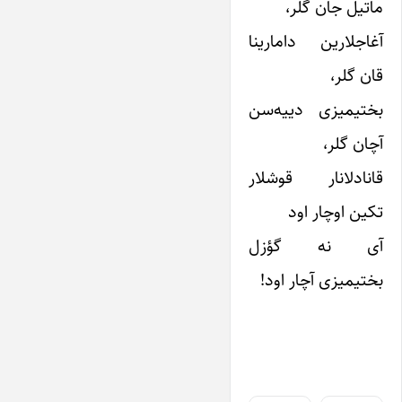
ماتیل جان گلر،
آغاجلارین دامارینا
قان گلر،
بختیمیزی دییه‌سن
آچان گلر،
قانادلانار قوشلار
تکین اوچار اود
آی نه گؤزل
بختیمیزی آچار اود!