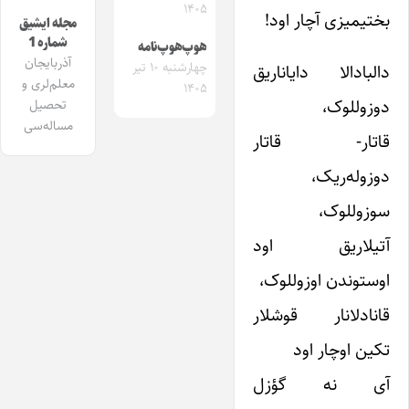
۱۴۰۵
بختیمیزی آچار اود!
مجله ایشیق
شماره 1
هوپ‌هوپ‌نامه
آذربایجان
چهارشنبه ۱۰ تیر
دالبادالا دایاناریق
معلم‌لری و
۱۴۰۵
دوزوللوک،
تحصیل
مساله‌سی
قاتار- قاتار
دوزوله‌ریک،
سوزوللوک،
آتیلاریق اود
اوستوندن اوزوللوک،
قانادلانار قوشلار
تکین اوچار اود
آی نه گؤزل