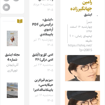
رامین
سه‌شنبه ۶ مرداد
جهانگیرزاده
۱۴۰۵
ایشیق
«ایشیق»
شعر
درگیسی‌نین PDF
چهارشنبه ۱۶ اسفند
آرشیوی
۱۳۹۶
یاییملاندی
اوخوماق زامانی: < 1
چهارشنبه ۳۱ تیر
دقیقه
۱۴۰۵
https://ishiq.net/
?p=20815
ادبی کؤرپو (آیلیق
مجله ایشیق
ادبی درگی) ۴۶
شماره 4
سه‌شنبه ۲۳ تیر
آذربایجان
۱۴۰۵
توی‌لاری
«بیزیم قیزلارین
حیکایه‌سی»
یایینلانماقدادیر!
سه‌شنبه ۱۶ تیر
۱۴۰۵