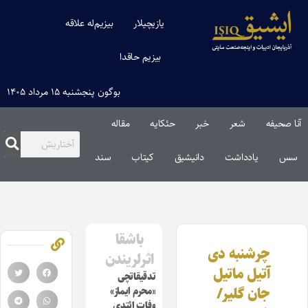
یازیچیلار
بیزیم‌له علاقه
بیزیم حاقدا
بوگون پنجشنبه ۱۵ مرداد ۱۴۰۵
آنا صحیفه
شعر
خبر
حئکایه
مقاله‌
سس
یادداشت
دانیشیق
کیتاب
سند
باشقا
چرشنبه دی
اثرلریندن
آتیل ماتیل
تدقیقاتچی
جان گلیر/
«محرم ایماز»
وفات ائتدی