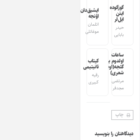
گوزگوده
ایشیق‌دان
ایتن
اؤنجه
ایل‌لر
ائلمان
حیدر
موغانلی
بابایی
ساعات
اولدوم بیر
کیتاب
گئجه(اوشاق
تانیتیمی
شعری)
رقیه
مرتضی
کبیری
مجدفر
چاپ
دیدگاهتان را بنویسید