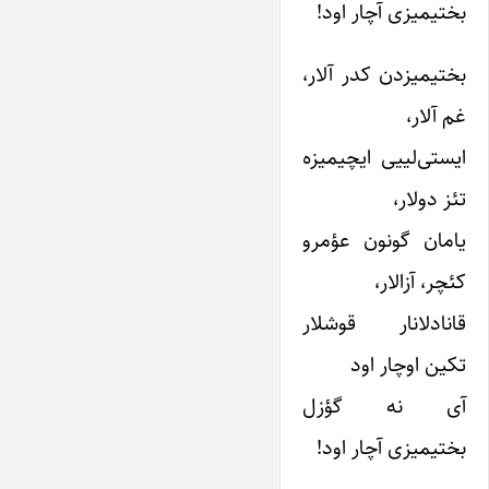
بختیمیزی آچار اود!
بختیمیزدن کدر آلار،
غم آلار،
ایستی‌لییی ایچیمیزه
تئز دولار،
یامان گونون عؤمرو
کئچر، آزالار،
قانادلانار قوشلار
تکین اوچار اود
آی نه گؤزل
بختیمیزی آچار اود!