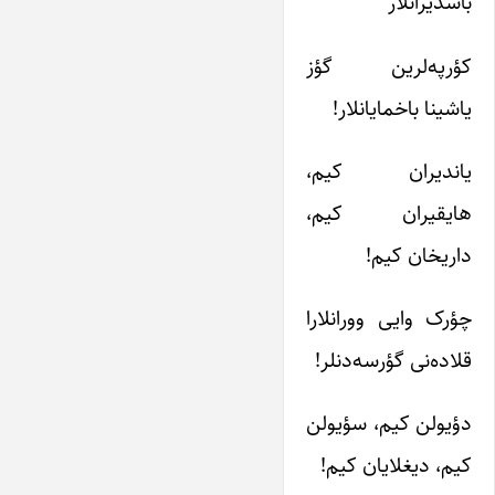
باسدیرانلار
کؤرپه‌لرین گؤز
یاشینا باخمایانلار!
یاندیران کیم،
هایقیران کیم،
داریخان کیم!
چؤرک وایی وورانلارا
قلاده‌نی گؤرسه‌دنلر!
دؤیولن کیم، سؤیولن
کیم، دیغلایان کیم!