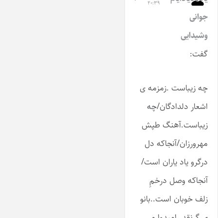
۲۰:۳۹
جوانی
وشیدایی
گفت:
چه زیباست .زمزمه ی
اشعار دلدادگان/چه
زیباست.آهنگ طپش
مهرورزان/آنجاکه دل
درگرو یاد یاران است/
آنجاکه وصل درخمِ
زلف خوبان است..بانو
ی گرنقدر.امیدوارم