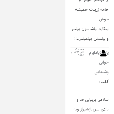
خامه ززینت همیشه
خوش
بنگارد..یاشاسون بیلنلر
و بیلسئن بیلمینلر..!!
جمعه ۱۹
یادبادیادایام
آبان ۱۳۹۱ در
۲۰:۵۸
جوانی
وشیدایی
گفت:
سلامی بزیبایی قد و
بالای سرونازشیراز وبه