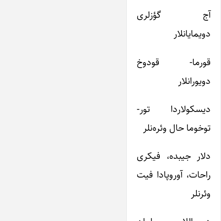
آج گؤزلری
دویمایانلار
قورما- قودوخ
دویورانلار
دیسکولاردا تور-
توخوما حال وئره‌نلر
دلار جیبده، فیکری
راحات، آوروپادا فیت
وئرنلر