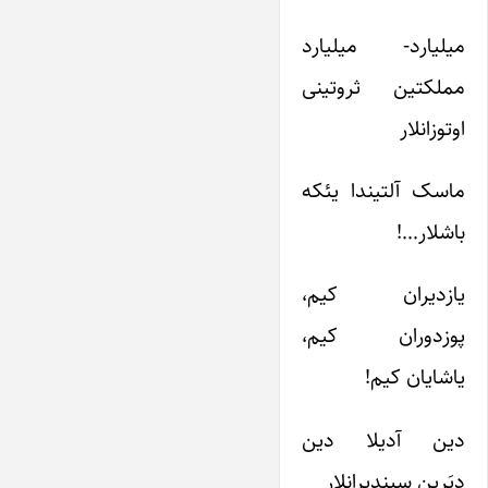
میلیارد- میلیارد
مملکتین ثروتینی
اوتوزانلار
ماسک آلتیندا یئکه
باشلار…!
یازدیران کیم،
پوزدوران کیم،
یاشایان کیم!
دین آدیلا دین
دیَرین سیندیرانلار