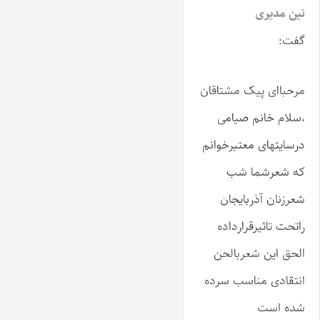
نین مدیری
گفت:
مرحباای پیک مشتاقان
،سلام خانم صیامی
درسایتهای معتبرخوانم
که شعرشما شب
شعرزنان آذربایجان
راتحت تاثیرقرارداده
الحق این شعربالحن
انتقادی مناسب سرده
شده است