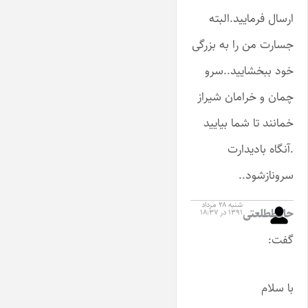
ارسال فرمایید.البته
جسارت من را به بزرگی
خود ببخشایید..سرو
چمان و خرامان شیراز
خمانند تا شما بیایید
.آنگاه بادیدارت
سرونازشود..
شنبه ۲۸ مرداد
حافظطلعتی
۱۳۹۱ در ۱۸:۳۷
گفت:
با سلام