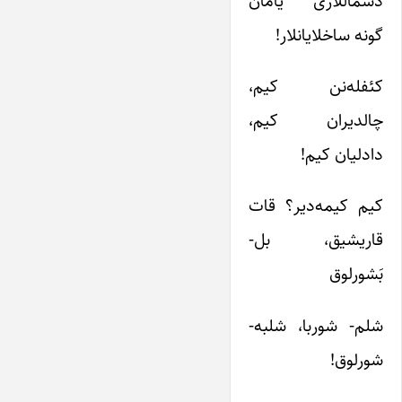
دسماللاری یامان
گونه ساخلایانلار!
کئفله‌نن کیم،
چالدیران کیم،
دادلیان کیم!
کیم کیمه‌دیر؟ قات
قاریشیق، بل-
بَشورلوق
شلم- شوربا، شلبه-
شورلوق!