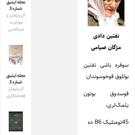
مجله ایشیق
شماره 3
آذربایجان و
مهاجرت
مساله‌سی
نفتین دادی
مژگان صیامی
سوفره باشی نفتین
بوللوق قوخوسوندان
مجله ایشیق
شماره 2
آذربایجان
قوسدوق بوتون
قفه‌خانالاری
یئمک‌لری،
45تومنلیک B6 ده