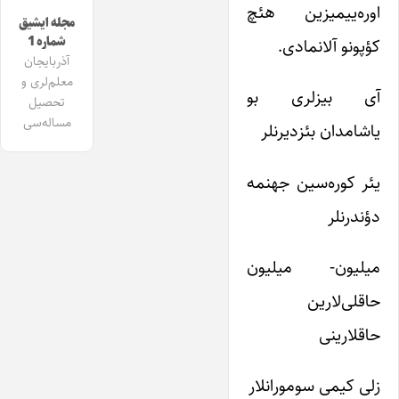
اوره‌ییمیزین هئچ
مجله ایشیق
شماره 1
کؤپونو آلانمادی.
آذربایجان
معلم‌لری و
آی بیزلری بو
تحصیل
مساله‌سی
یاشامدان بئزدیرنلر
یئر کوره‌سین جهنمه
دؤندرنلر
میلیون- میلیون
حاقلی‌لارین
حاقلارینی
زلی کیمی سومورانلار