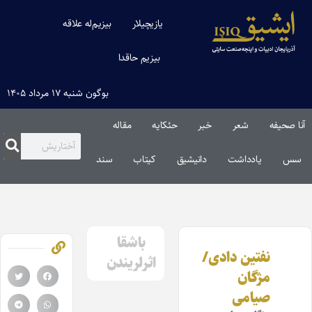
یازیچیلار
بیزیم‌له علاقه
بیزیم حاقدا
بوگون شنبه ۱۷ مرداد ۱۴۰۵
آنا صحیفه
شعر
خبر
حئکایه
مقاله‌
سس
یادداشت
دانیشیق
کیتاب
سند
باشقا
نفتین دادی/
اثرلریندن
مژگان
صیامی