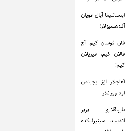
اینسانلیغا آیاق قویان
آللاهسیزلار!
قان قوسان کیم، آج
قالان کیم، قیریلان
کیم!
آغاجلارا اؤز ایچیندن
اود وورانلار
یارپاقلاری پرپر
ائدیب، سینیرلیکده