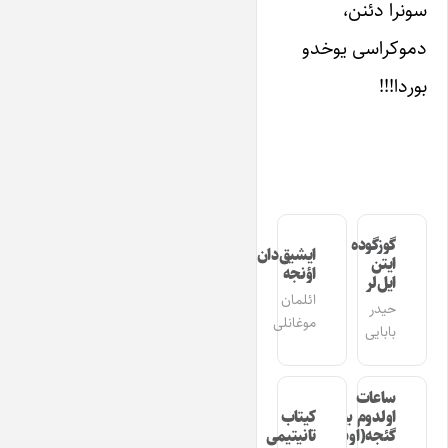
سونرا دئنن،
دموکراسی یوخدو
بوردا!!!
گوزگوده
ایشیق‌دان
ایتن
اؤنجه
ایل‌لر
ائلمان
حیدر
موغانلی
بابایی
ساعات
اولدوم بیر
کیتاب
گئجه(اوشاق
تانیتیمی