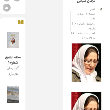
مژگان صیامی
شعر
جمعه ۱۳ مرداد
۱۳۹۱
اوخوماق زامانی: < 1
دقیقه
https://ishiq.net
/?p=1937
مجله ایشیق
شماره 4
آذربایجان
توی‌لاری