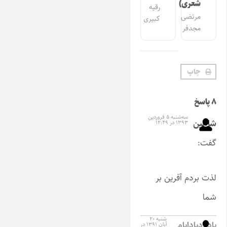
شعری)
رقیه
مرتضی
کبیری
مجدفر
چاپ
۸ پاسخ
سه‌شنبه ۵ فروردین
شاهین
۱۳۹۳ در ۱۲:۴۹
گفت:
لذت بردم آفرین بر
شما
شنبه ۲۰
یادبادیادایام
آبان ۱۳۹۱ در